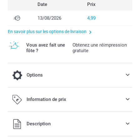
Date
Prix
13/08/2026
4,99
En savoir plus sur les options de livraison
Vous avez fait une
Obtenez une réimpression
fôte ?
gratuite
Options
Système de montage
Information de prix
10,00 / pièce
Tous les prix sont en EURO (€), TVA incluse et hors frais de
Description
port.