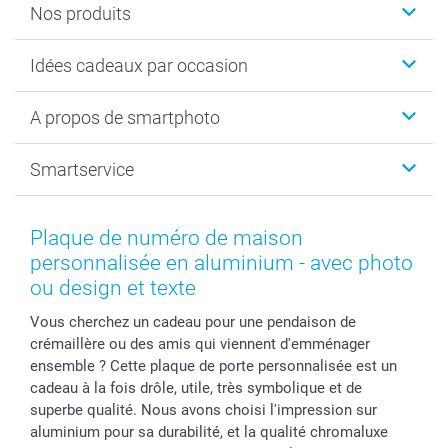
Nos produits
Cadeaux photo
Idées cadeaux par occasion
Calendrier photo & Agenda photo
Livre photo
Noël
A propos de smartphoto
Tirage photo & agrandissement
Anniversaire
Photo sur toile, Poster & Pêle-mêle
Mariage
A propos de smartphoto
Smartservice
Faire-part & Cartes
Naissance & baptême
Plan du site
MyNameBook
Fin d'études
Conditions générales
Contact
Coques smartphone
Fête des Mères
Droit de rétraction
Aide
Plaque de numéro de maison
Stickers & Etiquettes
Fête des Pères
Plaintes
smartbonus
personnalisée en aluminium - avec photo
Cadres photo & accessoires déco
Communion
Vie privée
smartfriends
ou design et texte
Dénicheur d'idées cadeau
Baptême
Gestion des cookies
Livraison
Vous cherchez un cadeau pour une pendaison de
Toussaint
Tarifs
Modes de paiement
crémaillère ou des amis qui viennent d'emménager
Rentrée des classes
Partenariats & Influence
Grandes quantités
ensemble ? Cette plaque de porte personnalisée est un
Saint-Valentin
Investisseurs
Statut de ma commande
cadeau à la fois drôle, utile, très symbolique et de
superbe qualité. Nous avons choisi l'impression sur
Vacances
aluminium pour sa durabilité, et la qualité chromaluxe