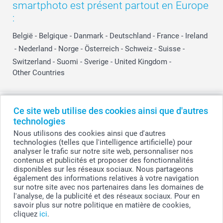
smartphoto est présent partout en Europe
:
België
-
Belgique
-
Danmark
-
Deutschland
-
France
-
Ireland
-
Nederland
-
Norge
-
Österreich
-
Schweiz
-
Suisse
-
Switzerland
-
Suomi
-
Sverige
-
United Kingdom
-
Other Countries
Tous les prix sont en EURO (€), TVA incluse et hors frais de port.
Ce site web utilise des cookies ainsi que d'autres
technologies
Nous utilisons des cookies ainsi que d'autres
technologies (telles que l'intelligence artificielle) pour
© smartphoto group. Tous droits réservés
analyser le trafic sur notre site web, personnaliser nos
smartphoto group SA.
Siège social : Kwatrechtsteenweg 160, 9230 Wetteren, Belgique
contenus et publicités et proposer des fonctionnalités
Numéro de TVA BE 0405.706.755
disponibles sur les réseaux sociaux. Nous partageons
Numéro d'entreprise 0405.706.755.
également des informations relatives à votre navigation
Coordonnées bancaires: IBAN BE71 2850 2711 5569 - BIC: GEBABEBB
sur notre site avec nos partenaires dans les domaines de
l'analyse, de la publicité et des réseaux sociaux. Pour en
savoir plus sur notre politique en matière de cookies,
cliquez
ici
.
Personnalisez votre Plaque de maison