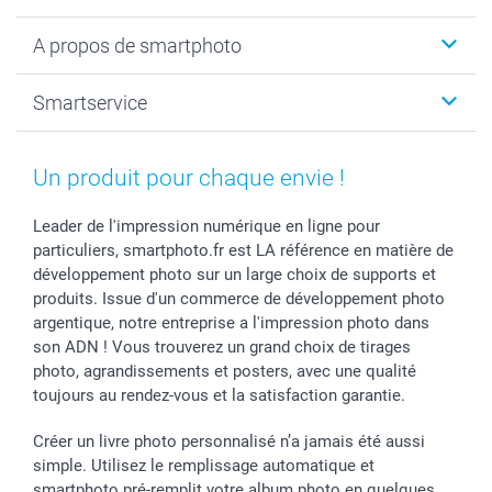
Livre photo
Noël
A propos de smartphoto
Tirage photo & agrandissement
Anniversaire
Photo sur toile, Poster & Pêle-mêle
Mariage
A propos de smartphoto
Smartservice
Faire-part & Cartes
Naissance & baptême
Plan du site
MyNameBook
Fin d'études
Conditions générales
Contact
Coques smartphone
Fête des Mères
Droit de rétraction
Aide
Un produit pour chaque envie !
Stickers & Etiquettes
Fête des Pères
Plaintes
smartbonus
Cadres photo & accessoires déco
Communion
Vie privée
smartfriends
Leader de l'impression numérique en ligne pour
particuliers, smartphoto.fr est LA référence en matière de
Dénicheur d'idées cadeau
Baptême
Gestion des cookies
Livraison
développement photo sur un large choix de supports et
Toussaint
Tarifs
Modes de paiement
produits. Issue d'un commerce de développement photo
Rentrée des classes
Partenariats & Influence
Grandes quantités
argentique, notre entreprise a l'impression photo dans
Saint-Valentin
Investisseurs
Statut de ma commande
son ADN ! Vous trouverez un grand choix de tirages
Vacances
photo, agrandissements et posters, avec une qualité
toujours au rendez-vous et la satisfaction garantie.
Créer un livre photo personnalisé n’a jamais été aussi
simple. Utilisez le remplissage automatique et
smartphoto pré-remplit votre album photo en quelques