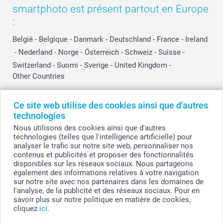
smartphoto est présent partout en Europe
:
België
-
Belgique
-
Danmark
-
Deutschland
-
France
-
Ireland
-
Nederland
-
Norge
-
Österreich
-
Schweiz
-
Suisse
-
Switzerland
-
Suomi
-
Sverige
-
United Kingdom
-
Other Countries
Ce site web utilise des cookies ainsi que d'autres
Tous les prix sont en EURO (€), TVA incluse et hors frais de port.
technologies
Nous utilisons des cookies ainsi que d'autres
technologies (telles que l'intelligence artificielle) pour
analyser le trafic sur notre site web, personnaliser nos
© smartphoto group. Tous droits réservés
contenus et publicités et proposer des fonctionnalités
smartphoto group SA.
Siège social : Kwatrechtsteenweg 160, 9230 Wetteren, Belgique
disponibles sur les réseaux sociaux. Nous partageons
Numéro de TVA BE 0405.706.755
également des informations relatives à votre navigation
Numéro d'entreprise 0405.706.755.
sur notre site avec nos partenaires dans les domaines de
Coordonnées bancaires: IBAN BE71 2850 2711 5569 - BIC: GEBABEBB
l'analyse, de la publicité et des réseaux sociaux. Pour en
savoir plus sur notre politique en matière de cookies,
cliquez
ici
.