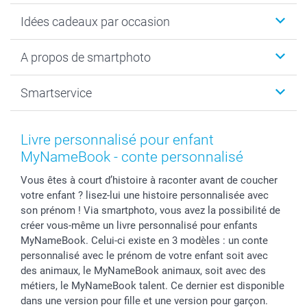
Cadeaux photo
Idées cadeaux par occasion
Calendrier photo & Agenda photo
Livre photo
Noël
A propos de smartphoto
Tirage photo & agrandissement
Anniversaire
Photo sur toile, Poster & Pêle-mêle
Mariage
A propos de smartphoto
Smartservice
Faire-part & Cartes
Naissance & baptême
Plan du site
MyNameBook
Fin d'études
Conditions générales
Contact
Coques smartphone
Fête des Mères
Droit de rétraction
Aide
Livre personnalisé pour enfant
Stickers & Etiquettes
Fête des Pères
Plaintes
smartbonus
MyNameBook - conte personnalisé
Cadres photo & accessoires déco
Communion
Vie privée
smartfriends
Vous êtes à court d’histoire à raconter avant de coucher
Dénicheur d'idées cadeau
Baptême
Gestion des cookies
Livraison
votre enfant ? lisez-lui une histoire personnalisée avec
Toussaint
Tarifs
Modes de paiement
son prénom ! Via smartphoto, vous avez la possibilité de
Rentrée des classes
Partenariats & Influence
Grandes quantités
créer vous-même un livre personnalisé pour enfants
Saint-Valentin
Investisseurs
Statut de ma commande
MyNameBook. Celui-ci existe en 3 modèles : un conte
personnalisé avec le prénom de votre enfant soit avec
Vacances
des animaux, le MyNameBook animaux, soit avec des
métiers, le MyNameBook talent. Ce dernier est disponible
dans une version pour fille et une version pour garçon.