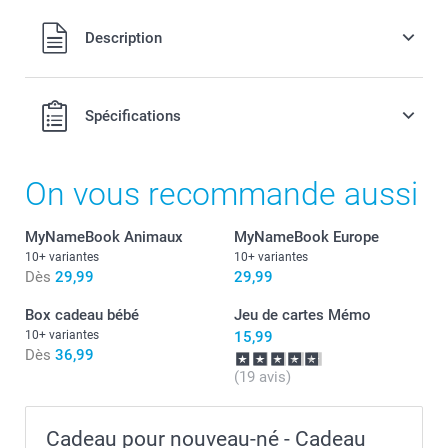
10,00 / pièce
Tous les prix sont en EURO (€), TVA incluse et hors frais de
Description
port.
Spécifications
On vous recommande aussi
MyNameBook Animaux
MyNameBook Europe
10+ variantes
10+ variantes
Dès
29,99
29,99
Box cadeau bébé
Jeu de cartes Mémo
10+ variantes
15,99
Dès
36,99
(19 avis)
Cadeau pour nouveau-né - Cadeau