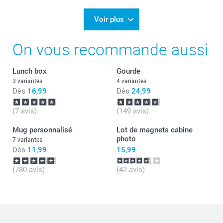
09/09/2025
Julie@Smartphoto
11:03
Bonjour Aurélie,
Voir plus
C’est une joie de vous lire :-)
On vous recommande aussi
Nous faisons de notre mieux pour offrir à nos
clients des moments inoubliables.
Lunch box
Gourde
N’hésitez pas à retentez l’expérience :-)
3 variantes
4 variantes
Dès
16,99
Dès
24,99
Bien à vous,
Julie@Smartphoto
(7 avis)
(149 avis)
Mug personnalisé
Lot de magnets cabine
photo
7 variantes
Dès
11,99
15,99
(780 avis)
(42 avis)