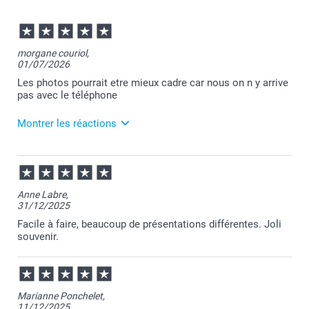
morgane couriol,
01/07/2026
Les photos pourrait etre mieux cadre car nous on n y arrive
pas avec le téléphone
Montrer les réactions
07/07/2026
11:48
Bonjour Morgane,
Anne Labre,
31/12/2025
Je vous remercie pour votre commande et je suis
désolée d'apprendre que vous ayez rencontré des
Facile à faire, beaucoup de présentations différentes. Joli
soucis pour cadrer vos photos sur le mug émaillé.
souvenir.
Je vous invite à nous contacter depuis le site dans
"contact" en mentionnant votre numéro de
commande et en joignant une photo du mug reçu,
nous ne manquerons pas d'analyser tout ceci avec
vous et si nous avons une solution pour améliorer le
Marianne Ponchelet,
rendu, nous interviendrons pour vous avec la
11/12/2025