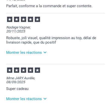
solution la plus adaptée.
Parfait, conforme a la commande et super contente.
Nous restons à votre écoute et je vous souhaite une
belle journée.
Cordialement,
Florence@smartphoto
Nadege Vagner,
20/11/2025
Robuste, joli visuel, qualité impression au top, délai de
livraison rapide, que du positif
Montrer les réactions
20/11/2025
08:58
Merci Nadège pour ce super commentaire !
Mme JARY Aurélie,
08/09/2025
Nous travaillons dur pour répondre à vos attentes et
nous sommes heureux d’apprendre quand nous
Super cadeau
avons atteint notre objectif.
Montrer les réactions
Revenez nous voir bientôt.
Bonne journée !