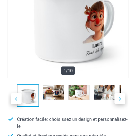
1/10
Création facile: choisissez un design et personnalisez-
le
Qualité et livraison rapide sont nos priorités