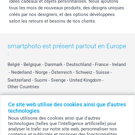
idées cadeaux et objets personnalisés. Nous ajoutons
tous les mois de nouveaux produits, des designs uniques
créés par nos designers, et des options développées
selon les retours et besoins de nos clients.
smartphoto est présent partout en Europe
:
België
-
Belgique
-
Danmark
-
Deutschland
-
France
-
Ireland
-
Nederland
-
Norge
-
Österreich
-
Schweiz
-
Suisse
-
Switzerland
-
Suomi
-
Sverige
-
United Kingdom
-
Other Countries
Ce site web utilise des cookies ainsi que d'autres
Tous les prix sont en EURO (€), TVA incluse et hors frais de port.
technologies
Nous utilisons des cookies ainsi que d'autres
technologies (telles que l'intelligence artificielle) pour
analyser le trafic sur notre site web, personnaliser nos
© smartphoto group. Tous droits réservés
contenus et publicités et proposer des fonctionnalités
smartphoto group SA.