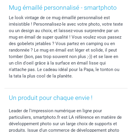
Coques smartphone
Fête des Mères
Droit de rétraction
Aide
Mug émaillé personnalisé - smartphoto
Stickers & Etiquettes
Fête des Pères
Plaintes
smartbonus
Le look vintage de ce mug émaillé personnalisé est
Cadres photo & accessoires déco
Communion
Vie privée
smartfriends
irrésistible ! Personnalisez-le avec votre photo, votre texte
Dénicheur d'idées cadeau
Baptême
Gestion des cookies
Livraison
ou un design au choix, et laissez-vous surprendre par un
Toussaint
Tarifs
Modes de paiement
mug en émail de super qualité ! Vous voulez vous passez
Rentrée des classes
Partenariats & Influence
Grandes quantités
des gobelets jetables ? Vous partez en camping ou en
randonnée ? Le mug en émail est léger et solide, il peut
Saint-Valentin
Investisseurs
Statut de ma commande
tomber (bon, pas trop souvent non plus ;-)) et se lave en
Vacances
un clin d'oeil grâce à la surface en émail lisse qui
n'attache pas. Le cadeau idéal pour la Papa, le tonton ou
la tata la plus cool de la planète.
Un produit pour chaque envie !
Leader de l'impression numérique en ligne pour
particuliers, smartphoto.fr est LA référence en matière de
développement photo sur un large choix de supports et
produits. Issue d'un commerce de développement photo