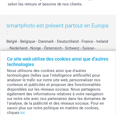
selon les retours et besoins de nos clients.
smartphoto est présent partout en Europe
:
België
-
Belgique
-
Danmark
-
Deutschland
-
France
-
Ireland
-
Nederland
-
Norge
-
Österreich
-
Schweiz
-
Suisse
-
Switzerland
-
Suomi
-
Sverige
-
United Kingdom
-
Ce site web utilise des cookies ainsi que d'autres
Other Countries
technologies
Nous utilisons des cookies ainsi que d'autres
technologies (telles que l'intelligence artificielle) pour
Tous les prix sont en EURO (€), TVA incluse et hors frais de port.
analyser le trafic sur notre site web, personnaliser nos
contenus et publicités et proposer des fonctionnalités
disponibles sur les réseaux sociaux. Nous partageons
également des informations relatives à votre navigation
sur notre site avec nos partenaires dans les domaines de
© smartphoto group. Tous droits réservés
smartphoto group SA.
l'analyse, de la publicité et des réseaux sociaux. Pour en
Siège social : Kwatrechtsteenweg 160, 9230 Wetteren, Belgique
savoir plus sur notre politique en matière de cookies,
Numéro de TVA BE 0405.706.755
cliquez
ici
.
Numéro d'entreprise 0405.706.755.