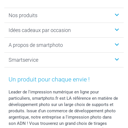
Nos produits
Cadeaux photo
Idées cadeaux par occasion
Calendrier photo & Agenda photo
Livre photo
Noël
A propos de smartphoto
Tirage photo & agrandissement
Anniversaire
Photo sur toile, Poster & Pêle-mêle
Mariage
A propos de smartphoto
Smartservice
Faire-part & Cartes
Naissance & baptême
Plan du site
MyNameBook
Fin d'études
Conditions générales
Contact
Coques smartphone
Fête des Mères
Droit de rétraction
Aide
Un produit pour chaque envie !
Stickers & Etiquettes
Fête des Pères
Plaintes
smartbonus
Cadres photo & accessoires déco
Communion
Vie privée
smartfriends
Leader de l'impression numérique en ligne pour
particuliers, smartphoto.fr est LA référence en matière de
Dénicheur d'idées cadeau
Baptême
Gestion des cookies
Livraison
développement photo sur un large choix de supports et
Toussaint
Tarifs
Modes de paiement
produits. Issue d'un commerce de développement photo
Rentrée des classes
Partenariats & Influence
Grandes quantités
argentique, notre entreprise a l'impression photo dans
Saint-Valentin
Investisseurs
Statut de ma commande
son ADN ! Vous trouverez un grand choix de tirages