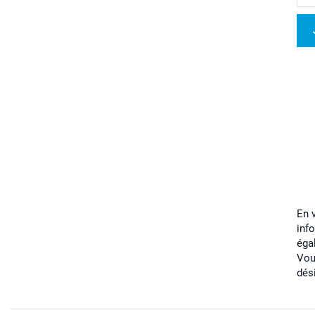
En 
inf
éga
Vou
dés