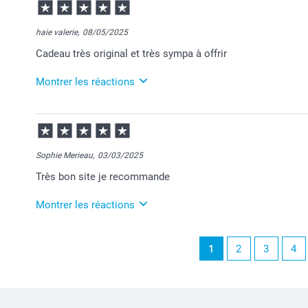
09:46
Bonjour Marion,
haie valerie,
08/05/2025
Je vous remercie pour votre commande et encore to
Cadeau très original et très sympa à offrir
rencontré.
J'espère que vous appréciez votre mug.
Nous restons à votre écoute et je vous souhaite une
Montrer les réactions
Cordialement,
Florence@smartphoto
09/05/2025
07:58
Bonjour Valérie,
Sophie Merieau,
03/03/2025
Merci pour votre commande et je suis heureuse que
Très bon site je recommande
Passez une belle journée.
Cordialement,
Florence@smartphoto
Montrer les réactions
06/03/2025
1
2
3
4
11:42
Bonjour Sophie,
Je vous remercie pour votre commande et pour votre
C'est un plaisir d'apprendre votre satisfaction.