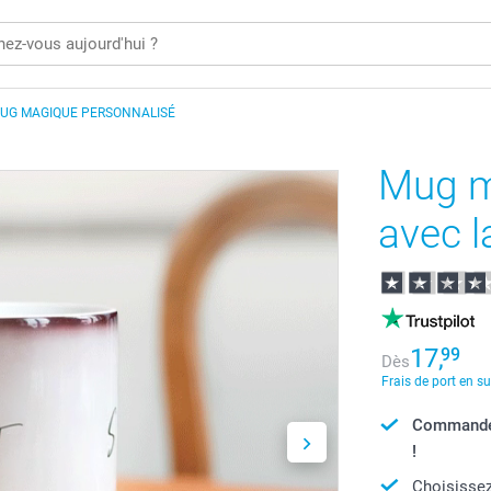
UG MAGIQUE PERSONNALISÉ
Mug m
avec l
17,
99
Dès
Frais de port en s
Commandé a
!
Choisissez