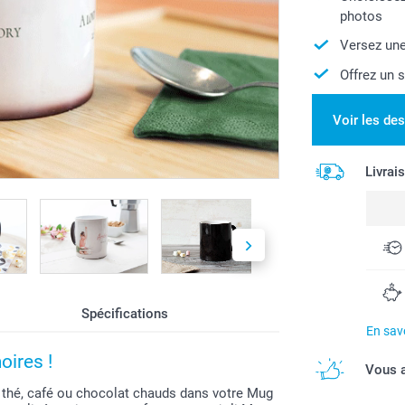
photos
Versez une
Offrez un 
Voir les de
Livrai
Spécifications
En savo
ires !
Vous a
 thé, café ou chocolat chauds dans votre Mug