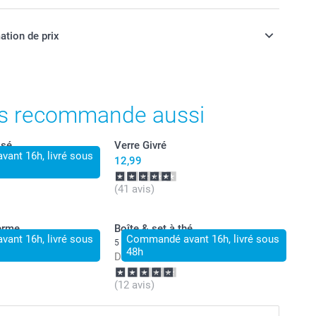
ation de prix
ont en EURO (€), TVA incluse et hors frais de port.
s recommande aussi
isé
Verre Givré
ant 16h, livré sous
12,99
(41 avis)
herme
Boîte & set à thé
ant 16h, livré sous
Commandé avant 16h, livré sous
5 variantes
48h
Dès
27,99
(12 avis)