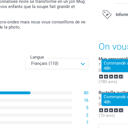
onnalisée noire se transforme en un joli Mug
vos enfants que la soupe fait grandir et
Inform
 micro-ondes mais nous vous conseillons de ne
de la photo.
Tous les prix s
On vou
Langue
Mug personnal
Commandé av
7 variantes
48h
Dès
11,99
(780 avis)
Bouteille isot
80
Commandé av
3 variantes
16
48h
Dès
24,99
5
2
(10 avis)
7