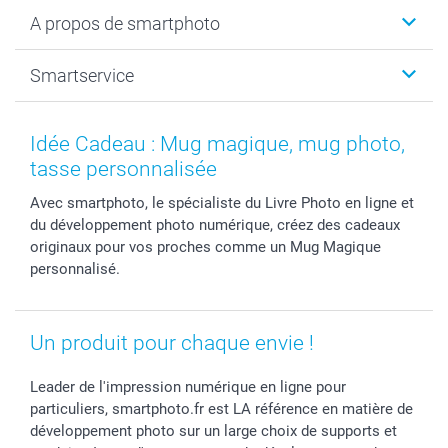
Livre photo
Noël
A propos de smartphoto
Tirage photo & agrandissement
Anniversaire
Photo sur toile, Poster & Pêle-mêle
Mariage
A propos de smartphoto
Smartservice
Faire-part & Cartes
Naissance & baptême
Plan du site
MyNameBook
Fin d'études
Conditions générales
Contact
Coques smartphone
Fête des Mères
Droit de rétraction
Aide
Idée Cadeau : Mug magique, mug photo,
Stickers & Etiquettes
Fête des Pères
Plaintes
smartbonus
tasse personnalisée
Cadres photo & accessoires déco
Communion
Vie privée
smartfriends
Avec smartphoto, le spécialiste du Livre Photo en ligne et
Dénicheur d'idées cadeau
Baptême
Gestion des cookies
Livraison
du développement photo numérique, créez des cadeaux
Toussaint
Tarifs
Modes de paiement
originaux pour vos proches comme un Mug Magique
Rentrée des classes
Partenariats & Influence
Grandes quantités
personnalisé.
Saint-Valentin
Investisseurs
Statut de ma commande
Vacances
Un produit pour chaque envie !
Leader de l'impression numérique en ligne pour
particuliers, smartphoto.fr est LA référence en matière de
développement photo sur un large choix de supports et