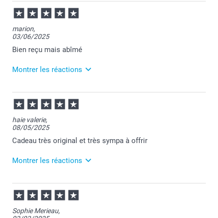
marion,
03/06/2025
Bien reçu mais abîmé
Montrer les réactions
04/06/2025
09:46
Bonjour Marion,
haie valerie,
08/05/2025
Je vous remercie pour votre commande et encore
toutes nos excuses pour le souci que vous avez
Cadeau très original et très sympa à offrir
rencontré.
J'espère que vous appréciez votre mug.
Montrer les réactions
Nous restons à votre écoute et je vous souhaite une
bonne journée.
Cordialement,
09/05/2025
Florence@smartphoto
07:58
Bonjour Valérie,
Sophie Merieau,