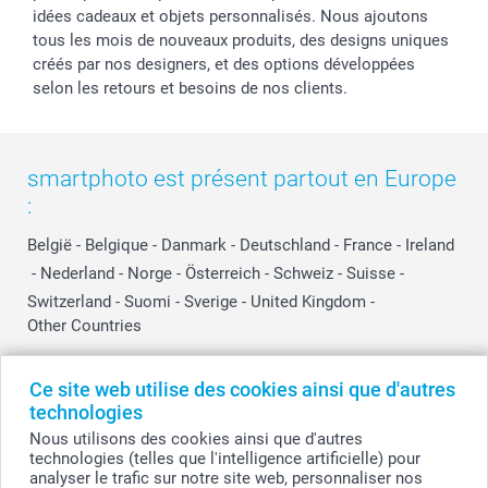
idées cadeaux et objets personnalisés. Nous ajoutons
tous les mois de nouveaux produits, des designs uniques
créés par nos designers, et des options développées
selon les retours et besoins de nos clients.
smartphoto est présent partout en Europe
:
België
-
Belgique
-
Danmark
-
Deutschland
-
France
-
Ireland
-
Nederland
-
Norge
-
Österreich
-
Schweiz
-
Suisse
-
Switzerland
-
Suomi
-
Sverige
-
United Kingdom
-
Other Countries
Ce site web utilise des cookies ainsi que d'autres
Tous les prix sont en EURO (€), TVA incluse et hors frais de port.
technologies
Nous utilisons des cookies ainsi que d'autres
technologies (telles que l'intelligence artificielle) pour
analyser le trafic sur notre site web, personnaliser nos
© smartphoto group. Tous droits réservés