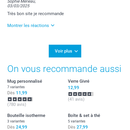
Sophie Merieau,
03/03/2025
Merci pour votre commande et je suis heureuse que
votre mug magique vous plaise.
Très bon site je recommande
Passez une belle journée.
Cordialement,
Montrer les réactions
Florence@smartphoto
06/03/2025
11:42
Bonjour Sophie,
Voir plus
Je vous remercie pour votre commande et pour
On vous recommande aussi
votre retour positif sur nos mugs magiques.
C'est un plaisir d'apprendre votre satisfaction.
Je vous souhaite une belle journée.
Mug personnalisé
Verre Givré
Cordialement,
Florence@smartphoto
7 variantes
12,99
Dès
11,99
(41 avis)
(780 avis)
Bouteille isotherme
Boîte & set à thé
3 variantes
5 variantes
Dès
24,99
Dès
27,99