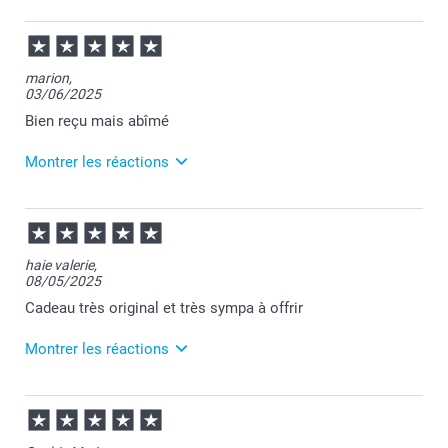
marion,
03/06/2025
Bien reçu mais abîmé
Montrer les réactions
04/06/2025
09:46
Bonjour Marion,
haie valerie,
08/05/2025
Je vous remercie pour votre commande et encore
toutes nos excuses pour le souci que vous avez
Cadeau très original et très sympa à offrir
rencontré.
J'espère que vous appréciez votre mug.
Montrer les réactions
Nous restons à votre écoute et je vous souhaite une
bonne journée.
Cordialement,
09/05/2025
Florence@smartphoto
07:58
Bonjour Valérie,