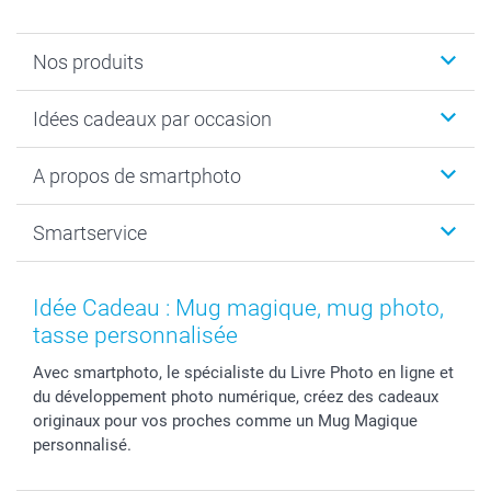
Nos produits
Cadeaux photo
Idées cadeaux par occasion
Calendrier photo & Agenda photo
Livre photo
Noël
A propos de smartphoto
Tirage photo & agrandissement
Anniversaire
Photo sur toile, Poster & Pêle-mêle
Mariage
A propos de smartphoto
Smartservice
Faire-part & Cartes
Naissance & baptême
Plan du site
MyNameBook
Fin d'études
Conditions générales
Contact
Coques smartphone
Fête des Mères
Droit de rétraction
Aide
Idée Cadeau : Mug magique, mug photo,
Stickers & Etiquettes
Fête des Pères
Plaintes
smartbonus
tasse personnalisée
Cadres photo & accessoires déco
Communion
Vie privée
smartfriends
Avec smartphoto, le spécialiste du Livre Photo en ligne et
Dénicheur d'idées cadeau
Baptême
Gestion des cookies
Livraison
du développement photo numérique, créez des cadeaux
Toussaint
Tarifs
Modes de paiement
originaux pour vos proches comme un Mug Magique
Rentrée des classes
Partenariats & Influence
Grandes quantités
personnalisé.
Saint-Valentin
Investisseurs
Statut de ma commande