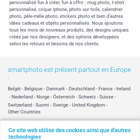
personnalisé fun à créer, fun à offrir : mug photo, t-shirt
personnalisé, coque iphone, photo sur toile, calendrier
photo, pêle-mêle photo, stickers photo et bien d’autres
idées cadeaux et objets personnalisés. Nous ajoutons
tous les mois de nouveaux produits, des designs uniques
créés par nos designers, et des options développées
selon les retours et besoins de nos clients.
smartphoto est présent partout en Europe
:
België
-
Belgique
-
Danmark
-
Deutschland
-
France
-
Ireland
-
Nederland
-
Norge
-
Österreich
-
Schweiz
-
Suisse
-
Switzerland
-
Suomi
-
Sverige
-
United Kingdom
-
Other Countries
Ce site web utilise des cookies ainsi que d'autres
Tous les prix sont en EURO (€), TVA incluse et hors frais de port.
technologies