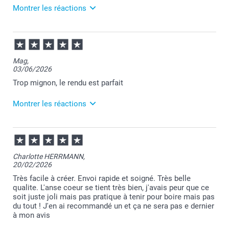
Montrer les réactions
07/07/2026
12:05
Bonjour Roselyne,
Mag,
03/06/2026
Merci pour votre commande et je suis ravie que
vous appréciez votre mug.
Trop mignon, le rendu est parfait
Au plaisir de vous retrouver sur Smartphoto pour de
nouvelles créations.
Montrer les réactions
Passez une belle journée.
Cordialement,
Florence@smartphoto
05/06/2026
07:43
Merci pour votre commande et pour votre retour
Charlotte HERRMANN,
positif Magali.
20/02/2026
Ravie que votre mug vous plaise.
Je vous souhaite une agréable journée.
Très facile à créer. Envoi rapide et soigné. Très belle
Cordialement,
qualite. L'anse coeur se tient très bien, j'avais peur que ce
Florence@smartphoto
soit juste joli mais pas pratique à tenir pour boire mais pas
du tout ! J'en ai recommandé un et ça ne sera pas e dernier
à mon avis