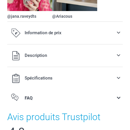
@jana.raveydts
@Ariacous
Information de prix
Tous les prix sont en EURO (€), TVA incluse et hors frais de
Description
port.
Spécifications
FAQ
Avis produits Trustpilot