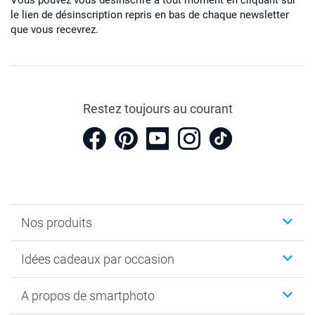
le lien de désinscription repris en bas de chaque newsletter
que vous recevrez.
Restez toujours au courant
Nos produits
Cadeaux photo
Idées cadeaux par occasion
Calendrier photo & Agenda photo
Livre photo
Noël
A propos de smartphoto
Tirage photo & agrandissement
Anniversaire