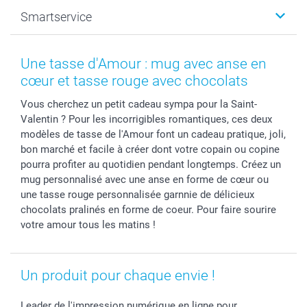
Photo sur toile, Poster & Pêle-mêle
Mariage
A propos de smartphoto
Smartservice
Faire-part & Cartes
Naissance & baptême
Plan du site
MyNameBook
Fin d'études
Conditions générales
Contact
Coques smartphone
Fête des Mères
Droit de rétraction
Aide
Une tasse d'Amour : mug avec anse en
Stickers & Etiquettes
Fête des Pères
Plaintes
smartbonus
cœur et tasse rouge avec chocolats
Cadres photo & accessoires déco
Communion
Vie privée
smartfriends
Vous cherchez un petit cadeau sympa pour la Saint-
Dénicheur d'idées cadeau
Baptême
Gestion des cookies
Livraison
Valentin ? Pour les incorrigibles romantiques, ces deux
Toussaint
Tarifs
Modes de paiement
modèles de tasse de l'Amour font un cadeau pratique, joli,
Rentrée des classes
Partenariats & Influence
Grandes quantités
bon marché et facile à créer dont votre copain ou copine
Saint-Valentin
Investisseurs
Statut de ma commande
pourra profiter au quotidien pendant longtemps. Créez un
mug personnalisé avec une anse en forme de cœur ou
Vacances
une tasse rouge personnalisée garnnie de délicieux
chocolats pralinés en forme de coeur. Pour faire sourire
votre amour tous les matins !
Un produit pour chaque envie !
Leader de l'impression numérique en ligne pour