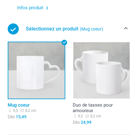
Infos produit
Sélectionnez un produit
(Mug coeur)
Mug coeur
Duo de tasses pour
amoureux
9,5
8,2 cm
9,5
8,2 cm
Dès
15,49
Dès
24,99