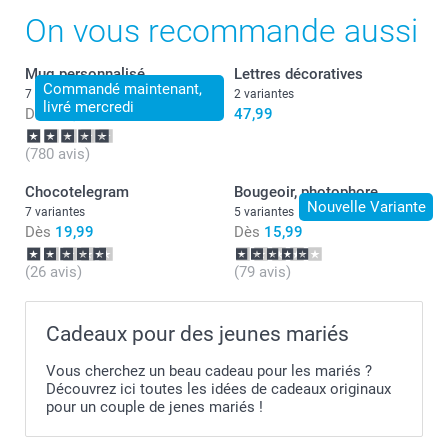
Je suis ravie de savoir que ce soit conforme à vos
On vous recommande aussi
attentes :-)
Je vous souhaite une bonne journée.
Mug personnalisé
Lettres décoratives
Julie@Smartphoto
Commandé maintenant,
7 variantes
2 variantes
livré mercredi
Dès
11,99
47,99
(780 avis)
Chocotelegram
Bougeoir, photophore
Nouvelle Variante
7 variantes
5 variantes
Dès
19,99
Dès
15,99
(26 avis)
(79 avis)
Cadeaux pour des jeunes mariés
Vous cherchez un beau cadeau pour les mariés ?
Découvrez ici toutes les idées de cadeaux originaux
pour un couple de jenes mariés !