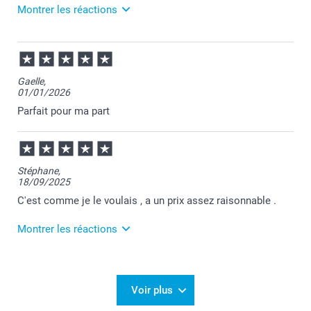
Montrer les réactions
27/02/2026
10:24
Bonjour Charlotte,
Gaelle,
01/01/2026
Je vous remercie pour votre commande et je suis
heureuse d'apprendre votre satisfaction.
Parfait pour ma part
Au plaisir de vous retrouver sur Smartphoto!
Passez une belle journée.
Cordialement,
Florence@smartphoto
Stéphane,
18/09/2025
C'est comme je le voulais , a un prix assez raisonnable .
Montrer les réactions
19/09/2025
10:23
Merci Stéphane pour ce chouette commentaire!
Voir plus