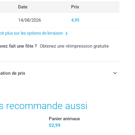
Date
Prix
14/08/2026
4,99
ir plus sur les options de livraison
vez fait une fôte ?
Obtenez une réimpression gratuite
ation de prix
ont en EURO (€), TVA incluse et hors frais de port.
s recommande aussi
Panier animaux
52,99