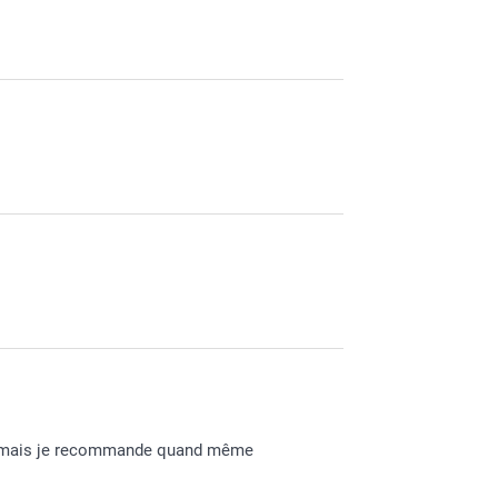
r mail à "contact@smartphoto.fr" en joignant
 ne peut pas être apportée sur le texte que
belle journée.
te mais je recommande quand même