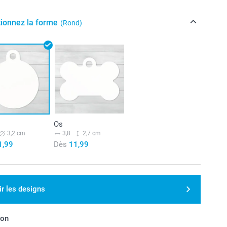
tionnez la forme
(Rond)
Os
3,2 cm
3,8
2,7 cm
1,99
Dès
11,99
ir les designs
son