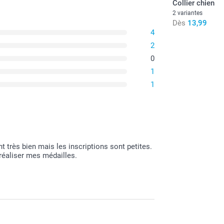
Collier chien
2 variantes
Dès
13,99
4
2
0
1
1
 très bien mais les inscriptions sont petites.
réaliser mes médailles.