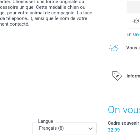
artier. Choisissez une forme originale ou
accessoire unique. Cette médaille chien ou
dget pour votre animal de compagnie. La face
e téléphone...), ainsi que le nom de votre
ement contacté.
En savo
Vous a
Inform
Tous les prix s
On vou
Langue
Cadre souvenir
32,99