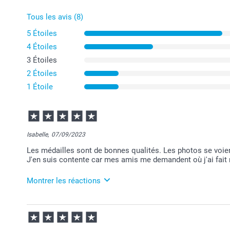
Tous les avis (8)
5 Étoiles
4 Étoiles
3 Étoiles
2 Étoiles
1 Étoile
Isabelle,
07/09/2023
Les médailles sont de bonnes qualités. Les photos se voient
J'en suis contente car mes amis me demandent où j'ai fait 
Montrer les réactions
08/09/2023
12:54
Bonjour Isabelle,