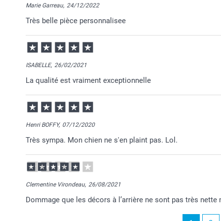
Marie Garreau,
24/12/2022
Je vous remercie pour votre commande.
Très belle pièce personnalisee
N'hésitez pas à contacter notre service clientèle pa
une photo de la médaille.
Nous ne manquerons de contrôler si une amélioration
vous trouvez petit.
Je reste à votre disposition et je vous souhaite une 
ISABELLE,
26/02/2021
Bien à vous,
Florence @smartphoto
La qualité est vraiment exceptionnelle
Henri BOFFY,
07/12/2020
Très sympa. Mon chien ne s'en plaint pas. Lol.
Clementine Virondeau,
26/08/2021
Dommage que les décors à l’arrière ne sont pas très net