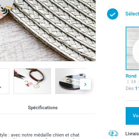
Sélec
Rond
3,8
Dès
1
Spécifications
Vo
Livrai
yle : avec notre médaille chien et chat