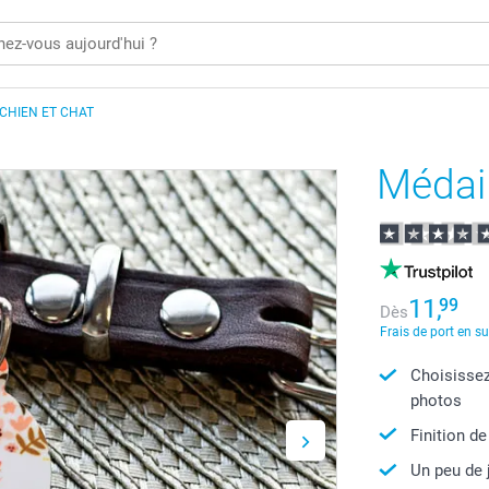
 CHIEN ET CHAT
Médail
11,
99
Dès
Frais de port en s
Choisissez
photos
Finition de
Un peu de 