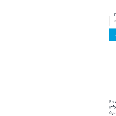
E
En 
inf
éga