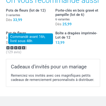
On vous recommande aussi
Pots de fleurs (lot de 12)
Porte-clés en bois gravé et
pampille (lot de 6)
3 variantes
Dès
33,99
6 variantes
Dès
25,99
Pot de fleurs
Boîte a dragées imprimée-
Commandé avant 16h,
Lot de 12
3 variantes
livré sous 48h
Dès
15,99
13,99
(129 avis)
Cadeaux d'invités pour un mariage
Remerciez vos invités avec ces magnifiques petits
cadeaux de remerciement personnalisés à distribuer.