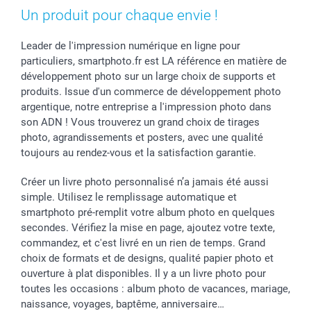
Coques smartphone
Fête des Mères
Droit de rétraction
Aide
Un produit pour chaque envie !
Stickers & Etiquettes
Fête des Pères
Plaintes
smartbonus
Cadres photo & accessoires déco
Communion
Vie privée
smartfriends
Leader de l'impression numérique en ligne pour
particuliers, smartphoto.fr est LA référence en matière de
Dénicheur d'idées cadeau
Baptême
Gestion des cookies
Livraison
développement photo sur un large choix de supports et
Toussaint
Tarifs
Modes de paiement
produits. Issue d'un commerce de développement photo
Rentrée des classes
Partenariats & Influence
Grandes quantités
argentique, notre entreprise a l'impression photo dans
Saint-Valentin
Investisseurs
Statut de ma commande
son ADN ! Vous trouverez un grand choix de tirages
Vacances
photo, agrandissements et posters, avec une qualité
toujours au rendez-vous et la satisfaction garantie.
Créer un livre photo personnalisé n’a jamais été aussi
simple. Utilisez le remplissage automatique et
smartphoto pré-remplit votre album photo en quelques
secondes. Vérifiez la mise en page, ajoutez votre texte,
commandez, et c'est livré en un rien de temps. Grand
choix de formats et de designs, qualité papier photo et
ouverture à plat disponibles. Il y a un livre photo pour
toutes les occasions : album photo de vacances, mariage,
naissance, voyages, baptême, anniversaire…