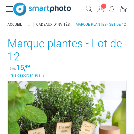
ACCUEIL
CADEAUX D'INVITÉS
MARQUE PLANTES - SET DE 12
Marque plantes - Lot de
12
15,
99
Dès
Frais de port en sus