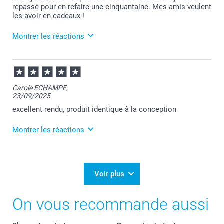
repassé pour en refaire une cinquantaine. Mes amis veulent
les avoir en cadeaux !
Montrer les réactions
26/11/2025
07:53
Bonjour Olivier,
Carole ECHAMPE,
23/09/2025
Je vous remercie pour votre commande et je suis
heureuse que vous appréciez nos marque-page.
excellent rendu, produit identique à la conception
Quel plaisir pour nous d'apprendre leur succès
auprès de vos amis.
Montrer les réactions
Merci pour votre confiance envers nos services.
Passez une belle journée.
Cordialement,
23/09/2025
Florence@smartphoto
10:09
Bonjour Carole,
Voir plus
Merci beaucoup de votre avis.
On vous recommande aussi
Nous veillons à vous offrir une plateforme sérieuse
pour vous assurer des retours d'expériences