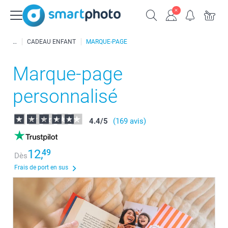
CADEAU ENFANT
MARQUE-PAGE
Marque-page
personnalisé
4.4
/
5
(169 avis)
12,
49
Dès
Frais de port en sus