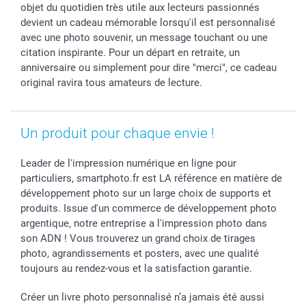
Rentrée des classes
Partenariats & Influence
Grandes quantités
objet du quotidien très utile aux lecteurs passionnés
Saint-Valentin
Investisseurs
Statut de ma commande
devient un cadeau mémorable lorsqu'il est personnalisé
avec une photo souvenir, un message touchant ou une
Vacances
citation inspirante. Pour un départ en retraite, un
anniversaire ou simplement pour dire "merci", ce cadeau
original ravira tous amateurs de lecture.
Un produit pour chaque envie !
Leader de l'impression numérique en ligne pour
particuliers, smartphoto.fr est LA référence en matière de
développement photo sur un large choix de supports et
produits. Issue d'un commerce de développement photo
argentique, notre entreprise a l'impression photo dans
son ADN ! Vous trouverez un grand choix de tirages
photo, agrandissements et posters, avec une qualité
toujours au rendez-vous et la satisfaction garantie.
Créer un livre photo personnalisé n’a jamais été aussi