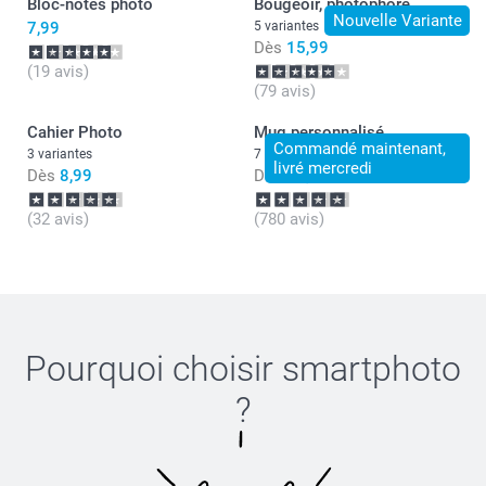
Bloc-notes photo
Bougeoir, photophore
authentiques.
Nouvelle Variante
7,99
5 variantes
Bien cordialement,
Dès
15,99
Julie@Smartphoto
(19 avis)
(79 avis)
Cahier Photo
Mug personnalisé
Commandé maintenant,
3 variantes
7 variantes
livré mercredi
Dès
8,99
Dès
11,99
(32 avis)
(780 avis)
Pourquoi choisir
smartphoto
?