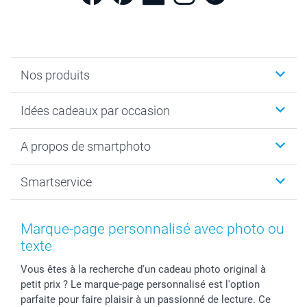
Nos produits
Cadeaux photo
Idées cadeaux par occasion
Calendrier photo & Agenda photo
Livre photo
Noël
A propos de smartphoto
Tirage photo & agrandissement
Anniversaire
Photo sur toile, Poster & Pêle-mêle
Mariage
A propos de smartphoto
Smartservice
Faire-part & Cartes
Naissance & baptême
Plan du site
MyNameBook
Fin d'études
Conditions générales
Contact
Coques smartphone
Fête des Mères
Droit de rétraction
Aide
Marque-page personnalisé avec photo ou
Stickers & Etiquettes
Fête des Pères
Plaintes
smartbonus
texte
Cadres photo & accessoires déco
Communion
Vie privée
smartfriends
Vous êtes à la recherche d'un cadeau photo original à
Dénicheur d'idées cadeau
Baptême
Gestion des cookies
Livraison
petit prix ? Le marque-page personnalisé est l'option
Toussaint
Tarifs
Modes de paiement
parfaite pour faire plaisir à un passionné de lecture. Ce