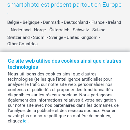
smartphoto est présent partout en Europe
:
België
-
Belgique
-
Danmark
-
Deutschland
-
France
-
Ireland
-
Nederland
-
Norge
-
Österreich
-
Schweiz
-
Suisse
-
Switzerland
-
Suomi
-
Sverige
-
United Kingdom
-
Other Countries
Ce site web utilise des cookies ainsi que d'autres
Tous les prix sont en EURO (€), TVA incluse et hors frais de port.
technologies
Nous utilisons des cookies ainsi que d'autres
technologies (telles que l'intelligence artificielle) pour
analyser le trafic sur notre site web, personnaliser nos
© smartphoto group. Tous droits réservés
contenus et publicités et proposer des fonctionnalités
smartphoto group SA.
Siège social : Kwatrechtsteenweg 160, 9230 Wetteren, Belgique
disponibles sur les réseaux sociaux. Nous partageons
Numéro de TVA BE 0405.706.755
également des informations relatives à votre navigation
Numéro d'entreprise 0405.706.755.
sur notre site avec nos partenaires dans les domaines de
Coordonnées bancaires: IBAN BE71 2850 2711 5569 - BIC: GEBABEBB
l'analyse, de la publicité et des réseaux sociaux. Pour en
savoir plus sur notre politique en matière de cookies,
cliquez
ici
.