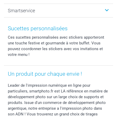
Photo sur toile, Poster & Pêle-mêle
Mariage
A propos de smartphoto
Smartservice
Faire-part & Cartes
Naissance & baptême
Plan du site
MyNameBook
Fin d'études
Conditions générales
Contact
Coques smartphone
Fête des Mères
Droit de rétraction
Aide
Sucettes personnalisées
Stickers & Etiquettes
Fête des Pères
Plaintes
smartbonus
Ces sucettes personnalisées avec stickers apporteront
Cadres photo & accessoires déco
Communion
Vie privée
smartfriends
une touche festive et gourmande à votre buffet. Vous
Dénicheur d'idées cadeau
Baptême
Gestion des cookies
Livraison
pouvez coordonner les stickers avec vos invitations et
Toussaint
Tarifs
Modes de paiement
votre menu !
Rentrée des classes
Partenariats & Influence
Grandes quantités
Saint-Valentin
Investisseurs
Statut de ma commande
Un produit pour chaque envie !
Vacances
Leader de l'impression numérique en ligne pour
particuliers, smartphoto.fr est LA référence en matière de
développement photo sur un large choix de supports et
produits. Issue d'un commerce de développement photo
argentique, notre entreprise a l'impression photo dans
son ADN ! Vous trouverez un grand choix de tirages