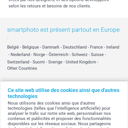
selon les retours et besoins de nos clients.
smartphoto est présent partout en Europe
:
België
-
Belgique
-
Danmark
-
Deutschland
-
France
-
Ireland
-
Nederland
-
Norge
-
Österreich
-
Schweiz
-
Suisse
-
Switzerland
-
Suomi
-
Sverige
-
United Kingdom
-
Other Countries
Tous les prix sont en EURO (€), TVA incluse et hors frais de port.
Ce site web utilise des cookies ainsi que d'autres
technologies
Nous utilisons des cookies ainsi que d'autres
technologies (telles que l'intelligence artificielle) pour
© smartphoto group. Tous droits réservés
analyser le trafic sur notre site web, personnaliser nos
smartphoto group SA.
Siège social : Kwatrechtsteenweg 160, 9230 Wetteren, Belgique
contenus et publicités et proposer des fonctionnalités
Numéro de TVA BE 0405.706.755
disponibles sur les réseaux sociaux. Nous partageons
Numéro d'entreprise 0405.706.755.