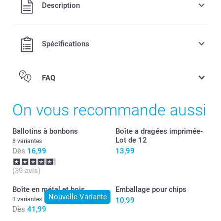
Tous les prix sont en EURO (€), TVA incluse et hors frais de
Description
port.
Spécifications
FAQ
On vous recommande aussi
Ballotins à bonbons
Boîte a dragées imprimée-
Lot de 12
8 variantes
Dès
16,99
13,99
(39 avis)
Boîte en métal et bois
Emballage pour chips
Nouvelle Variante
3 variantes
10,99
Dès
41,99