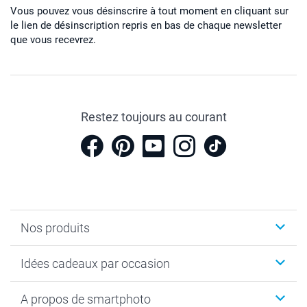
Vous pouvez vous désinscrire à tout moment en cliquant sur
le lien de désinscription repris en bas de chaque newsletter
que vous recevrez.
Restez toujours au courant
Nos produits
Cadeaux photo
Idées cadeaux par occasion
Calendrier photo & Agenda photo
Livre photo
Noël
A propos de smartphoto
Tirage photo & agrandissement
Anniversaire