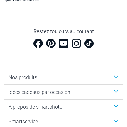
Restez toujours au courant
Nos produits
Cadeaux photo
Idées cadeaux par occasion
Calendrier photo & Agenda photo
Livre photo
Noël
A propos de smartphoto
Tirage photo & agrandissement
Anniversaire
Photo sur toile, Poster & Pêle-mêle
Mariage
A propos de smartphoto
Smartservice
Faire-part & Cartes
Naissance & baptême
Plan du site