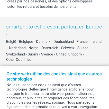
créés par nos designers, et des options développées
selon les retours et besoins de nos clients.
smartphoto est présent partout en Europe
:
België
-
Belgique
-
Danmark
-
Deutschland
-
France
-
Ireland
-
Nederland
-
Norge
-
Österreich
-
Schweiz
-
Suisse
-
Switzerland
-
Suomi
-
Sverige
-
United Kingdom
-
Other Countries
Ce site web utilise des cookies ainsi que d'autres
Tous les prix sont en EURO (€), TVA incluse et hors frais de port.
technologies
Nous utilisons des cookies ainsi que d'autres
technologies (telles que l'intelligence artificielle) pour
analyser le trafic sur notre site web, personnaliser nos
© smartphoto group. Tous droits réservés
contenus et publicités et proposer des fonctionnalités
smartphoto group SA.
Siège social : Kwatrechtsteenweg 160, 9230 Wetteren, Belgique
disponibles sur les réseaux sociaux. Nous partageons
Numéro de TVA BE 0405.706.755
également des informations relatives à votre navigation
Numéro d'entreprise 0405.706.755.