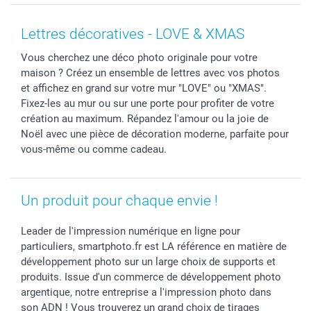
MyNameBook
Fin d'études
Conditions générales
Contact
Coques smartphone
Fête des Mères
Droit de rétraction
Aide
Lettres décoratives - LOVE & XMAS
Stickers & Etiquettes
Fête des Pères
Plaintes
smartbonus
Vous cherchez une déco photo originale pour votre
Cadres photo & accessoires déco
Communion
Vie privée
smartfriends
maison ? Créez un ensemble de lettres avec vos photos
Dénicheur d'idées cadeau
Baptême
Gestion des cookies
Livraison
et affichez en grand sur votre mur "LOVE" ou "XMAS".
Toussaint
Tarifs
Modes de paiement
Fixez-les au mur ou sur une porte pour profiter de votre
Rentrée des classes
Partenariats & Influence
Grandes quantités
création au maximum. Répandez l'amour ou la joie de
Noël avec une pièce de décoration moderne, parfaite pour
Saint-Valentin
Investisseurs
Statut de ma commande
vous-même ou comme cadeau.
Vacances
Un produit pour chaque envie !
Leader de l'impression numérique en ligne pour
particuliers, smartphoto.fr est LA référence en matière de
développement photo sur un large choix de supports et
produits. Issue d'un commerce de développement photo
argentique, notre entreprise a l'impression photo dans
son ADN ! Vous trouverez un grand choix de tirages