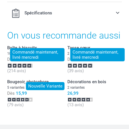
Spécifications
On vous recommande aussi
Boîte à biscuits
Tasse cœur
Commandé maintenant,
Commandé maintenant,
10 variantes
2 variantes
livré mercredi
livré mercredi
Dès
22,99
Dès
15,49
(214 avis)
(39 avis)
Bougeoir, photophore
Décorations en bois
Nouvelle Variante
5 variantes
2 variantes
Dès
15,99
26,99
(79 avis)
(13 avis)