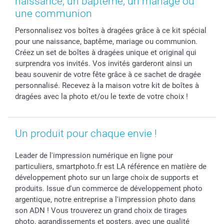
naissance, un baptême, un mariage ou
Cadres photo & accessoires déco
Communion
Vie privée
smartfriends
une communion
Dénicheur d'idées cadeau
Baptême
Gestion des cookies
Livraison
Personnalisez vos boîtes à dragées grâce à ce kit spécial
Toussaint
Tarifs
Modes de paiement
pour une naissance, baptême, mariage ou communion.
Rentrée des classes
Partenariats & Influence
Grandes quantités
Créez un set de boîtes à dragées unique et original qui
Saint-Valentin
Investisseurs
Statut de ma commande
surprendra vos invités. Vos invités garderont ainsi un
beau souvenir de votre fête grâce à ce sachet de dragée
Vacances
personnalisé. Recevez à la maison votre kit de boîtes à
dragées avec la photo et/ou le texte de votre choix !
Un produit pour chaque envie !
Leader de l'impression numérique en ligne pour
particuliers, smartphoto.fr est LA référence en matière de
développement photo sur un large choix de supports et
produits. Issue d'un commerce de développement photo
argentique, notre entreprise a l'impression photo dans
son ADN ! Vous trouverez un grand choix de tirages
photo, agrandissements et posters, avec une qualité