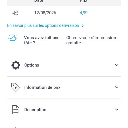
Date
Prix
12/08/2026
4,99
En savoir plus sur les options de livraison
Vous avez fait une
Obtenez une réimpression
fôte ?
gratuite
Options
Garnissez vos boîtes de délicieux bonbons
Information de prix
!
15,99 / pièce
Tous les prix sont en EURO (€), TVA incluse et hors frais de
Description
port.
Ajoutez de délicieux bonbons sucrés à votre commande.