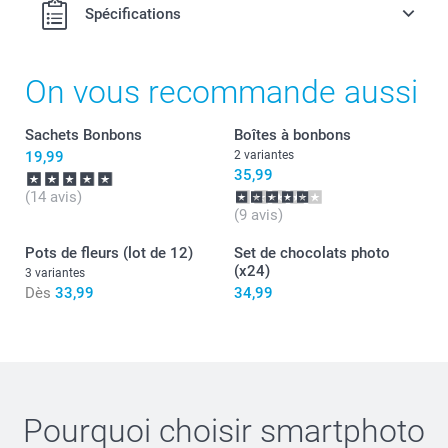
Spécifications
Cœurs sucrés
Oursons colorés
Vendus en sacs de 2 kg
On vous recommande aussi
Vous trouverez les informations nutritionnelles des
bonbons
ours d'or & en forme de coeur
ici
Sachets Bonbons
Boîtes à bonbons
19,99
2 variantes
35,99
(14 avis)
Rehaussez vos boîtes et sachets d’un
(9 avis)
ruban assorti
Pots de fleurs (lot de 12)
Set de chocolats photo
(x24)
3 variantes
3,00 / pièce
Dès
33,99
34,99
Blanc
Rose
Bleu
Ruban luxueux en organza bordé de satin
Pourquoi choisir
smartphoto
Rouleau de 10 m