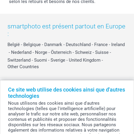
selon les retours et besoins de nos clients.
smartphoto est présent partout en Europe
:
België
-
Belgique
-
Danmark
-
Deutschland
-
France
-
Ireland
-
Nederland
-
Norge
-
Österreich
-
Schweiz
-
Suisse
-
Switzerland
-
Suomi
-
Sverige
-
United Kingdom
-
Other Countries
Tous les prix sont en EURO (€), TVA incluse et hors frais de port.
Ce site web utilise des cookies ainsi que d'autres
technologies
Nous utilisons des cookies ainsi que d'autres
technologies (telles que l'intelligence artificielle) pour
© smartphoto group. Tous droits réservés
analyser le trafic sur notre site web, personnaliser nos
smartphoto group SA.
Siège social : Kwatrechtsteenweg 160, 9230 Wetteren, Belgique
contenus et publicités et proposer des fonctionnalités
Numéro de TVA BE 0405.706.755
disponibles sur les réseaux sociaux. Nous partageons
Numéro d'entreprise 0405.706.755.
également des informations relatives à votre navigation
Coordonnées bancaires: IBAN BE71 2850 2711 5569 - BIC: GEBABEBB