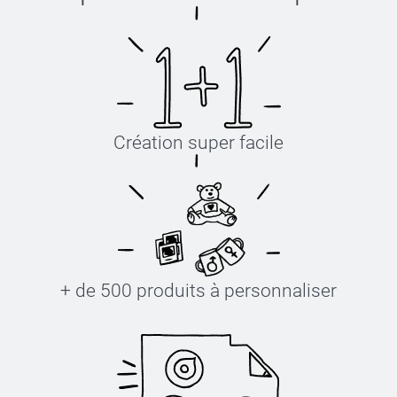
oint de colle, et tout va bien!
Création super facile
+ de 500 produits à personnaliser