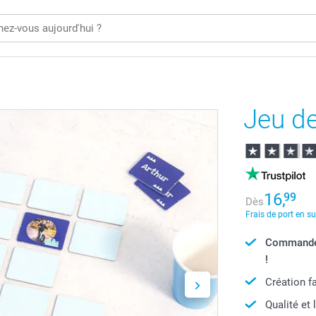
Jeu d
16,
99
Dès
Frais de port en s
Commandé 
!
Création f
Qualité et 