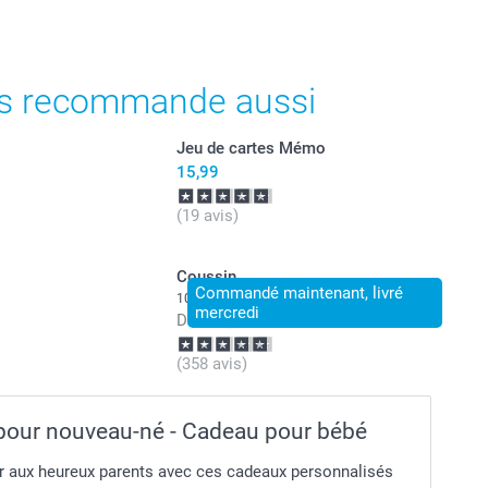
ont en EURO (€), TVA incluse et hors frais de port.
s recommande aussi
Jeu de cartes Mémo
15,99
(19 avis)
Coussin
Commandé maintenant, livré
10+ variantes
mercredi
Dès
20,99
(358 avis)
pour nouveau-né - Cadeau pour bébé
sir aux heureux parents avec ces cadeaux personnalisés