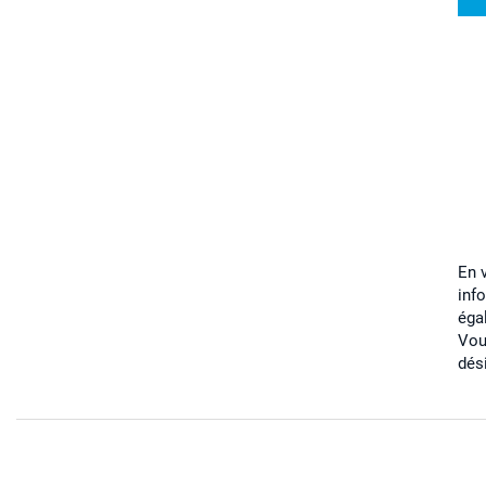
En 
inf
éga
Vou
dés