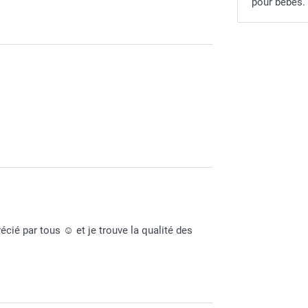
pour bébés.
ntente d'apprendre que vous appréciez la
écié par tous ☺️ et je trouve la qualité des
haite une belle journée.