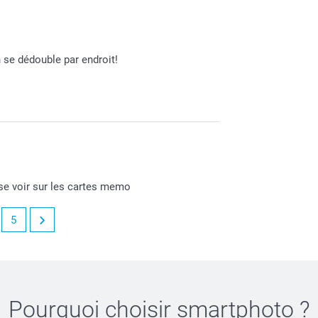
vous avez eu une belle expérience avec nous
 se dédouble par endroit!
se voir sur les cartes memo
ail à contact@smartphoto.fr, ainsi qu'un
5
r et voir ce qu'il sera possible de faire pour
ouhaite une belle journée.
Pourquoi choisir
smartphoto
?