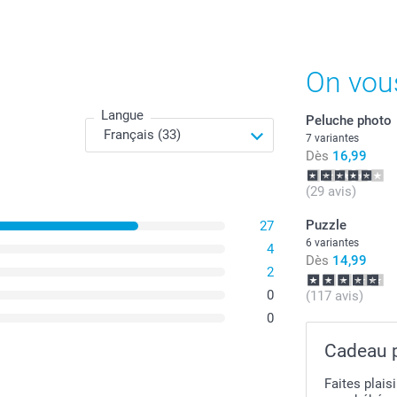
Tous les prix s
On vou
Langue
Peluche photo
7 variantes
Dès
16,99
(29 avis)
Puzzle
27
6 variantes
4
Dès
14,99
2
0
(117 avis)
0
Cadeau 
Faites plai