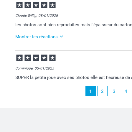
10:43
Merci Charlène !
Claude Willig,
08/01/2025
Nous sommes extrêmement heureux d'apprendre que 
les photos sont bien reproduites mais l'épaisseur du carton
🙂
Bien cordialement,
Montrer les réactions
Julie@Smartphoto
12/03/2025
11:54
Bonjour Claude,
dominique,
05/01/2025
Je suis vraiment désolée de cet incident.
SUPER la petite joue avec ses photos elle est heureuse de 
Si vous le souhaitez, vous pouvez nous envoyer un m
cliché du produit reçu.
1
2
3
4
Nous pourrons à nouveau revoir ensemble votre dossie
vous satisfaire et y remédier.
Le service clientèle est à votre disposition et vous s
Bien à vous,
Julie@smartphoto