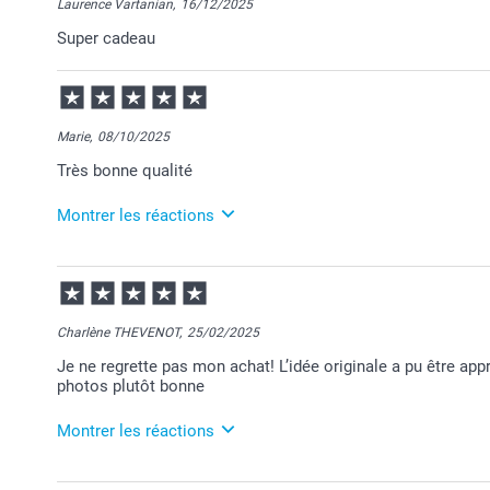
Laurence Vartanian,
16/12/2025
Super cadeau
Marie,
08/10/2025
Très bonne qualité
Montrer les réactions
09/10/2025
08:40
Bonjour Marie,
Charlène THEVENOT,
25/02/2025
Je vous remercie pour votre commande et je suis co
Je ne regrette pas mon achat! L’idée originale a pu être appr
qualité de votre jeu de mémoire.
photos plutôt bonne
Nous restons à votre écoute si besoin et je vous sou
Cordialement,
Florence@smartphoto
Montrer les réactions
11/03/2025