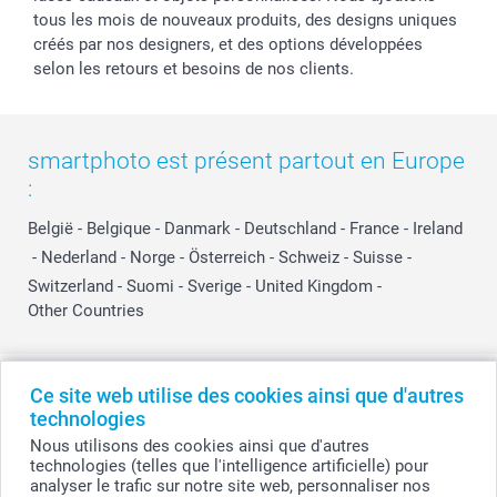
tous les mois de nouveaux produits, des designs uniques
créés par nos designers, et des options développées
selon les retours et besoins de nos clients.
smartphoto est présent partout en Europe
:
België
-
Belgique
-
Danmark
-
Deutschland
-
France
-
Ireland
-
Nederland
-
Norge
-
Österreich
-
Schweiz
-
Suisse
-
Switzerland
-
Suomi
-
Sverige
-
United Kingdom
-
Other Countries
Tous les prix sont en EURO (€), TVA incluse et hors frais de port.
Ce site web utilise des cookies ainsi que d'autres
technologies
Nous utilisons des cookies ainsi que d'autres
technologies (telles que l'intelligence artificielle) pour
© smartphoto group. Tous droits réservés
analyser le trafic sur notre site web, personnaliser nos
smartphoto group SA.