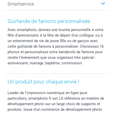
Smartservice
Faire-part & Cartes
Naissance & baptême
Plan du site
MyNameBook
Fin d'études
Conditions générales
Contact
Coques smartphone
Fête des Mères
Droit de rétraction
Aide
Guirlande de fanions personnalisée
Stickers & Etiquettes
Fête des Pères
Plaintes
smartbonus
Avec smartphoto, donnez une touche personnelle à votre
Cadres photo & accessoires déco
Communion
Vie privée
smartfriends
fête d'anniversaire, à la fête de départ d'un collègue, ou à
Dénicheur d'idées cadeau
Baptême
Gestion des cookies
Livraison
un enterrement de vie de jeune fille ou de garçon avec
Toussaint
Tarifs
Modes de paiement
cette guirlande de fanions à personnaliser. Choisissez 16
Rentrée des classes
Partenariats & Influence
Grandes quantités
photos et personnalisez votre banderole de fanions pour
rendre l'évènement que vous organisez très spécial :
Saint-Valentin
Investisseurs
Statut de ma commande
anniversaire, mariage, baptême, communion
Vacances
Un produit pour chaque envie !
Leader de l'impression numérique en ligne pour
particuliers, smartphoto.fr est LA référence en matière de
développement photo sur un large choix de supports et
produits. Issue d'un commerce de développement photo