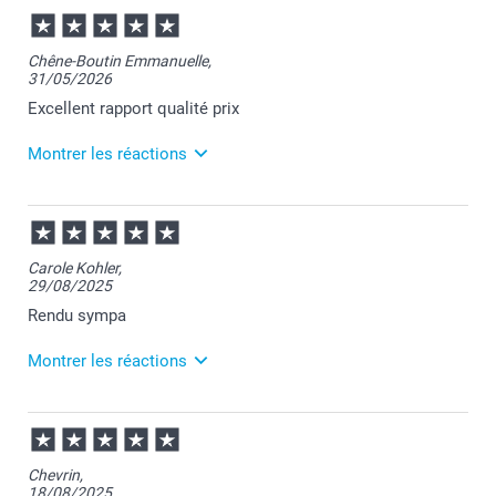
Chêne-Boutin Emmanuelle,
31/05/2026
Excellent rapport qualité prix
Montrer les réactions
05/06/2026
07:37
Merci pour votre commande Emmanuelle et pour
Carole Kohler,
vos recommandations.
29/08/2025
Apprendre votre satisfaction est pour nous la plus
belle des récompenses.
Rendu sympa
Je vous souhaite une belle journée.
Cordialement,
Montrer les réactions
Florence@smartphoto
29/08/2025
14:15
Merci Carole :-)
Chevrin,
18/08/2025