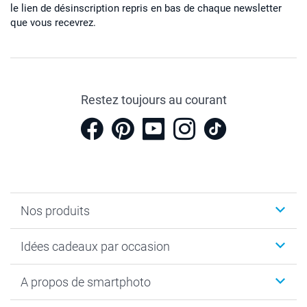
le lien de désinscription repris en bas de chaque newsletter
que vous recevrez.
Restez toujours au courant
Nos produits
Cadeaux photo
Idées cadeaux par occasion
Calendrier photo & Agenda photo
Livre photo
Noël
A propos de smartphoto
Tirage photo & agrandissement
Anniversaire
Photo sur toile, Poster & Pêle-mêle
Mariage
A propos de smartphoto