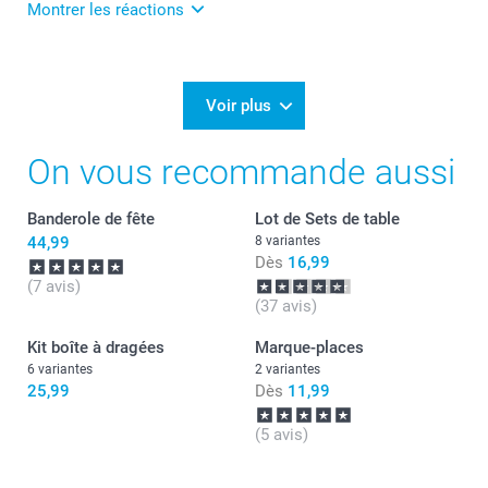
Montrer les réactions
Julie@Smartphoto
17/04/2025
08:17
Bonjour Léa,
Voir plus
Je vous remercie pour votre commande et je suis
On vous recommande aussi
heureuse d'apprendre votre satisfaction.
Au plaisir de vous retrouver sur Smartphoto pour de
nouvelles créations!
Banderole de fête
Lot de Sets de table
Passez une belle journée.
Cordialement,
44,99
8 variantes
Florence@smartphoto
Dès
16,99
(7 avis)
(37 avis)
Kit boîte à dragées
Marque-places
6 variantes
2 variantes
25,99
Dès
11,99
(5 avis)