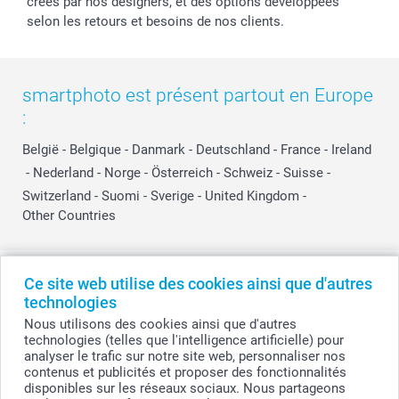
créés par nos designers, et des options développées
selon les retours et besoins de nos clients.
smartphoto est présent partout en Europe
:
België
-
Belgique
-
Danmark
-
Deutschland
-
France
-
Ireland
-
Nederland
-
Norge
-
Österreich
-
Schweiz
-
Suisse
-
Switzerland
-
Suomi
-
Sverige
-
United Kingdom
-
Other Countries
Tous les prix sont en EURO (€), TVA incluse et hors frais de port.
Ce site web utilise des cookies ainsi que d'autres
technologies
Nous utilisons des cookies ainsi que d'autres
technologies (telles que l'intelligence artificielle) pour
© smartphoto group. Tous droits réservés
analyser le trafic sur notre site web, personnaliser nos
smartphoto group SA.
Siège social : Kwatrechtsteenweg 160, 9230 Wetteren, Belgique
contenus et publicités et proposer des fonctionnalités
Numéro de TVA BE 0405.706.755
disponibles sur les réseaux sociaux. Nous partageons
Numéro d'entreprise 0405.706.755.