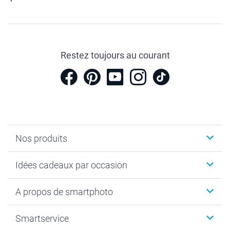
Restez toujours au courant
Nos produits
Cadeaux photo
Idées cadeaux par occasion
Calendrier photo & Agenda photo
Livre photo
Noël
A propos de smartphoto
Tirage photo & agrandissement
Anniversaire
Photo sur toile, Poster & Pêle-mêle
Mariage
A propos de smartphoto
Smartservice
Faire-part & Cartes
Naissance & baptême
Plan du site