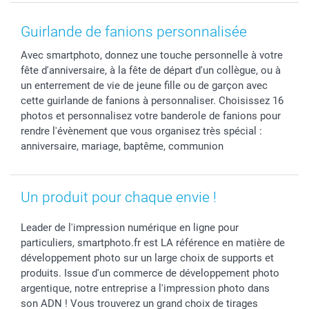
MyNameBook
Fin d'études
Conditions générales
Contact
Coques smartphone
Fête des Mères
Droit de rétraction
Aide
Guirlande de fanions personnalisée
Stickers & Etiquettes
Fête des Pères
Plaintes
smartbonus
Avec smartphoto, donnez une touche personnelle à votre
Cadres photo & accessoires déco
Communion
Vie privée
smartfriends
fête d'anniversaire, à la fête de départ d'un collègue, ou à
Dénicheur d'idées cadeau
Baptême
Gestion des cookies
Livraison
un enterrement de vie de jeune fille ou de garçon avec
Toussaint
Tarifs
Modes de paiement
cette guirlande de fanions à personnaliser. Choisissez 16
Rentrée des classes
Partenariats & Influence
Grandes quantités
photos et personnalisez votre banderole de fanions pour
rendre l'évènement que vous organisez très spécial :
Saint-Valentin
Investisseurs
Statut de ma commande
anniversaire, mariage, baptême, communion
Vacances
Un produit pour chaque envie !
Leader de l'impression numérique en ligne pour
particuliers, smartphoto.fr est LA référence en matière de
développement photo sur un large choix de supports et
produits. Issue d'un commerce de développement photo
argentique, notre entreprise a l'impression photo dans
son ADN ! Vous trouverez un grand choix de tirages