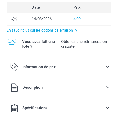
Date
Prix
14/08/2026
4,99
En savoir plus sur les options de livraison
Vous avez fait une
Obtenez une réimpression
fôte ?
gratuite
Information de prix
Tous les prix sont en EURO (€), TVA incluse et hors frais de
Description
port.
Spécifications