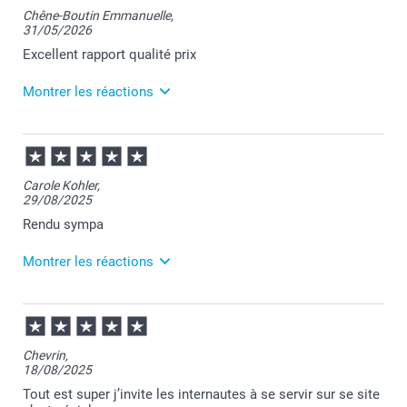
Chêne-Boutin Emmanuelle,
31/05/2026
Excellent rapport qualité prix
Montrer les réactions
05/06/2026
07:37
Merci pour votre commande Emmanuelle et pour
Carole Kohler,
vos recommandations.
29/08/2025
Apprendre votre satisfaction est pour nous la plus
belle des récompenses.
Rendu sympa
Je vous souhaite une belle journée.
Cordialement,
Montrer les réactions
Florence@smartphoto
29/08/2025
14:15
Merci Carole :-)
Chevrin,
18/08/2025
Je suis ravie de savoir que ce soit conforme à vos
attentes :-)
Tout est super j’invite les internautes à se servir sur se site