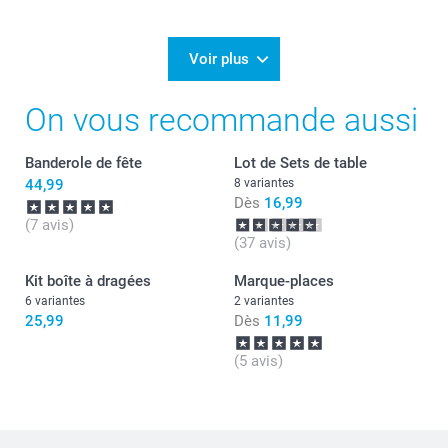
17/04/2025
08:17
Bonjour Léa,
Voir plus
Je vous remercie pour votre commande et je suis
On vous recommande aussi
heureuse d'apprendre votre satisfaction.
Au plaisir de vous retrouver sur Smartphoto pour de
nouvelles créations!
Banderole de fête
Lot de Sets de table
Passez une belle journée.
Cordialement,
44,99
8 variantes
Florence@smartphoto
Dès
16,99
(7 avis)
(37 avis)
Kit boîte à dragées
Marque-places
6 variantes
2 variantes
25,99
Dès
11,99
(5 avis)