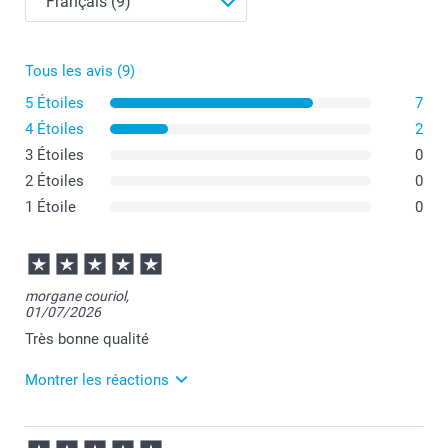
Tous les avis (9)
5 Étoiles
7
4 Étoiles
2
3 Étoiles
0
Gourde en aluminium
2 Étoiles
0
1 Étoile
0
Gourde avec capuchon en bambou
morgane couriol,
01/07/2026
Très bonne qualité
Montrer les réactions
Mug de voyage isotherme
07/07/2026