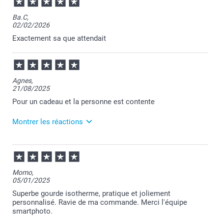
11:55
Bonjour Morgane,
Ba.C,
02/02/2026
Je vous remercie pour votre commande et je suis
heureuse que vous appréciez votre gourde
Exactement sa que attendait
isotherme.
Au plaisir de vous retrouver pour de nouvelles
créations.
Passez une belle journée
Cordialement,
Agnes,
Florence@smartphoto
21/08/2025
Pour un cadeau et la personne est contente
Montrer les réactions
25/08/2025
12:38
Merci pour votre commande Agnes et je suis
Momo,
contente que votre cadeau ait fait plaisir.
05/01/2025
Je reste à votre disposition et je vous souhaite une
belle journée.
Superbe gourde isotherme, pratique et joliement
Cordialement,
personnalisé. Ravie de ma commande. Merci l'équipe
Florence@smartphoto
smartphoto.