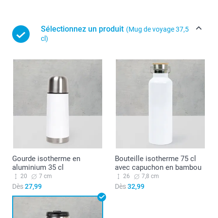
Sélectionnez un produit
(Mug de voyage 37,5
cl)
Gourde isotherme en
Bouteille isotherme 75 cl
aluminium 35 cl
avec capuchon en bambou
20
7 cm
26
7,8 cm
Dès
27,99
Dès
32,99