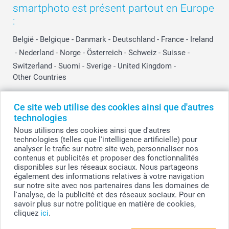
smartphoto est présent partout en Europe
:
België
-
Belgique
-
Danmark
-
Deutschland
-
France
-
Ireland
-
Nederland
-
Norge
-
Österreich
-
Schweiz
-
Suisse
-
Switzerland
-
Suomi
-
Sverige
-
United Kingdom
-
Other Countries
Ce site web utilise des cookies ainsi que d'autres
Tous les prix sont en EURO (€), TVA incluse et hors frais de port.
technologies
Nous utilisons des cookies ainsi que d'autres
technologies (telles que l'intelligence artificielle) pour
analyser le trafic sur notre site web, personnaliser nos
© smartphoto group. Tous droits réservés
contenus et publicités et proposer des fonctionnalités
smartphoto group SA.
Siège social : Kwatrechtsteenweg 160, 9230 Wetteren, Belgique
disponibles sur les réseaux sociaux. Nous partageons
Numéro de TVA BE 0405.706.755
également des informations relatives à votre navigation
Numéro d'entreprise 0405.706.755.
sur notre site avec nos partenaires dans les domaines de
Coordonnées bancaires: IBAN BE71 2850 2711 5569 - BIC: GEBABEBB
l'analyse, de la publicité et des réseaux sociaux. Pour en
savoir plus sur notre politique en matière de cookies,
cliquez
ici
.