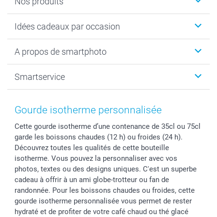
Nos produits
Cadeaux photo
Idées cadeaux par occasion
Calendrier photo & Agenda photo
Livre photo
Noël
A propos de smartphoto
Tirage photo & agrandissement
Anniversaire
Photo sur toile, Poster & Pêle-mêle
Mariage
A propos de smartphoto
Smartservice
Faire-part & Cartes
Naissance & baptême
Plan du site
MyNameBook
Fin d'études
Conditions générales
Contact
Coques smartphone
Fête des Mères
Droit de rétraction
Aide
Gourde isotherme personnalisée
Stickers & Etiquettes
Fête des Pères
Plaintes
smartbonus
Cette gourde isotherme d’une contenance de 35cl ou 75cl
Cadres photo & accessoires déco
Communion
Vie privée
smartfriends
garde les boissons chaudes (12 h) ou froides (24 h).
Dénicheur d'idées cadeau
Baptême
Gestion des cookies
Livraison
Découvrez toutes les qualités de cette bouteille
Toussaint
Tarifs
Modes de paiement
isotherme. Vous pouvez la personnaliser avec vos
Rentrée des classes
Partenariats & Influence
Grandes quantités
photos, textes ou des designs uniques. C'est un superbe
cadeau à offrir à un ami globe-trotteur ou fan de
Saint-Valentin
Investisseurs
Statut de ma commande
randonnée. Pour les boissons chaudes ou froides, cette
Vacances
gourde isotherme personnalisée vous permet de rester
hydraté et de profiter de votre café chaud ou thé glacé