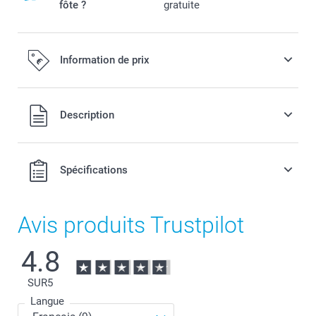
fôte ?
gratuite
Information de prix
Tous les prix sont en EURO (€), TVA incluse et hors frais de
Description
port.
Spécifications
Avis produits Trustpilot
4.8
SUR
5
Langue