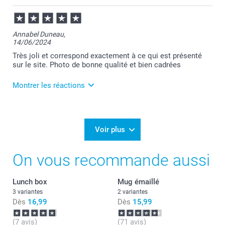
Annabel Duneau,
14/06/2024
Très joli et correspond exactement à ce qui est présenté
sur le site. Photo de bonne qualité et bien cadrées
Montrer les réactions
19/06/2024
11:55
Bonjour Annabel,
Voir plus
Merci beaucoup de votre avis.
On vous recommande aussi
Nous veillons à vous offrir une plateforme sérieuse
pour vous assurer des retours d'expériences
Lunch box
Mug émaillé
authentiques.
3 variantes
2 variantes
Bien cordialement,
Dès
16,99
Dès
15,99
Julie@Smartphoto
(7 avis)
(71 avis)