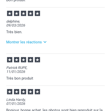
Bon produit
delphine,
09/03/2026
Très bien.
Montrer les réactions
10/03/2026
10:25
Merci pour votre commande Delphine et je suis
Patrick RUPE,
heureuse d'apprendre votre satisfaction.
11/01/2026
Passez une belle journée.
Cordialement,
Très bon produit
Florence@smartphoto
Linda Hardy,
07/01/2026
Bonjour, bonne achat, les photos sont bien reproduit sur la