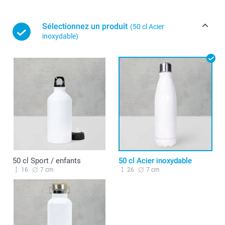
Sélectionnez un produit
(50 cl Acier
inoxydable)
50 cl Sport / enfants
50 cl Acier inoxydable
16
7 cm
26
7 cm