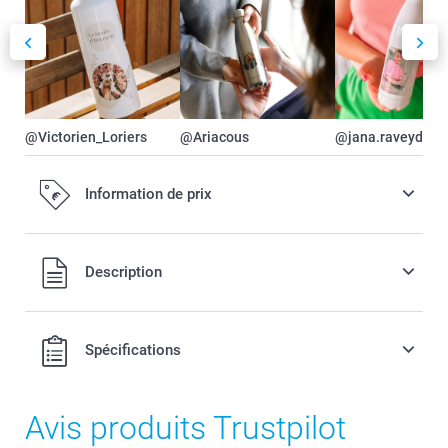
@Victorien_Loriers
@Ariacous
@jana.raveydts
Information de prix
Tous les prix sont en EURO (€), TVA incluse et hors frais de
Description
port.
Spécifications
Avis produits Trustpilot