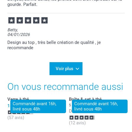
gourde. Parfait.
Betty,
04/01/2026
Design au top , très belle création de qualité , je
recommande
Voir plus
On vous recommande aussi
Verre à thé
Boîte & set à thé
Commandé avant 16h,
Commandé avant 16h,
14,99
5 variantes
livré sous 48h
livré sous 48h
Dès
27,99
(57 avis)
(12 avis)