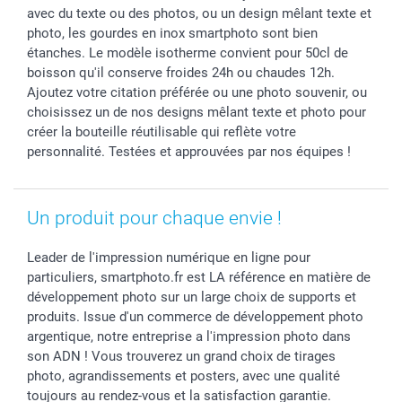
Rentrée des classes
Partenariats & Influence
Grandes quantités
avec du texte ou des photos, ou un design mêlant texte et
Saint-Valentin
Investisseurs
Statut de ma commande
photo, les gourdes en inox smartphoto sont bien
étanches. Le modèle isotherme convient pour 50cl de
Vacances
boisson qu'il conserve froides 24h ou chaudes 12h.
Ajoutez votre citation préférée ou une photo souvenir, ou
choisissez un de nos designs mêlant texte et photo pour
créer la bouteille réutilisable qui reflète votre
personnalité. Testées et approuvées par nos équipes !
Un produit pour chaque envie !
Leader de l'impression numérique en ligne pour
particuliers, smartphoto.fr est LA référence en matière de
développement photo sur un large choix de supports et
produits. Issue d'un commerce de développement photo
argentique, notre entreprise a l'impression photo dans
son ADN ! Vous trouverez un grand choix de tirages
photo, agrandissements et posters, avec une qualité
toujours au rendez-vous et la satisfaction garantie.