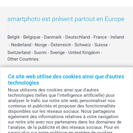
smartphoto est présent partout en Europe
:
België
-
Belgique
-
Danmark
-
Deutschland
-
France
-
Ireland
-
Nederland
-
Norge
-
Österreich
-
Schweiz
-
Suisse
-
Switzerland
-
Suomi
-
Sverige
-
United Kingdom
-
Other Countries
Ce site web utilise des cookies ainsi que d'autres
Tous les prix sont en EURO (€), TVA incluse et hors frais de port.
technologies
Nous utilisons des cookies ainsi que d'autres
technologies (telles que l'intelligence artificielle) pour
analyser le trafic sur notre site web, personnaliser nos
© smartphoto group. Tous droits réservés
contenus et publicités et proposer des fonctionnalités
smartphoto group SA.
Siège social : Kwatrechtsteenweg 160, 9230 Wetteren, Belgique
disponibles sur les réseaux sociaux. Nous partageons
Numéro de TVA BE 0405.706.755
également des informations relatives à votre navigation
Numéro d'entreprise 0405.706.755.
sur notre site avec nos partenaires dans les domaines de
Coordonnées bancaires: IBAN BE71 2850 2711 5569 - BIC: GEBABEBB
l'analyse, de la publicité et des réseaux sociaux. Pour en
savoir plus sur notre politique en matière de cookies,