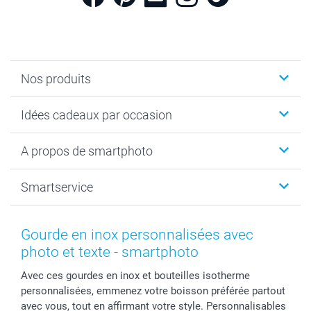
Nos produits
Cadeaux photo
Idées cadeaux par occasion
Calendrier photo & Agenda photo
Livre photo
Noël
A propos de smartphoto
Tirage photo & agrandissement
Anniversaire
Photo sur toile, Poster & Pêle-mêle
Mariage
A propos de smartphoto
Smartservice
Faire-part & Cartes
Naissance & baptême
Plan du site
MyNameBook
Fin d'études
Conditions générales
Contact
Coques smartphone
Fête des Mères
Droit de rétraction
Aide
Gourde en inox personnalisées avec
Stickers & Etiquettes
Fête des Pères
Plaintes
smartbonus
photo et texte - smartphoto
Cadres photo & accessoires déco
Communion
Vie privée
smartfriends
Avec ces gourdes en inox et bouteilles isotherme
Dénicheur d'idées cadeau
Baptême
Gestion des cookies
Livraison
personnalisées, emmenez votre boisson préférée partout
Toussaint
Tarifs
Modes de paiement
avec vous, tout en affirmant votre style. Personnalisables