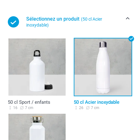
Sélectionnez un produit
(50 cl Acier
inoxydable)
50 cl Sport / enfants
50 cl Acier inoxydable
16
7 cm
26
7 cm