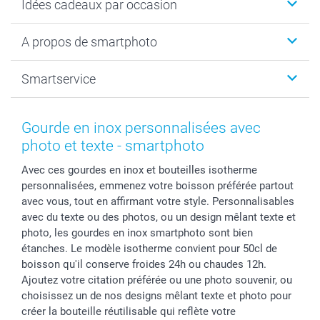
Idées cadeaux par occasion
Calendrier photo & Agenda photo
Livre photo
Noël
A propos de smartphoto
Tirage photo & agrandissement
Anniversaire
Photo sur toile, Poster & Pêle-mêle
Mariage
A propos de smartphoto
Smartservice
Faire-part & Cartes
Naissance & baptême
Plan du site
MyNameBook
Fin d'études
Conditions générales
Contact
Coques smartphone
Fête des Mères
Droit de rétraction
Aide
Gourde en inox personnalisées avec
Stickers & Etiquettes
Fête des Pères
Plaintes
smartbonus
photo et texte - smartphoto
Cadres photo & accessoires déco
Communion
Vie privée
smartfriends
Avec ces gourdes en inox et bouteilles isotherme
Dénicheur d'idées cadeau
Baptême
Gestion des cookies
Livraison
personnalisées, emmenez votre boisson préférée partout
Toussaint
Tarifs
Modes de paiement
avec vous, tout en affirmant votre style. Personnalisables
Rentrée des classes
Partenariats & Influence
Grandes quantités
avec du texte ou des photos, ou un design mêlant texte et
Saint-Valentin
Investisseurs
Statut de ma commande
photo, les gourdes en inox smartphoto sont bien
étanches. Le modèle isotherme convient pour 50cl de
Vacances
boisson qu'il conserve froides 24h ou chaudes 12h.
Ajoutez votre citation préférée ou une photo souvenir, ou
choisissez un de nos designs mêlant texte et photo pour
créer la bouteille réutilisable qui reflète votre