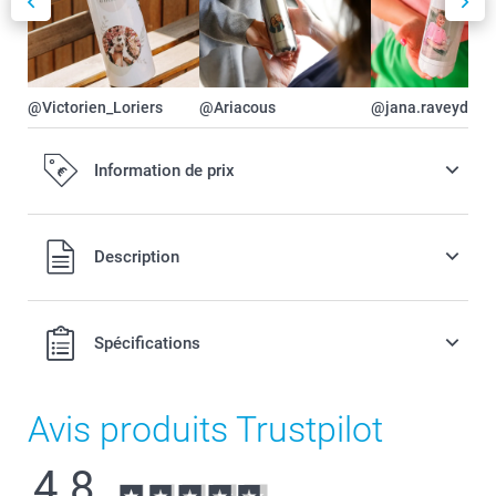
@Victorien_Loriers
@Ariacous
@jana.raveydts
Information de prix
Tous les prix sont en EURO (€), TVA incluse et hors frais de
Description
port.
Spécifications
Avis produits Trustpilot
4.8