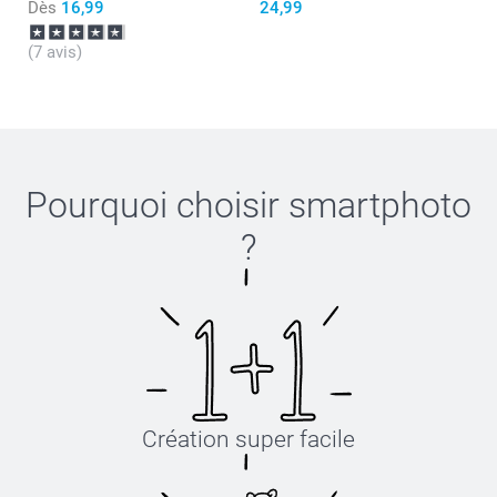
Dès
16,99
24,99
(7 avis)
Pourquoi choisir
smartphoto
?
Création super facile