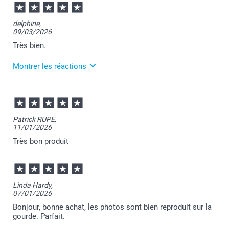
delphine,
09/03/2026
Très bien.
Montrer les réactions
10/03/2026
10:25
Merci pour votre commande Delphine et je suis
Patrick RUPE,
heureuse d'apprendre votre satisfaction.
11/01/2026
Passez une belle journée.
Cordialement,
Très bon produit
Florence@smartphoto
Linda Hardy,
07/01/2026
Bonjour, bonne achat, les photos sont bien reproduit sur la
gourde. Parfait.