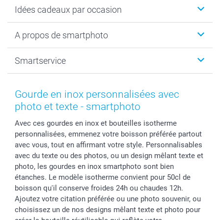
Cadeaux photo
Idées cadeaux par occasion
Calendrier photo & Agenda photo
Livre photo
Noël
A propos de smartphoto
Tirage photo & agrandissement
Anniversaire
Photo sur toile, Poster & Pêle-mêle
Mariage
A propos de smartphoto
Smartservice
Faire-part & Cartes
Naissance & baptême
Plan du site
MyNameBook
Fin d'études
Conditions générales
Contact
Coques smartphone
Fête des Mères
Droit de rétraction
Aide
Gourde en inox personnalisées avec
Stickers & Etiquettes
Fête des Pères
Plaintes
smartbonus
photo et texte - smartphoto
Cadres photo & accessoires déco
Communion
Vie privée
smartfriends
Avec ces gourdes en inox et bouteilles isotherme
Dénicheur d'idées cadeau
Baptême
Gestion des cookies
Livraison
personnalisées, emmenez votre boisson préférée partout
Toussaint
Tarifs
Modes de paiement
avec vous, tout en affirmant votre style. Personnalisables
Rentrée des classes
Partenariats & Influence
Grandes quantités
avec du texte ou des photos, ou un design mêlant texte et
Saint-Valentin
Investisseurs
Statut de ma commande
photo, les gourdes en inox smartphoto sont bien
étanches. Le modèle isotherme convient pour 50cl de
Vacances
boisson qu'il conserve froides 24h ou chaudes 12h.
Ajoutez votre citation préférée ou une photo souvenir, ou
choisissez un de nos designs mêlant texte et photo pour