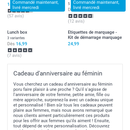
Commandé maintenant,
Commandé maintenant,
14,99
5 variantes
livré mercredi
livré mercredi
Dès
27,99
(57 avis)
(12 avis)
Lunch box
Etiquettes de marquage -
Kit de démarrage marquage
3 variantes
Dès
16,99
24,99
(7 avis)
Cadeau d'anniversaire au féminin
Vous cherchez un cadeau d'anniversaire au féminin
poru faire plaisir à une proche ? Qu'il s'agisse de
l'anniversaire de votre femme, petite amie, fille ou
mère approche, surprenez-la avec un cadeau unique
et personnalisé ! Bien sûr tous les cadeaux peuvent
plaire aux femmes, mais nous avons remarqué que
nous clients aiment particulièrement ces produits
pour les offrir aux femmes qu'ils aiment ! Ensuite,
tout dépend de votre personnalisation. Découvrez