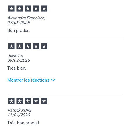
Alexandra Francisco,
27/05/2026
Bon produit
delphine,
09/03/2026
Très bien.
Montrer les réactions
10/03/2026
10:25
Merci pour votre commande Delphine et je suis
Patrick RUPE,
heureuse d'apprendre votre satisfaction.
11/01/2026
Passez une belle journée.
Cordialement,
Très bon produit
Florence@smartphoto