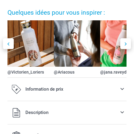
Quelques idées pour vous inspirer :
@Victorien_Loriers
@Ariacous
@jana.raveydts
Information de prix
Tous les prix sont en EURO (€), TVA incluse et hors frais de
Description
port.