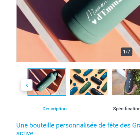
1/7
Description
Spécificatio
Une bouteille personnalisée de fête des 
active