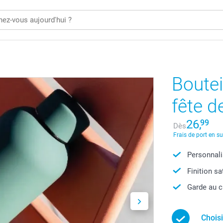
Boutei
fête 
26,
99
Dès
Frais de port en s
Personnali
Finition sa
Garde au c
Chois