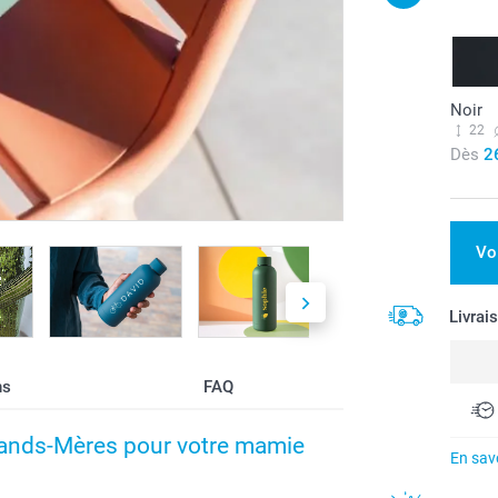
Noir
22
Dès
2
Vo
Livrai
ns
FAQ
Grands-Mères pour votre mamie
En savo