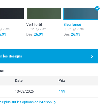
Vert forêt
Bleu foncé
7 cm
22
7 cm
22
7 cm
6,99
Dès
26,99
Dès
26,99
ir les designs
son
Date
Prix
13/08/2026
4,99
ir plus sur les options de livraison