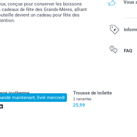
Vous a
yeux, conçue pour conserver les boissons
s cadeaux de fête des Grands-Mères, alliant
bouteille devient un cadeau pour fête des
ention.
Inform
Tous les prix s
FAQ
age isotherme
Trousse de toilette
ndé maintenant, livré mercredi
2 variantes
25,99