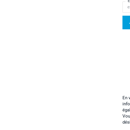
E
En 
inf
éga
Vou
dés