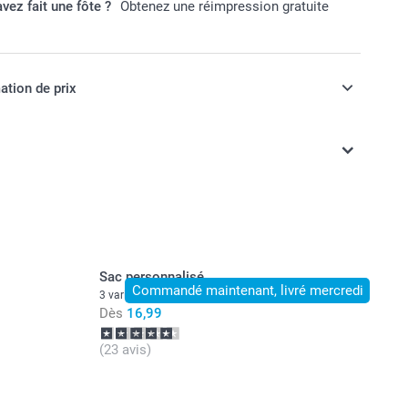
vez fait une fôte ?
Obtenez une réimpression gratuite
ation de prix
ont en EURO (€), TVA incluse et hors frais de port.
Sac personnalisé
Commandé maintenant, livré mercredi
3 variantes
Dès
16,99
(23 avis)