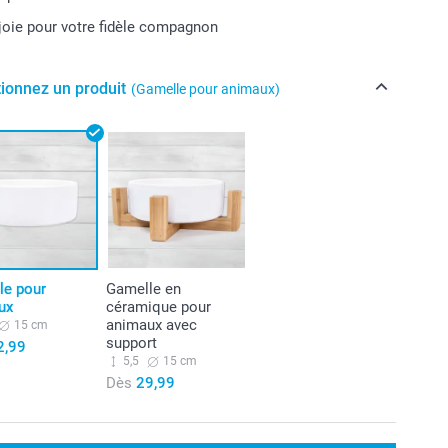
joie pour votre fidèle compagnon
tionnez un produit
(Gamelle pour animaux)
le pour
Gamelle en
ux
céramique pour
animaux avec
15 cm
support
2,99
5,5
15 cm
Dès
29,99