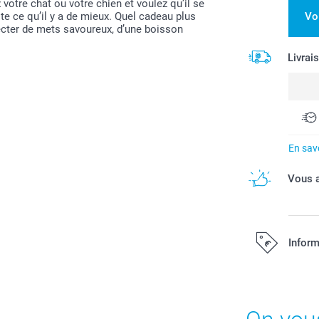
otre chat ou votre chien et voulez qu’il se
ite ce qu’il y a de mieux. Quel cadeau plus
Vo
lecter de mets savoureux, d’une boisson
Livrai
En savo
Vous a
Inform
Tous les prix s