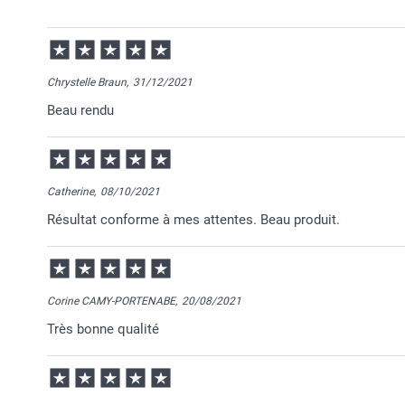
19/06/2025
13:36
Bonjour Sophie,
Chrystelle Braun,
31/12/2021
Je vous remercie pour votre commande et je suis rav
Beau rendu
C'est un plaisir pour nous que vous appréciez votre
Nous restons à votre écoute et je vous souhaite une
Cordialement,
Florence@smartphoto
Catherine,
08/10/2021
Résultat conforme à mes attentes. Beau produit.
Corine CAMY-PORTENABE,
20/08/2021
Très bonne qualité