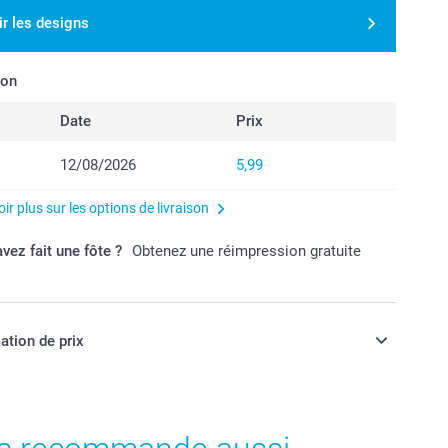
ir les designs
son
Date
Prix
12/08/2026
5,99
ir plus sur les options de livraison
vez fait une fôte ?
Obtenez une réimpression gratuite
ation de prix
ont en EURO (€), TVA incluse et hors frais de port.