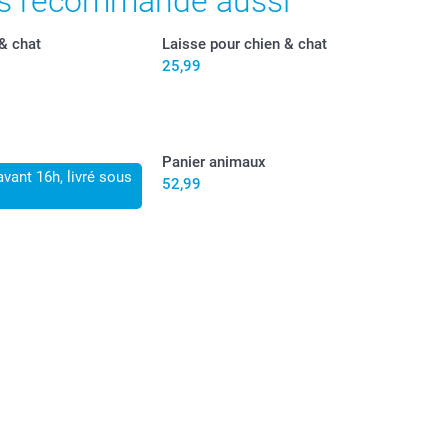
s recommande aussi
 & chat
Laisse pour chien & chat
25,99
Panier animaux
ant 16h, livré sous
52,99