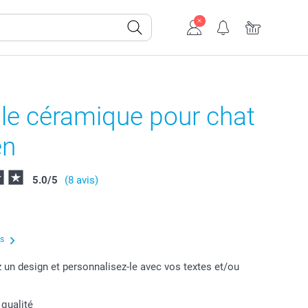
le céramique pour chat
en
5.0
/
5
(8 avis)
us
 un design et personnalisez-le avec vos textes et/ou
 qualité