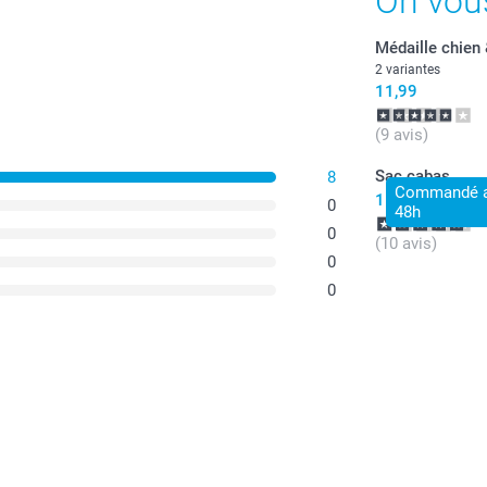
On vou
Médaille chien
2 variantes
11,99
(9 avis)
Sac cabas
8
Commandé av
15,99
0
48h
0
(10 avis)
0
0