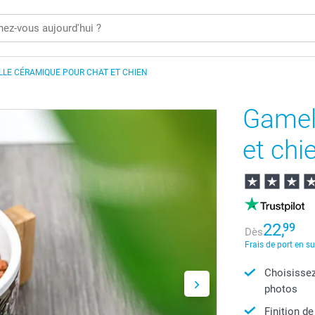
LE CÉRAMIQUE POUR CHAT ET CHIEN
Gamel
et chi
22,
99
Dès
Frais de port en s
Choisissez
photos
Finition de