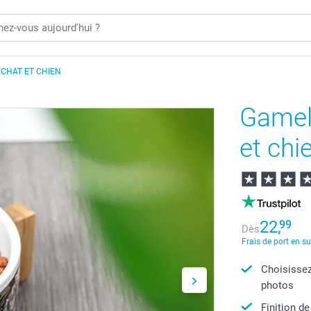
CHAT ET CHIEN
Gamel
et chi
22,
99
Dès
Frais de port en s
Choisissez
photos
Finition de