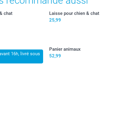
s recommande aussi
 & chat
Laisse pour chien & chat
25,99
Panier animaux
ant 16h, livré sous
52,99