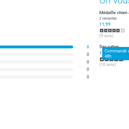
On vou
Médaille chien
2 variantes
11,99
(9 avis)
Sac cabas
8
Commandé av
15,99
0
48h
0
(10 avis)
0
0