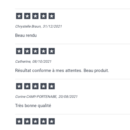
19/06/2025
13:36
Bonjour Sophie,
Chrystelle Braun,
31/12/2021
Je vous remercie pour votre commande et je suis rav
Beau rendu
C'est un plaisir pour nous que vous appréciez votre
Nous restons à votre écoute et je vous souhaite une
Cordialement,
Florence@smartphoto
Catherine,
08/10/2021
Résultat conforme à mes attentes. Beau produit.
Corine CAMY-PORTENABE,
20/08/2021
Très bonne qualité