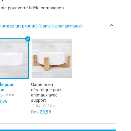
joie pour votre fidèle compagnon
tionnez un produit
(Gamelle pour animaux)
le pour
Gamelle en
ux
céramique pour
animaux avec
15 cm
support
2,99
5,5
15 cm
Dès
29,99