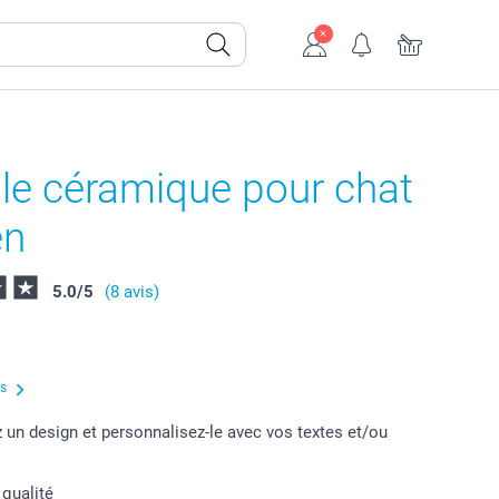
le céramique pour chat
en
5.0
/
5
(8 avis)
us
 un design et personnalisez-le avec vos textes et/ou
 qualité