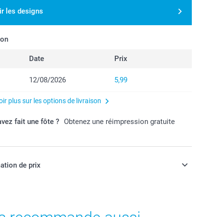
ir les designs
son
Date
Prix
12/08/2026
5,99
ir plus sur les options de livraison
vez fait une fôte ?
Obtenez une réimpression gratuite
ation de prix
ont en EURO (€), TVA incluse et hors frais de port.