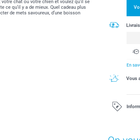
otre chat ou votre chien et voulez qu’il se
ite ce qu’il y a de mieux. Quel cadeau plus
Vo
lecter de mets savoureux, d’une boisson
Livrai
En savo
Vous a
Inform
Tous les prix s