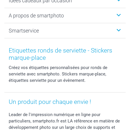
Idées cadeaux par occasion
Calendrier photo & Agenda photo
Livre photo
Noël
A propos de smartphoto
Tirage photo & agrandissement
Anniversaire
Photo sur toile, Poster & Pêle-mêle
Mariage
A propos de smartphoto
Smartservice
Faire-part & Cartes
Naissance & baptême
Plan du site
MyNameBook
Fin d'études
Conditions générales
Contact
Coques smartphone
Fête des Mères
Droit de rétraction
Aide
Etiquettes ronds de serviette - Stickers
Stickers & Etiquettes
Fête des Pères
Plaintes
smartbonus
marque-place
Cadres photo & accessoires déco
Communion
Vie privée
smartfriends
Créez vos étiquettes personnalisées pour ronds de
Dénicheur d'idées cadeau
Baptême
Gestion des cookies
Livraison
serviette avec smartphoto. Stickers marque-place,
Toussaint
Tarifs
Modes de paiement
étiquettes serviette pour un évènement.
Rentrée des classes
Partenariats & Influence
Grandes quantités
Saint-Valentin
Investisseurs
Statut de ma commande
Vacances
Un produit pour chaque envie !
Leader de l'impression numérique en ligne pour
particuliers, smartphoto.fr est LA référence en matière de
développement photo sur un large choix de supports et