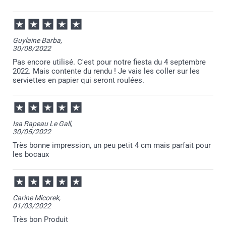
06/03/2026
14:00
Merci pour votre super commentaire Magali. Nous
Guylaine Barba,
sommes ravis que notre travail vous plaise.
30/08/2022
Toujours à votre écoute,
Laila@Smartphoto
Pas encore utilisé. C'est pour notre fiesta du 4 septembre
2022. Mais contente du rendu ! Je vais les coller sur les
serviettes en papier qui seront roulées.
Isa Rapeau Le Gall,
30/05/2022
Très bonne impression, un peu petit 4 cm mais parfait pour
les bocaux
Carine Micorek,
01/03/2022
Très bon Produit