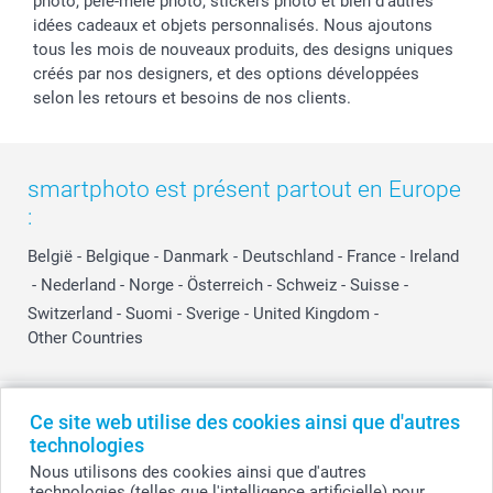
photo, pêle-mêle photo, stickers photo et bien d’autres
idées cadeaux et objets personnalisés. Nous ajoutons
tous les mois de nouveaux produits, des designs uniques
créés par nos designers, et des options développées
selon les retours et besoins de nos clients.
smartphoto est présent partout en Europe
:
België
-
Belgique
-
Danmark
-
Deutschland
-
France
-
Ireland
-
Nederland
-
Norge
-
Österreich
-
Schweiz
-
Suisse
-
Switzerland
-
Suomi
-
Sverige
-
United Kingdom
-
Other Countries
Tous les prix sont en EURO (€), TVA incluse et hors frais de port.
Ce site web utilise des cookies ainsi que d'autres
technologies
Nous utilisons des cookies ainsi que d'autres
technologies (telles que l'intelligence artificielle) pour