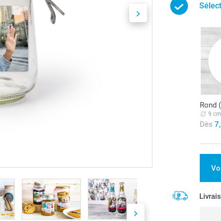
Sélec
Rond (
9 c
Dès
7
Vo
Livrai