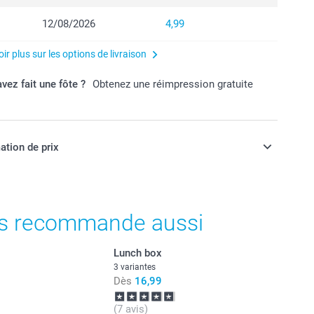
12/08/2026
4,99
ir plus sur les options de livraison
vez fait une fôte ?
Obtenez une réimpression gratuite
ation de prix
ont en EURO (€), TVA incluse et hors frais de port.
s recommande aussi
Lunch box
3 variantes
Dès
16,99
(7 avis)