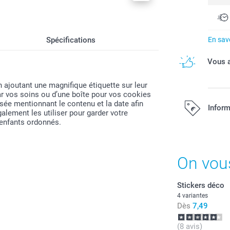
Spécifications
En savo
Vous a
n ajoutant une magnifique étiquette sur leur
ar vos soins ou d’une boîte pour vos cookies
isée mentionnant le contenu et la date afin
Inform
galement les utiliser pour garder votre
s enfants ordonnés.
Tous les prix s
On vou
Stickers déco
4 variantes
Dès
7,49
(8 avis)