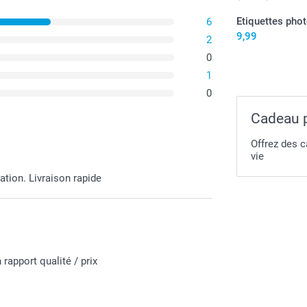
Etiquettes pho
6
9,99
2
0
1
0
Cadeau p
Offrez des 
vie
ation. Livraison rapide
rapport qualité / prix