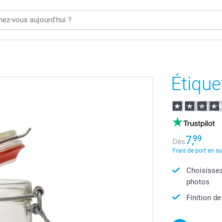
Étique
7,
99
Dès
Frais de port en s
Choisissez
photos
Finition de