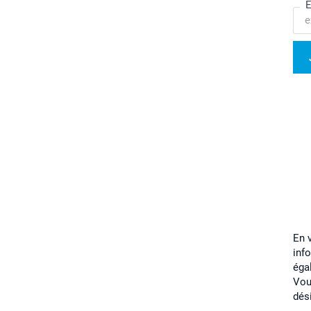
E
En 
inf
éga
Vou
dés