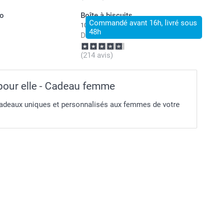
to
Boîte à biscuits
Commandé avant 16h, livré sous
10 variantes
48h
Dès
22,99
(214 avis)
our elle - Cadeau femme
cadeaux uniques et personnalisés aux femmes de votre