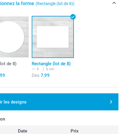
tionnez la forme
(Rectangle (lot de 8))
lot de 8)
Rectangle (lot de 8)
m
9
6 cm
,99
Dès
7,99
ir les designs
son
Date
Prix