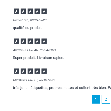
21/03/2025
09:38
Bonjour Sandy,
Caulier Yan,
08/01/2023
Je vous remercie pour votre commande et je suis rav
qualité du produit
Au plaisir de vous retrouver sur Smartphoto pour de 
Passez une belle journée.
Cordialement,
Florence@smartphoto
Andréa DELAVEAU,
06/04/2021
Super produit. Livraison rapide.
Christelle PONCET,
05/01/2021
très jolies étiquettes, propres, nettes et collent très bien. P
1
2