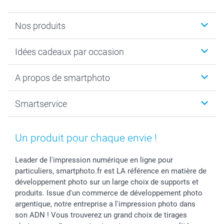
Nos produits
Cadeaux photo
Idées cadeaux par occasion
Calendrier photo & Agenda photo
Livre photo
Noël
A propos de smartphoto
Tirage photo & agrandissement
Anniversaire
Photo sur toile, Poster & Pêle-mêle
Mariage
A propos de smartphoto
Smartservice
Faire-part & Cartes
Naissance & baptême
Plan du site
MyNameBook
Fin d'études
Conditions générales
Contact
Coques smartphone
Fête des Mères
Droit de rétraction
Aide
Un produit pour chaque envie !
Stickers & Etiquettes
Fête des Pères
Plaintes
smartbonus
Cadres photo & accessoires déco
Communion
Vie privée
smartfriends
Leader de l'impression numérique en ligne pour
particuliers, smartphoto.fr est LA référence en matière de
Dénicheur d'idées cadeau
Baptême
Gestion des cookies
Livraison
développement photo sur un large choix de supports et
Toussaint
Tarifs
Modes de paiement
produits. Issue d'un commerce de développement photo
Rentrée des classes
Partenariats & Influence
Grandes quantités
argentique, notre entreprise a l'impression photo dans
Saint-Valentin
Investisseurs
Statut de ma commande
son ADN ! Vous trouverez un grand choix de tirages