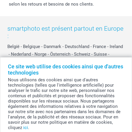
selon les retours et besoins de nos clients.
smartphoto est présent partout en Europe
:
België
-
Belgique
-
Danmark
-
Deutschland
-
France
-
Ireland
-
Nederland
-
Norge
-
Österreich
-
Schweiz
-
Suisse
-
Switzerland
-
Suomi
-
Sverige
-
United Kingdom
-
Ce site web utilise des cookies ainsi que d'autres
Other Countries
technologies
Nous utilisons des cookies ainsi que d'autres
technologies (telles que l'intelligence artificielle) pour
Tous les prix sont en EURO (€), TVA incluse et hors frais de port.
analyser le trafic sur notre site web, personnaliser nos
contenus et publicités et proposer des fonctionnalités
disponibles sur les réseaux sociaux. Nous partageons
également des informations relatives à votre navigation
sur notre site avec nos partenaires dans les domaines de
© smartphoto group. Tous droits réservés
smartphoto group SA.
l'analyse, de la publicité et des réseaux sociaux. Pour en
Siège social : Kwatrechtsteenweg 160, 9230 Wetteren, Belgique
savoir plus sur notre politique en matière de cookies,
Numéro de TVA BE 0405.706.755
cliquez
ici
.
Numéro d'entreprise 0405.706.755.
Coordonnées bancaires: IBAN BE71 2850 2711 5569 - BIC: GEBABEBB