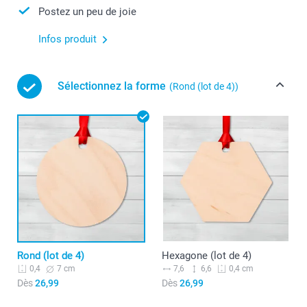
Postez un peu de joie
Infos produit
Sélectionnez la forme
(Rond (lot de 4))
Rond (lot de 4)
Hexagone (lot de 4)
7 cm
7,6
6,6
0,4
0,4 cm
Dès
26,99
Dès
26,99