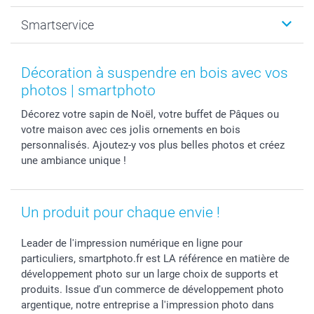
Photo sur toile, Poster & Pêle-mêle
Mariage
A propos de smartphoto
Smartservice
Faire-part & Cartes
Naissance & baptême
Plan du site
MyNameBook
Fin d'études
Conditions générales
Contact
Coques smartphone
Fête des Mères
Droit de rétraction
Aide
Décoration à suspendre en bois avec vos
Stickers & Etiquettes
Fête des Pères
Plaintes
smartbonus
photos | smartphoto
Cadres photo & accessoires déco
Communion
Vie privée
smartfriends
Décorez votre sapin de Noël, votre buffet de Pâques ou
Dénicheur d'idées cadeau
Baptême
Gestion des cookies
Livraison
votre maison avec ces jolis ornements en bois
Toussaint
Tarifs
Modes de paiement
personnalisés. Ajoutez-y vos plus belles photos et créez
Rentrée des classes
Partenariats & Influence
Grandes quantités
une ambiance unique !
Saint-Valentin
Investisseurs
Statut de ma commande
Vacances
Un produit pour chaque envie !
Leader de l'impression numérique en ligne pour
particuliers, smartphoto.fr est LA référence en matière de
développement photo sur un large choix de supports et
produits. Issue d'un commerce de développement photo
argentique, notre entreprise a l'impression photo dans