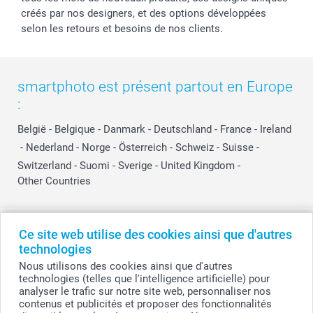
créés par nos designers, et des options développées
selon les retours et besoins de nos clients.
smartphoto est présent partout en Europe
:
België
-
Belgique
-
Danmark
-
Deutschland
-
France
-
Ireland
-
Nederland
-
Norge
-
Österreich
-
Schweiz
-
Suisse
-
Switzerland
-
Suomi
-
Sverige
-
United Kingdom
-
Other Countries
Tous les prix sont en EURO (€), TVA incluse et hors frais de port.
Ce site web utilise des cookies ainsi que d'autres
technologies
Nous utilisons des cookies ainsi que d'autres
technologies (telles que l'intelligence artificielle) pour
© smartphoto group. Tous droits réservés
analyser le trafic sur notre site web, personnaliser nos
smartphoto group SA.
Siège social : Kwatrechtsteenweg 160, 9230 Wetteren, Belgique
contenus et publicités et proposer des fonctionnalités
Numéro de TVA BE 0405.706.755