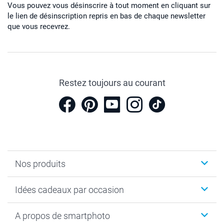
Vous pouvez vous désinscrire à tout moment en cliquant sur
le lien de désinscription repris en bas de chaque newsletter
que vous recevrez.
Restez toujours au courant
Nos produits
Cadeaux photo
Idées cadeaux par occasion
Calendrier photo & Agenda photo
Livre photo
Noël
A propos de smartphoto
Tirage photo & agrandissement
Anniversaire