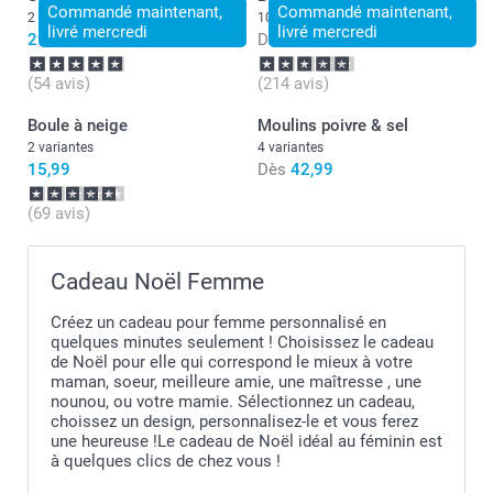
Commandé maintenant,
Commandé maintenant,
2 variantes
10 variantes
livré mercredi
livré mercredi
29,99
Dès
22,99
(54 avis)
(214 avis)
Boule à neige
Moulins poivre & sel
2 variantes
4 variantes
15,99
Dès
42,99
(69 avis)
Cadeau Noël Femme
Créez un cadeau pour femme personnalisé en
quelques minutes seulement ! Choisissez le cadeau
de Noël pour elle qui correspond le mieux à votre
maman, soeur, meilleure amie, une maîtresse , une
nounou, ou votre mamie. Sélectionnez un cadeau,
choissez un design, personnalisez-le et vous ferez
une heureuse !Le cadeau de Noël idéal au féminin est
à quelques clics de chez vous !