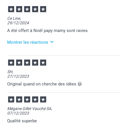
Ce Line,
29/12/2024
A été offert à Noël papy mamy sont ravies
Montrer les réactions
05/02/2025
12:28
Merci pour votre commande Céline et je suis ravie
SH,
que votre cadeau ait fait sensation auprès de vos
27/12/2023
grands-parents!
Passez une bonne journée.
Original quand on cherche des idées 😃
Cordialement,
Florence@smartphoto
Mégane Gillet Vauché SA,
07/12/2023
Qualité superbe