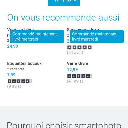
Voir plus
On vous recommande aussi
Verres à bière
Sous-verres luxe
Commandé maintenant,
Commandé maintenant,
personnalisés
2 variantes
livré mercredi
livré mercredi
2 variantes
29,99
24,99
(54 avis)
Étiquettes bocaux
Verre Givré
2 variantes
12,99
7,99
(41 avis)
(9 avis)
Pourquoi choisir
smartphoto