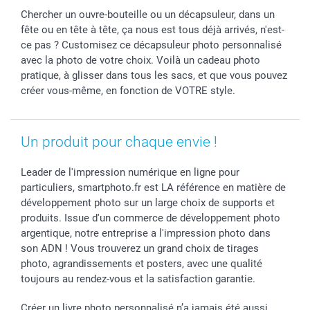
Stickers & Etiquettes
Fête des Pères
Plaintes
smartbonus
Chercher un ouvre-bouteille ou un décapsuleur, dans un
Cadres photo & accessoires déco
Communion
Vie privée
smartfriends
fête ou en tête à tête, ça nous est tous déjà arrivés, n'est-
Dénicheur d'idées cadeau
Baptême
Gestion des cookies
Livraison
ce pas ? Customisez ce décapsuleur photo personnalisé
Toussaint
Tarifs
Modes de paiement
avec la photo de votre choix. Voilà un cadeau photo
Rentrée des classes
Partenariats & Influence
Grandes quantités
pratique, à glisser dans tous les sacs, et que vous pouvez
créer vous-même, en fonction de VOTRE style.
Saint-Valentin
Investisseurs
Statut de ma commande
Vacances
Un produit pour chaque envie !
Leader de l'impression numérique en ligne pour
particuliers, smartphoto.fr est LA référence en matière de
développement photo sur un large choix de supports et
produits. Issue d'un commerce de développement photo
argentique, notre entreprise a l'impression photo dans
son ADN ! Vous trouverez un grand choix de tirages
photo, agrandissements et posters, avec une qualité
toujours au rendez-vous et la satisfaction garantie.
Créer un livre photo personnalisé n’a jamais été aussi