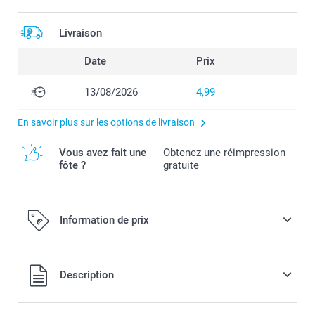
Livraison
Date
Prix
13/08/2026
4,99
En savoir plus sur les options de livraison
Vous avez fait une
Obtenez une réimpression
fôte ?
gratuite
Information de prix
Tous les prix sont en EURO (€), TVA incluse et hors frais de
Description
port.