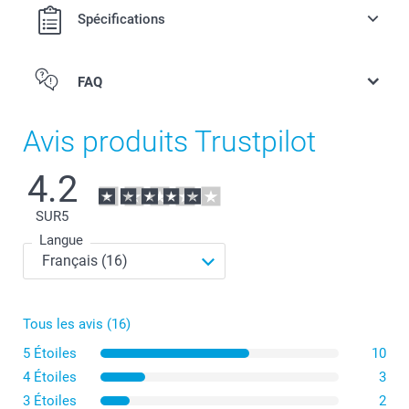
Spécifications
FAQ
Décapsuleur en bois
Avis produits Trustpilot
4.2
SUR
5
Langue
Tous les avis (16)
5 Étoiles
Décapsuleur en acier
10
4 Étoiles
3
3 Étoiles
2