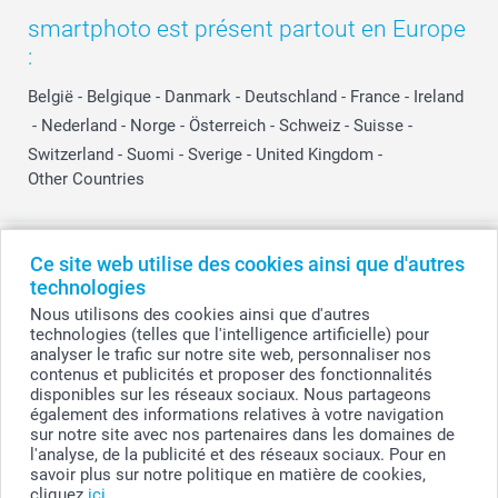
smartphoto est présent partout en Europe
:
België
-
Belgique
-
Danmark
-
Deutschland
-
France
-
Ireland
-
Nederland
-
Norge
-
Österreich
-
Schweiz
-
Suisse
-
Switzerland
-
Suomi
-
Sverige
-
United Kingdom
-
Other Countries
Tous les prix sont en EURO (€), TVA incluse et hors frais de port.
Ce site web utilise des cookies ainsi que d'autres
technologies
Nous utilisons des cookies ainsi que d'autres
technologies (telles que l'intelligence artificielle) pour
© smartphoto group. Tous droits réservés
analyser le trafic sur notre site web, personnaliser nos
smartphoto group SA.
Siège social : Kwatrechtsteenweg 160, 9230 Wetteren, Belgique
contenus et publicités et proposer des fonctionnalités
Numéro de TVA BE 0405.706.755
disponibles sur les réseaux sociaux. Nous partageons
Numéro d'entreprise 0405.706.755.
également des informations relatives à votre navigation
Coordonnées bancaires: IBAN BE71 2850 2711 5569 - BIC: GEBABEBB
sur notre site avec nos partenaires dans les domaines de
l'analyse, de la publicité et des réseaux sociaux. Pour en
savoir plus sur notre politique en matière de cookies,
cliquez
ici
.