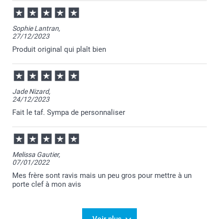
03/07/2024
13:39
Bonjour Nelly,
Sophie Lantran,
27/12/2023
Nous vous remercions pour cette évaluation
positive :-)
Produit original qui plaît bien
Au plaisir de vous servir à nouveau,
Cordialement,
Julie@Smartphoto
Jade Nizard,
24/12/2023
Fait le taf. Sympa de personnaliser
Melissa Gautier,
07/01/2022
Mes frère sont ravis mais un peu gros pour mettre à un
porte clef à mon avis