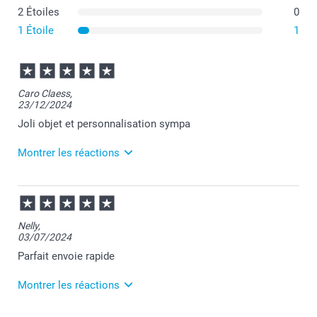
2 Étoiles
0
1 Étoile
1
Caro Claess,
23/12/2024
Joli objet et personnalisation sympa
Montrer les réactions
04/02/2025
12:04
Merci Caroline pour vos chouettes retours sur vos
Nelly,
articles!
03/07/2024
C'est un réel plaisir d'apprendre votre satisfaction.
Passez une bonne journée.
Parfait envoie rapide
Cordialement,
Florence@smartphoto
Montrer les réactions