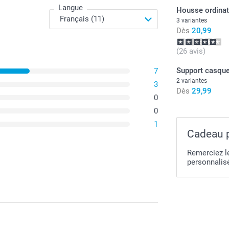
] Utilisation
Langue
Housse ordinat
Garde votre 
3 variantes
Parfait pour
Dès
20,99
(26 avis)
Support casque
7
2 variantes
3
Dès
29,99
0
0
1
Cadeau p
La coque
Remerciez l
(TPU), qu
personnalisé
graisse e
Les coqu
partir d'
solide t
La coque
synthétiq