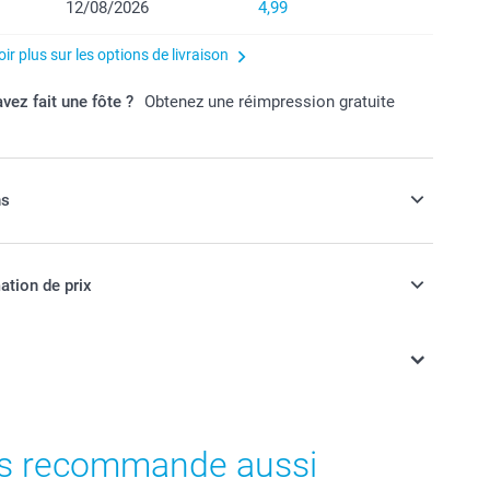
12/08/2026
4,99
ir plus sur les options de livraison
vez fait une fôte ?
Obtenez une réimpression gratuite
ns
votre coque avec un cordon de téléphone
ation de prix
ont en EURO (€), TVA incluse et hors frais de port.
t prix des options
s recommande aussi
croisé, réglable en longueur