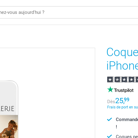
Coque
iPhon
25,
99
Dès
Frais de port en s
Commandé a
!
Coques per