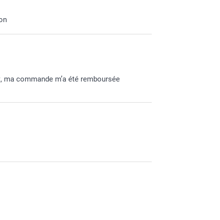
La coque
robuste 
ion
format c
art, ma commande m’a été remboursée