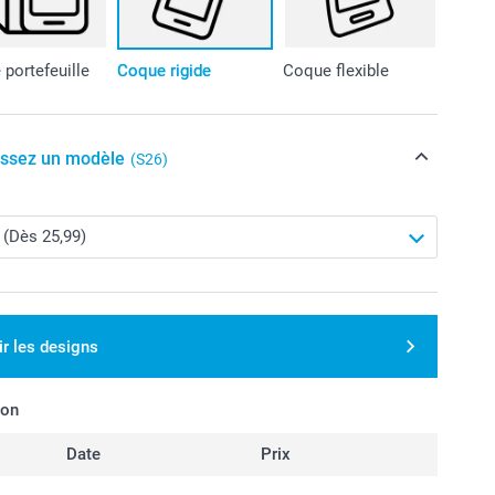
portefeuille
Coque rigide
Coque flexible
issez un modèle
(S26)
ir les designs
son
Date
Prix