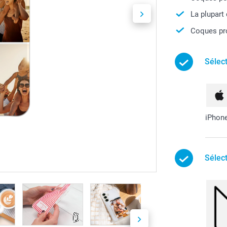
La plupart
Coques pro
Sélec
iPhon
Sélec