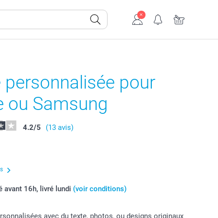
 personnalisée pour
e ou Samsung
4.2
/
5
(13 avis)
us
vant 16h, livré lundi
(voir conditions)
sonnalisées avec du texte, photos, ou designs originaux