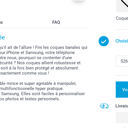
Coque 
ns
FAQ
ée
Chois
l ait de l'allure ! Fini les coques banales qui
our iPhone et Samsung, votre téléphone
entre nous, pourquoi se contenter d'une
sécurité ? Nos coques allient robustesse et
oit à la fois bien protégé et absolument
– exactement comme vous !
ble mince et super agréable à manipuler,
 multifonctionnelle hyper pratique.
Vo
Samsung. Elles sont faciles à personnaliser
os photos et textes personnels.
Livrai