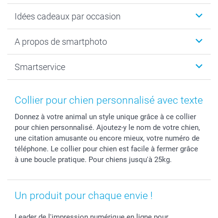
Cadeaux photo
Idées cadeaux par occasion
Calendrier photo & Agenda photo
Livre photo
Noël
A propos de smartphoto
Tirage photo & agrandissement
Anniversaire
Photo sur toile, Poster & Pêle-mêle
Mariage
A propos de smartphoto
Smartservice
Faire-part & Cartes
Naissance & baptême
Plan du site
MyNameBook
Fin d'études
Conditions générales
Contact
Coques smartphone
Fête des Mères
Droit de rétraction
Aide
Collier pour chien personnalisé avec texte
Stickers & Etiquettes
Fête des Pères
Plaintes
smartbonus
Donnez à votre animal un style unique grâce à ce collier
Cadres photo & accessoires déco
Communion
Vie privée
smartfriends
pour chien personnalisé. Ajoutez-y le nom de votre chien,
Dénicheur d'idées cadeau
Baptême
Gestion des cookies
Livraison
une citation amusante ou encore mieux, votre numéro de
Toussaint
Tarifs
Modes de paiement
téléphone. Le collier pour chien est facile à fermer grâce
Rentrée des classes
Partenariats & Influence
Grandes quantités
à une boucle pratique. Pour chiens jusqu'à 25kg.
Saint-Valentin
Investisseurs
Statut de ma commande
Vacances
Un produit pour chaque envie !
Leader de l'impression numérique en ligne pour