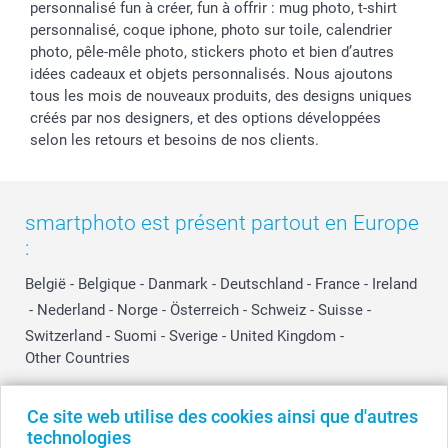
personnalisé fun à créer, fun à offrir : mug photo, t-shirt
personnalisé, coque iphone, photo sur toile, calendrier
photo, pêle-mêle photo, stickers photo et bien d’autres
idées cadeaux et objets personnalisés. Nous ajoutons
tous les mois de nouveaux produits, des designs uniques
créés par nos designers, et des options développées
selon les retours et besoins de nos clients.
smartphoto est présent partout en Europe
:
België
-
Belgique
-
Danmark
-
Deutschland
-
France
-
Ireland
-
Nederland
-
Norge
-
Österreich
-
Schweiz
-
Suisse
-
Switzerland
-
Suomi
-
Sverige
-
United Kingdom
-
Other Countries
Ce site web utilise des cookies ainsi que d'autres
Tous les prix sont en EURO (€), TVA incluse et hors frais de port.
technologies