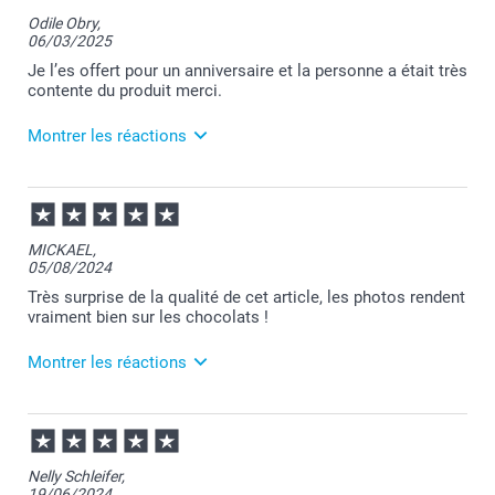
Odile Obry,
06/03/2025
Je l’es offert pour un anniversaire et la personne a était très
contente du produit merci.
Montrer les réactions
06/03/2025
12:07
Bonjour Odile,
MICKAEL,
05/08/2024
Je vous remercie pour votre commande et c'est un
plaisir d'apprendre votre satisfaction.
Très surprise de la qualité de cet article, les photos rendent
Je vous souhaite une excellente journée.
vraiment bien sur les chocolats !
Cordialement,
Florence@smartphoto
Montrer les réactions
21/08/2024
13:54
Merci pour votre avis Mickael !
Nelly Schleifer,
19/06/2024