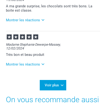
Nous sommes ravis de savoir que ça vous ait autant
plu.
A ma grande surprise, les chocolats sont très bons. La
boite est classe.
En espérant vous revoir bientôt !
Montrer les réactions
Cordialement,
Julie@Smartphoto
19/06/2024
11:33
Un grand merci Nelly pour votre retour positif , c'est
Madame Stephanie Dewerpe-Massey,
une joie de vous lire !
12/02/2024
Chaleureusement,
Très bon et beau produit
Julie@Smartphoto
Montrer les réactions
14/02/2024
15:05
Merci Stéphanie :-)
Voir plus
Je suis ravie de savoir que votre produit vous
On vous recommande aussi
apporte satisfaction :-)