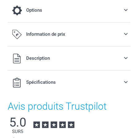
Options
Gardez-le au frais s'il voyage au chaud
Information de prix
Offert
Tous les prix sont en EURO (€), TVA incluse et hors frais de
Description
port.
Spécifications
Avis produits Trustpilot
5.0
SUR
5