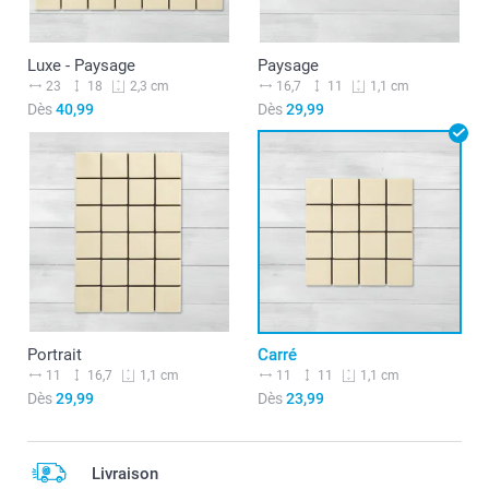
Luxe - Paysage
Paysage
23
18
16,7
11
2,3 cm
1,1 cm
Dès
40,99
Dès
29,99
Portrait
Carré
11
16,7
11
11
1,1 cm
1,1 cm
Dès
29,99
Dès
23,99
Livraison