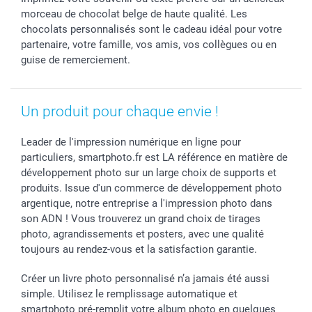
Toussaint
Tarifs
Modes de paiement
morceau de chocolat belge de haute qualité. Les
Rentrée des classes
Partenariats & Influence
Grandes quantités
chocolats personnalisés sont le cadeau idéal pour votre
Saint-Valentin
Investisseurs
Statut de ma commande
partenaire, votre famille, vos amis, vos collègues ou en
guise de remerciement.
Vacances
Un produit pour chaque envie !
Leader de l'impression numérique en ligne pour
particuliers, smartphoto.fr est LA référence en matière de
développement photo sur un large choix de supports et
produits. Issue d'un commerce de développement photo
argentique, notre entreprise a l'impression photo dans
son ADN ! Vous trouverez un grand choix de tirages
photo, agrandissements et posters, avec une qualité
toujours au rendez-vous et la satisfaction garantie.
Créer un livre photo personnalisé n’a jamais été aussi
simple. Utilisez le remplissage automatique et
smartphoto pré-remplit votre album photo en quelques