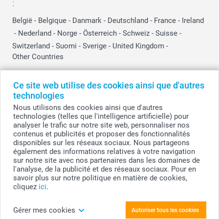
:
België
-
Belgique
-
Danmark
-
Deutschland
-
France
-
Ireland
-
Nederland
-
Norge
-
Österreich
-
Schweiz
-
Suisse
-
Switzerland
-
Suomi
-
Sverige
-
United Kingdom
-
Other Countries
Ce site web utilise des cookies ainsi que d'autres
Tous les prix sont en EURO (€), TVA incluse et hors frais de port.
technologies
Nous utilisons des cookies ainsi que d'autres
technologies (telles que l'intelligence artificielle) pour
analyser le trafic sur notre site web, personnaliser nos
© smartphoto group. Tous droits réservés
contenus et publicités et proposer des fonctionnalités
smartphoto group SA.
Siège social : Kwatrechtsteenweg 160, 9230 Wetteren, Belgique
disponibles sur les réseaux sociaux. Nous partageons
Numéro de TVA BE 0405.706.755
également des informations relatives à votre navigation
Numéro d'entreprise 0405.706.755.
sur notre site avec nos partenaires dans les domaines de
Coordonnées bancaires: IBAN BE71 2850 2711 5569 - BIC: GEBABEBB
l'analyse, de la publicité et des réseaux sociaux. Pour en
savoir plus sur notre politique en matière de cookies,
cliquez
ici
.
Personnalisez votre Chocolat carré 16 pièces
Gérer mes cookies
Autoriser tous les cookies