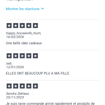
Montrer les réactions
07/07/2026
12:09
Merci pour tous vos retours positifs sur votre
happy_housewife_mum,
commande Roselyne, c'est un réel plaisir pour nous
16/03/2026
d'apprendre votre satisfaction.
Passez une agréable journée.
Une belle idée cadeaux
Cordialement,
Florence@smartphoto
sab,
12/01/2026
ELLES ONT BEAUCOUP PLU A MA FILLE
Sandra Zelmeur,
25/11/2025
Je suis ravie commande arrivé rapidement et produits de