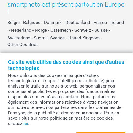
smartphoto est présent partout en Europe
:
België
-
Belgique
-
Danmark
-
Deutschland
-
France
-
Ireland
-
Nederland
-
Norge
-
Österreich
-
Schweiz
-
Suisse
-
Switzerland
-
Suomi
-
Sverige
-
United Kingdom
-
Other Countries
Ce site web utilise des cookies ainsi que d'autres
Tous les prix sont en EURO (€), TVA incluse et hors frais de port.
technologies
Nous utilisons des cookies ainsi que d'autres
technologies (telles que l'intelligence artificielle) pour
analyser le trafic sur notre site web, personnaliser nos
© smartphoto group. Tous droits réservés
contenus et publicités et proposer des fonctionnalités
smartphoto group SA.
Siège social : Kwatrechtsteenweg 160, 9230 Wetteren, Belgique
disponibles sur les réseaux sociaux. Nous partageons
Numéro de TVA BE 0405.706.755
également des informations relatives à votre navigation
Numéro d'entreprise 0405.706.755.
sur notre site avec nos partenaires dans les domaines de
Coordonnées bancaires: IBAN BE71 2850 2711 5569 - BIC: GEBABEBB
l'analyse, de la publicité et des réseaux sociaux. Pour en
savoir plus sur notre politique en matière de cookies,
cliquez
ici
.