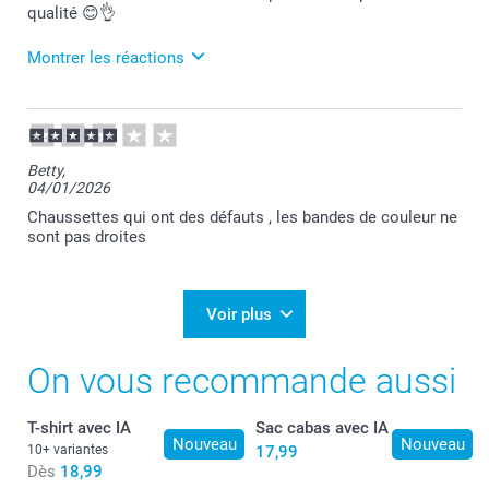
qualité 😊👌
Montrer les réactions
26/11/2025
07:54
Bonjour Sandra,
Betty,
04/01/2026
Je vous remercie pour votre commande et c'est un
plaisir d'apprendre que vous appréciez vos produits
Chaussettes qui ont des défauts , les bandes de couleur ne
commandés.
sont pas droites
Je vous souhaite une belle journée.
Cordialement,
Florence@smartphoto
Voir plus
On vous recommande aussi
T-shirt avec IA
Sac cabas avec IA
Nouveau
Nouveau
10+ variantes
17,99
Dès
18,99