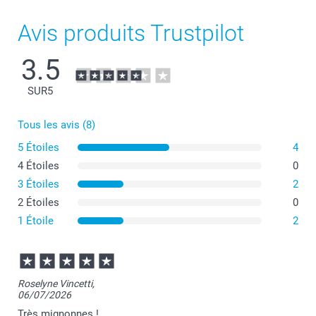
Avis produits Trustpilot
3.5
SUR
5
Tous les avis (8)
5 Étoiles
4
4 Étoiles
0
3 Étoiles
2
2 Étoiles
0
1 Étoile
2
Laver à l'envers à basse température, cycle délicat.
Nous recommandons un lavage à 30 degrés Celsius.
Utilisez un détergent doux, évitez l'eau de Javel et
l'assouplissant.
Sécher à l'air libre ou dans un sèche-linge à basse
Roselyne Vincetti,
température.
06/07/2026
Très mignonnes !