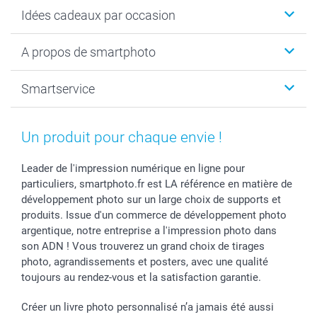
Cadeaux photo
Idées cadeaux par occasion
Calendrier photo & Agenda photo
Livre photo
Noël
A propos de smartphoto
Tirage photo & agrandissement
Anniversaire
Photo sur toile, Poster & Pêle-mêle
Mariage
A propos de smartphoto
Smartservice
Faire-part & Cartes
Naissance & baptême
Plan du site
MyNameBook
Fin d'études
Conditions générales
Contact
Coques smartphone
Fête des Mères
Droit de rétraction
Aide
Un produit pour chaque envie !
Stickers & Etiquettes
Fête des Pères
Plaintes
smartbonus
Cadres photo & accessoires déco
Communion
Vie privée
smartfriends
Leader de l'impression numérique en ligne pour
particuliers, smartphoto.fr est LA référence en matière de
Dénicheur d'idées cadeau
Baptême
Gestion des cookies
Livraison
développement photo sur un large choix de supports et
Toussaint
Tarifs
Modes de paiement
produits. Issue d'un commerce de développement photo
Rentrée des classes
Partenariats & Influence
Grandes quantités
argentique, notre entreprise a l'impression photo dans
Saint-Valentin
Investisseurs
Statut de ma commande
son ADN ! Vous trouverez un grand choix de tirages
Vacances
photo, agrandissements et posters, avec une qualité
toujours au rendez-vous et la satisfaction garantie.
Créer un livre photo personnalisé n’a jamais été aussi