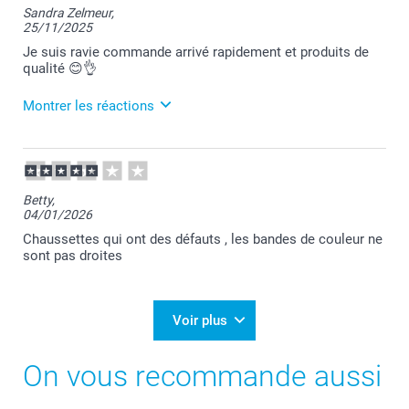
Sandra Zelmeur,
25/11/2025
Je suis ravie commande arrivé rapidement et produits de
qualité 😊👌
Montrer les réactions
26/11/2025
07:54
Bonjour Sandra,
Betty,
04/01/2026
Je vous remercie pour votre commande et c'est un
plaisir d'apprendre que vous appréciez vos produits
Chaussettes qui ont des défauts , les bandes de couleur ne
commandés.
sont pas droites
Je vous souhaite une belle journée.
Cordialement,
Florence@smartphoto
Voir plus
On vous recommande aussi