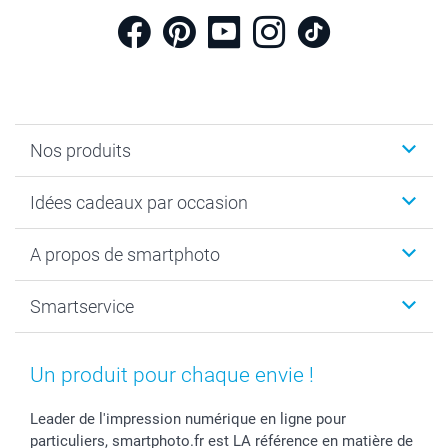
Nos produits
Cadeaux photo
Idées cadeaux par occasion
Calendrier photo & Agenda photo
Livre photo
Noël
A propos de smartphoto
Tirage photo & agrandissement
Anniversaire
Photo sur toile, Poster & Pêle-mêle
Mariage
A propos de smartphoto
Smartservice
Faire-part & Cartes
Naissance & baptême
Plan du site
MyNameBook
Fin d'études
Conditions générales
Contact
Coques smartphone
Fête des Mères
Droit de rétraction
Aide
Un produit pour chaque envie !
Stickers & Etiquettes
Fête des Pères
Plaintes
smartbonus
Cadres photo & accessoires déco
Communion
Vie privée
smartfriends
Leader de l'impression numérique en ligne pour
particuliers, smartphoto.fr est LA référence en matière de
Dénicheur d'idées cadeau
Baptême
Gestion des cookies
Livraison