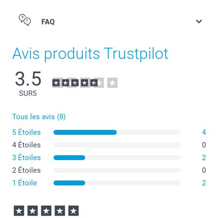
FAQ
Avis produits Trustpilot
3.5
SUR
5
Tous les avis (8)
5 Étoiles
4
4 Étoiles
0
3 Étoiles
2
2 Étoiles
0
1 Étoile
2
Laver à l'envers à basse température, cycle délicat.
Nous recommandons un lavage à 30 degrés Celsius.
Utilisez un détergent doux, évitez l'eau de Javel et
l'assouplissant.