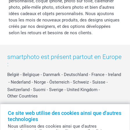
personnalisé, coque iphone, photo sur toile, calendrier
photo, pêle-mêle photo, stickers photo et bien d’autres
idées cadeaux et objets personnalisés. Nous ajoutons
tous les mois de nouveaux produits, des designs uniques
créés par nos designers, et des options développées
selon les retours et besoins de nos clients.
smartphoto est présent partout en Europe
:
België
-
Belgique
-
Danmark
-
Deutschland
-
France
-
Ireland
-
Nederland
-
Norge
-
Österreich
-
Schweiz
-
Suisse
-
Switzerland
-
Suomi
-
Sverige
-
United Kingdom
-
Other Countries
Ce site web utilise des cookies ainsi que d'autres
Tous les prix sont en EURO (€), TVA incluse et hors frais de port.
technologies
Nous utilisons des cookies ainsi que d'autres