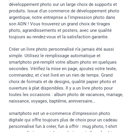
développement photo sur un large choix de supports et
Toussaint
Tarifs
Modes de paiement
produits. Issue d'un commerce de développement photo
Rentrée des classes
Partenariats & Influence
Grandes quantités
argentique, notre entreprise a l'impression photo dans
Saint-Valentin
Investisseurs
Statut de ma commande
son ADN ! Vous trouverez un grand choix de tirages
Vacances
photo, agrandissements et posters, avec une qualité
toujours au rendez-vous et la satisfaction garantie.
Créer un livre photo personnalisé n’a jamais été aussi
simple. Utilisez le remplissage automatique et
smartphoto pré-remplit votre album photo en quelques
secondes. Vérifiez la mise en page, ajoutez votre texte,
commandez, et c'est livré en un rien de temps. Grand
choix de formats et de designs, qualité papier photo et
ouverture à plat disponibles. Il y a un livre photo pour
toutes les occasions : album photo de vacances, mariage,
naissance, voyages, baptême, anniversaire…
smartphoto est un e-commerce d'impression photo
digitale qui offre toujours plus de choix pour un cadeau
personnalisé fun à créer, fun à offrir : mug photo, t-shirt