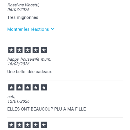
Sécher à l'air libre ou dans un sèche-linge à basse
Roselyne Vincetti,
température.
06/07/2026
Très mignonnes !
Montrer les réactions
07/07/2026
12:09
Merci pour tous vos retours positifs sur votre
happy_housewife_mum,
commande Roselyne, c'est un réel plaisir pour nous
16/03/2026
d'apprendre votre satisfaction.
Passez une agréable journée.
Une belle idée cadeaux
Cordialement,
Florence@smartphoto
sab,
12/01/2026
ELLES ONT BEAUCOUP PLU A MA FILLE