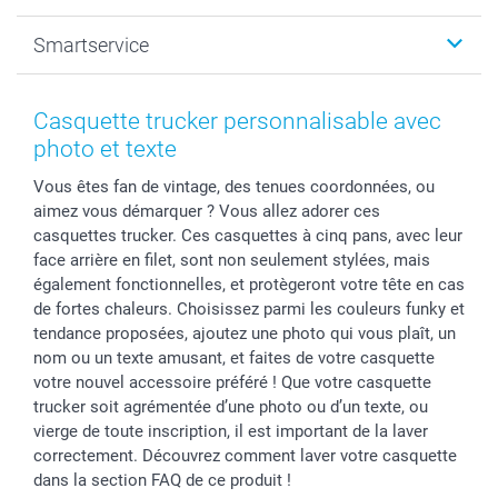
Photo sur toile, Poster & Pêle-mêle
Mariage
A propos de smartphoto
Smartservice
Faire-part & Cartes
Naissance & baptême
Plan du site
MyNameBook
Fin d'études
Conditions générales
Contact
Coques smartphone
Fête des Mères
Droit de rétraction
Aide
Casquette trucker personnalisable avec
Stickers & Etiquettes
Fête des Pères
Plaintes
smartbonus
photo et texte
Cadres photo & accessoires déco
Communion
Vie privée
smartfriends
Vous êtes fan de vintage, des tenues coordonnées, ou
Dénicheur d'idées cadeau
Baptême
Gestion des cookies
Livraison
aimez vous démarquer ? Vous allez adorer ces
Toussaint
Tarifs
Modes de paiement
casquettes trucker. Ces casquettes à cinq pans, avec leur
Rentrée des classes
Partenariats & Influence
Grandes quantités
face arrière en filet, sont non seulement stylées, mais
Saint-Valentin
Investisseurs
Statut de ma commande
également fonctionnelles, et protègeront votre tête en cas
de fortes chaleurs. Choisissez parmi les couleurs funky et
Vacances
tendance proposées, ajoutez une photo qui vous plaît, un
nom ou un texte amusant, et faites de votre casquette
votre nouvel accessoire préféré ! Que votre casquette
trucker soit agrémentée d’une photo ou d’un texte, ou
vierge de toute inscription, il est important de la laver
correctement. Découvrez comment laver votre casquette
dans la section FAQ de ce produit !