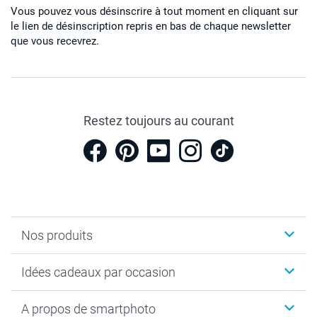
Vous pouvez vous désinscrire à tout moment en cliquant sur
le lien de désinscription repris en bas de chaque newsletter
que vous recevrez.
Restez toujours au courant
Nos produits
Cadeaux photo
Idées cadeaux par occasion
Calendrier photo & Agenda photo
Livre photo
Noël
A propos de smartphoto
Tirage photo & agrandissement
Anniversaire