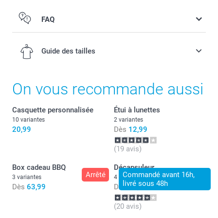
FAQ
Guide des tailles
On vous recommande aussi
XS-S
Casquette personnalisée
Étui à lunettes
10 variantes
2 variantes
52-54 cm
20,99
Dès
12,99
S-M
Lavage :
(19 avis)
Sèche-linge :
54-56 cm
Box cadeau BBQ
Décapsuleur
Repassage :
Arrêté
Commandé avant 16h,
3 variantes
4 variantes
Eau de Javel :
livré sous 48h
M-L
Dès
63,99
Dès
14,99
56-58 cm
(20 avis)