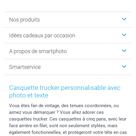
Nos produits
Cadeaux photo
Idées cadeaux par occasion
Calendrier photo & Agenda photo
Livre photo
Noël
A propos de smartphoto
Tirage photo & agrandissement
Anniversaire
Photo sur toile, Poster & Pêle-mêle
Mariage
A propos de smartphoto
Smartservice
Faire-part & Cartes
Naissance & baptême
Plan du site
MyNameBook
Fin d'études
Conditions générales
Contact
Coques smartphone
Fête des Mères
Droit de rétraction
Aide
Casquette trucker personnalisable avec
Stickers & Etiquettes
Fête des Pères
Plaintes
smartbonus
photo et texte
Cadres photo & accessoires déco
Communion
Vie privée
smartfriends
Vous êtes fan de vintage, des tenues coordonnées, ou
Dénicheur d'idées cadeau
Baptême
Gestion des cookies
Livraison
aimez vous démarquer ? Vous allez adorer ces
Toussaint
Tarifs
Modes de paiement
casquettes trucker. Ces casquettes à cinq pans, avec leur
Rentrée des classes
Partenariats & Influence
Grandes quantités
face arrière en filet, sont non seulement stylées, mais
Saint-Valentin
Investisseurs
Statut de ma commande
également fonctionnelles, et protègeront votre tête en cas