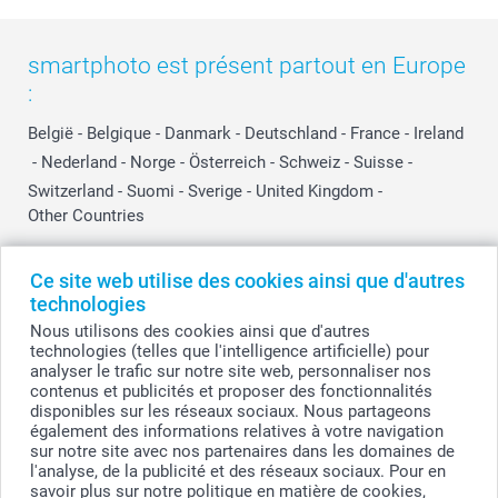
smartphoto est présent partout en Europe
:
België
-
Belgique
-
Danmark
-
Deutschland
-
France
-
Ireland
-
Nederland
-
Norge
-
Österreich
-
Schweiz
-
Suisse
-
Switzerland
-
Suomi
-
Sverige
-
United Kingdom
-
Other Countries
Ce site web utilise des cookies ainsi que d'autres
Tous les prix sont en EURO (€), TVA incluse et hors frais de port.
technologies
Nous utilisons des cookies ainsi que d'autres
technologies (telles que l'intelligence artificielle) pour
analyser le trafic sur notre site web, personnaliser nos
© smartphoto group. Tous droits réservés
contenus et publicités et proposer des fonctionnalités
smartphoto group SA.
Siège social : Kwatrechtsteenweg 160, 9230 Wetteren, Belgique
disponibles sur les réseaux sociaux. Nous partageons
Numéro de TVA BE 0405.706.755
également des informations relatives à votre navigation
Numéro d'entreprise 0405.706.755.
sur notre site avec nos partenaires dans les domaines de
Coordonnées bancaires: IBAN BE71 2850 2711 5569 - BIC: GEBABEBB
l'analyse, de la publicité et des réseaux sociaux. Pour en
savoir plus sur notre politique en matière de cookies,