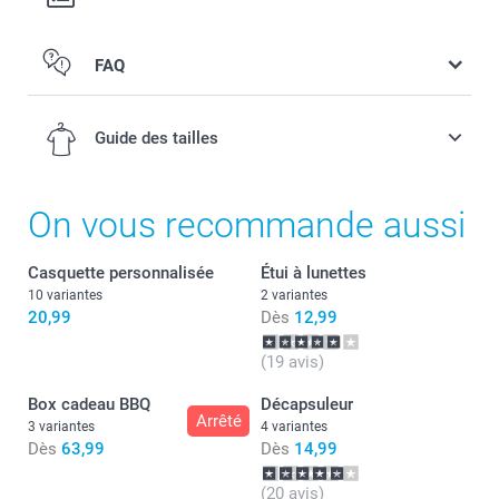
FAQ
Guide des tailles
On vous recommande aussi
XS-S
Casquette personnalisée
Étui à lunettes
10 variantes
2 variantes
52-54 cm
20,99
Dès
12,99
S-M
Lavage :
(19 avis)
Sèche-linge :
54-56 cm
Box cadeau BBQ
Décapsuleur
Repassage :
Arrêté
3 variantes
4 variantes
Eau de Javel :
M-L
Dès
63,99
Dès
14,99
56-58 cm
(20 avis)