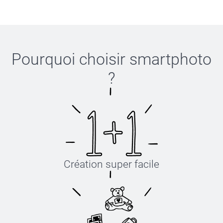
8-12 ans
53-55 cm
Pourquoi choisir
smartphoto
?
XS-S
52-54 cm
Lavage :
Sèche-linge :
S-M
Repassage :
Eau de Javel :
54-56 cm
M-L
Création super facile
56-58 cm
L-XL
58-60 cm