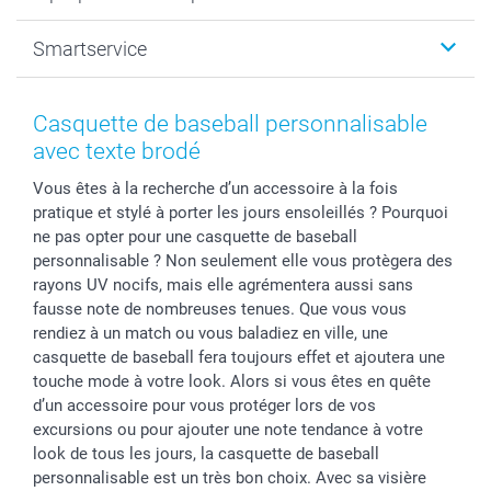
Tirage photo & agrandissement
Anniversaire
Photo sur toile, Poster & Pêle-mêle
Mariage
A propos de smartphoto
Smartservice
Faire-part & Cartes
Naissance & baptême
Plan du site
MyNameBook
Fin d'études
Conditions générales
Contact
Coques smartphone
Fête des Mères
Droit de rétraction
Aide
Casquette de baseball personnalisable
Stickers & Etiquettes
Fête des Pères
Plaintes
smartbonus
avec texte brodé
Cadres photo & accessoires déco
Communion
Vie privée
smartfriends
Vous êtes à la recherche d’un accessoire à la fois
Dénicheur d'idées cadeau
Baptême
Gestion des cookies
Livraison
pratique et stylé à porter les jours ensoleillés ? Pourquoi
Toussaint
Tarifs
Modes de paiement
ne pas opter pour une casquette de baseball
Rentrée des classes
Partenariats & Influence
Grandes quantités
personnalisable ? Non seulement elle vous protègera des
Saint-Valentin
Investisseurs
Statut de ma commande
rayons UV nocifs, mais elle agrémentera aussi sans
fausse note de nombreuses tenues. Que vous vous
Vacances
rendiez à un match ou vous baladiez en ville, une
casquette de baseball fera toujours effet et ajoutera une
touche mode à votre look. Alors si vous êtes en quête
d’un accessoire pour vous protéger lors de vos
excursions ou pour ajouter une note tendance à votre
look de tous les jours, la casquette de baseball
personnalisable est un très bon choix. Avec sa visière