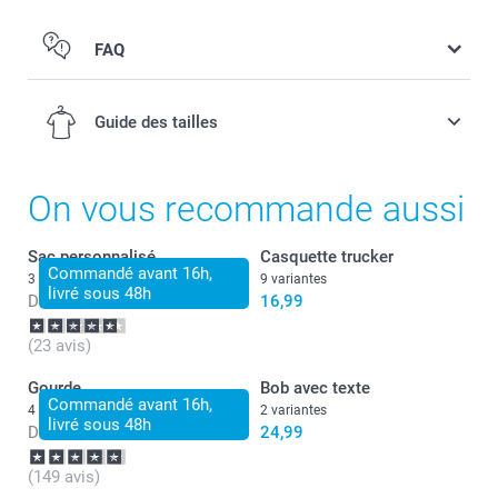
FAQ
Guide des tailles
On vous recommande aussi
2-4 ans
Sac personnalisé
Casquette trucker
Commandé avant 16h,
3 variantes
9 variantes
livré sous 48h
50-51 cm
Dès
16,99
16,99
4-6 ans
(23 avis)
51-52 cm
Gourde
Bob avec texte
Commandé avant 16h,
4 variantes
2 variantes
livré sous 48h
6-8 ans
Dès
24,99
24,99
52-53 cm
(149 avis)