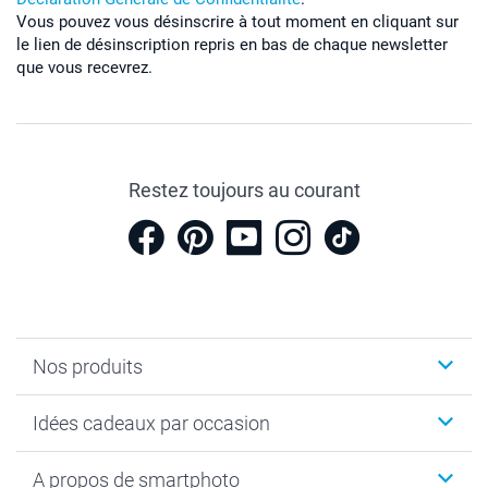
Vous pouvez vous désinscrire à tout moment en cliquant sur
le lien de désinscription repris en bas de chaque newsletter
que vous recevrez.
Restez toujours au courant
Nos produits
Cadeaux photo
Idées cadeaux par occasion
Calendrier photo & Agenda photo
Livre photo
Noël
A propos de smartphoto