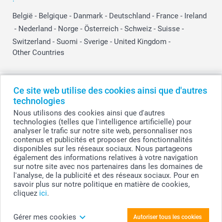
België
-
Belgique
-
Danmark
-
Deutschland
-
France
-
Ireland
-
Nederland
-
Norge
-
Österreich
-
Schweiz
-
Suisse
-
Switzerland
-
Suomi
-
Sverige
-
United Kingdom
-
Other Countries
Tous les prix sont en EURO (€), TVA incluse et hors frais de port.
Ce site web utilise des cookies ainsi que d'autres
technologies
Nous utilisons des cookies ainsi que d'autres
technologies (telles que l'intelligence artificielle) pour
© smartphoto group. Tous droits réservés
analyser le trafic sur notre site web, personnaliser nos
smartphoto group SA.
Siège social : Kwatrechtsteenweg 160, 9230 Wetteren, Belgique
contenus et publicités et proposer des fonctionnalités
Numéro de TVA BE 0405.706.755
disponibles sur les réseaux sociaux. Nous partageons
Numéro d'entreprise 0405.706.755.
également des informations relatives à votre navigation
Coordonnées bancaires: IBAN BE71 2850 2711 5569 - BIC: GEBABEBB
sur notre site avec nos partenaires dans les domaines de
l'analyse, de la publicité et des réseaux sociaux. Pour en
savoir plus sur notre politique en matière de cookies,
cliquez
ici
.
Personnalisez votre Casquette de baseball pour
adulte noire
Gérer mes cookies
Autoriser tous les cookies