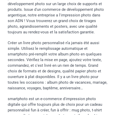
développement photo sur un large choix de supports et
Toussaint
Tarifs
Modes de paiement
produits. Issue d'un commerce de développement photo
Rentrée des classes
Partenariats & Influence
Grandes quantités
argentique, notre entreprise a l'impression photo dans
Saint-Valentin
Investisseurs
Statut de ma commande
son ADN ! Vous trouverez un grand choix de tirages
Vacances
photo, agrandissements et posters, avec une qualité
toujours au rendez-vous et la satisfaction garantie.
Créer un livre photo personnalisé n’a jamais été aussi
simple. Utilisez le remplissage automatique et
smartphoto pré-remplit votre album photo en quelques
secondes. Vérifiez la mise en page, ajoutez votre texte,
commandez, et c'est livré en un rien de temps. Grand
choix de formats et de designs, qualité papier photo et
ouverture à plat disponibles. Il y a un livre photo pour
toutes les occasions : album photo de vacances, mariage,
naissance, voyages, baptême, anniversaire…
smartphoto est un e-commerce d'impression photo
digitale qui offre toujours plus de choix pour un cadeau
personnalisé fun à créer, fun à offrir : mug photo, t-shirt