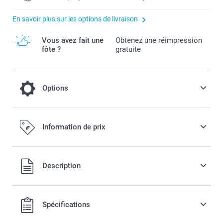
En savoir plus sur les options de livraison
Vous avez fait une
Obtenez une réimpression
fôte ?
gratuite
Options
Ajoutez une tirelire Miffy à votre
Information de prix
commande
14,99 / pièce
Tous les prix sont en EURO (€), TVA incluse et hors frais de
Description
port.
Tirelire Miffy originale disponible en 3 couleurs
A utiliser en décoration dans la chambre de bébé
Spécifications
Matériau : PVC incassable, anti-poussière, facile à