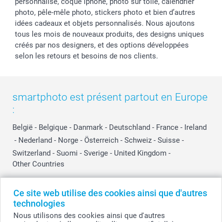
personnalisé, coque iphone, photo sur toile, calendrier
photo, pêle-mêle photo, stickers photo et bien d’autres
idées cadeaux et objets personnalisés. Nous ajoutons
tous les mois de nouveaux produits, des designs uniques
créés par nos designers, et des options développées
selon les retours et besoins de nos clients.
smartphoto est présent partout en Europe
:
België
-
Belgique
-
Danmark
-
Deutschland
-
France
-
Ireland
-
Nederland
-
Norge
-
Österreich
-
Schweiz
-
Suisse
-
Switzerland
-
Suomi
-
Sverige
-
United Kingdom
-
Other Countries
Ce site web utilise des cookies ainsi que d'autres
Tous les prix sont en EURO (€), TVA incluse et hors frais de port.
technologies
Nous utilisons des cookies ainsi que d'autres