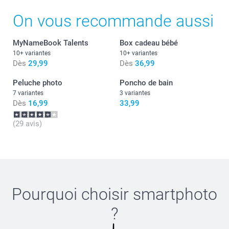
nettoyer et sans phtalates
Dimensions : 12 cm (haut) x 6 cm (diamètre)
On vous recommande aussi
MyNameBook Talents
Box cadeau bébé
10+ variantes
10+ variantes
Dès
29,99
Dès
36,99
Peluche photo
Poncho de bain
7 variantes
3 variantes
Dès
16,99
33,99
(29 avis)
Pourquoi choisir
smartphoto
?