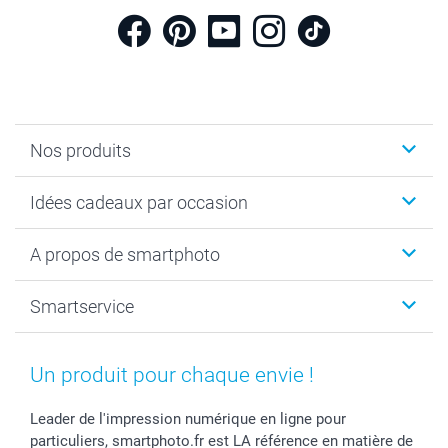
Nos produits
Cadeaux photo
Idées cadeaux par occasion
Calendrier photo & Agenda photo
Livre photo
Noël
A propos de smartphoto
Tirage photo & agrandissement
Anniversaire
Photo sur toile, Poster & Pêle-mêle
Mariage
A propos de smartphoto
Smartservice
Faire-part & Cartes
Naissance & baptême
Plan du site
MyNameBook
Fin d'études
Conditions générales
Contact
Coques smartphone
Fête des Mères
Droit de rétraction
Aide
Un produit pour chaque envie !
Stickers & Etiquettes
Fête des Pères
Plaintes
smartbonus
Cadres photo & accessoires déco
Communion
Vie privée
smartfriends
Leader de l'impression numérique en ligne pour
particuliers, smartphoto.fr est LA référence en matière de
Dénicheur d'idées cadeau
Baptême
Gestion des cookies
Livraison