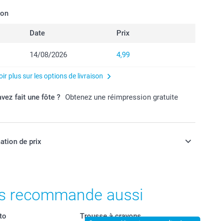
son
Date
Prix
14/08/2026
4,99
ir plus sur les options de livraison
vez fait une fôte ?
Obtenez une réimpression gratuite
ation de prix
ont en EURO (€), TVA incluse et hors frais de port.
s recommande aussi
to
Trousse à crayons