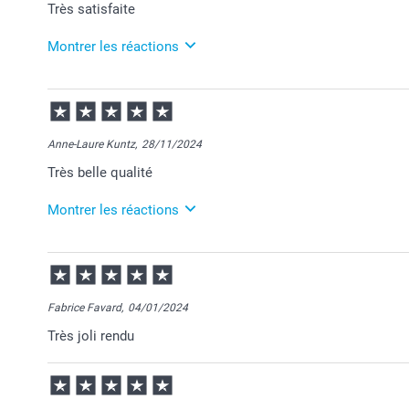
Très satisfaite
Montrer les réactions
12/03/2025
09:41
Merci Josiane pour ce chouette commentaire!
Anne-Laure Kuntz,
28/11/2024
Je suis ravie de savoir que tout soit conforme à vos 
Très belle qualité
Je vous souhaite une belle année.
Au plaisir
Montrer les réactions
Julie@Smartphoto
29/11/2024
07:23
Bonjour Anne-Laure,
Fabrice Favard,
04/01/2024
Je vous remercie pour votre commande et je suis he
Très joli rendu
vous plaise.
Je reste à votre disposition et je vous souhaite une
Cordialement,
Florence@smartphoto