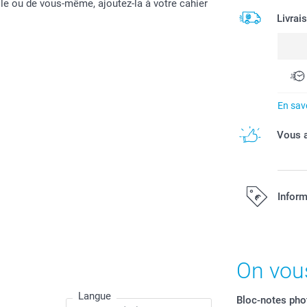
ille ou de vous-même, ajoutez-la à votre cahier
Livrai
En savo
Vous a
Inform
Tous les prix s
On vou
Langue
Bloc-notes pho