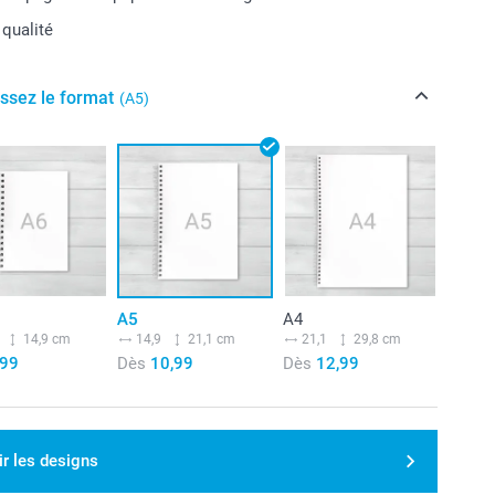
 qualité
issez le format
(A5)
A5
A4
14,9 cm
14,9
21,1 cm
21,1
29,8 cm
,99
Dès
10,99
Dès
12,99
ir les designs