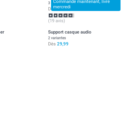
Commandé maintenant, livré
3 variantes
mercredi
Dès
16,99
(19 avis)
er
Support casque audio
2 variantes
Dès
29,99