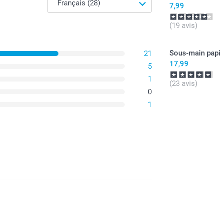
7,99
(19 avis)
Sous-main papi
21
17,99
5
1
(23 avis)
0
1