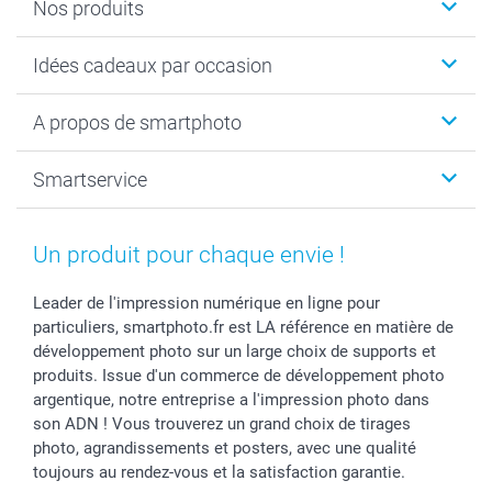
Nos produits
Cadeaux photo
Idées cadeaux par occasion
Calendrier photo & Agenda photo
Livre photo
Noël
A propos de smartphoto
Tirage photo & agrandissement
Anniversaire
Photo sur toile, Poster & Pêle-mêle
Mariage
A propos de smartphoto
Smartservice
Faire-part & Cartes
Naissance & baptême
Plan du site
MyNameBook
Fin d'études
Conditions générales
Contact
Coques smartphone
Fête des Mères
Droit de rétraction
Aide
Un produit pour chaque envie !
Stickers & Etiquettes
Fête des Pères
Plaintes
smartbonus
Cadres photo & accessoires déco
Communion
Vie privée
smartfriends
Leader de l'impression numérique en ligne pour
particuliers, smartphoto.fr est LA référence en matière de
Dénicheur d'idées cadeau
Baptême
Gestion des cookies
Livraison
développement photo sur un large choix de supports et
Toussaint
Tarifs
Modes de paiement
produits. Issue d'un commerce de développement photo
Rentrée des classes
Partenariats & Influence
Grandes quantités
argentique, notre entreprise a l'impression photo dans
Saint-Valentin
Investisseurs
Statut de ma commande
son ADN ! Vous trouverez un grand choix de tirages
Vacances
photo, agrandissements et posters, avec une qualité
toujours au rendez-vous et la satisfaction garantie.