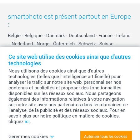
smartphoto est présent partout en Europe
:
België
-
Belgique
-
Danmark
-
Deutschland
-
France
-
Ireland
-
Nederland
-
Norge
-
Österreich
-
Schweiz
-
Suisse
-
Switzerland
-
Suomi
-
Sverige
-
United Kingdom
-
Ce site web utilise des cookies ainsi que d'autres
Other Countries
technologies
Nous utilisons des cookies ainsi que d'autres
technologies (telles que l'intelligence artificielle) pour
Tous les prix sont en EURO (€), TVA incluse et hors frais de port.
analyser le trafic sur notre site web, personnaliser nos
contenus et publicités et proposer des fonctionnalités
disponibles sur les réseaux sociaux. Nous partageons
également des informations relatives à votre navigation
sur notre site avec nos partenaires dans les domaines de
© smartphoto group. Tous droits réservés
smartphoto group SA.
l'analyse, de la publicité et des réseaux sociaux. Pour en
Siège social : Kwatrechtsteenweg 160, 9230 Wetteren, Belgique
savoir plus sur notre politique en matière de cookies,
Numéro de TVA BE 0405.706.755
cliquez
ici
.
Numéro d'entreprise 0405.706.755.
Coordonnées bancaires: IBAN BE71 2850 2711 5569 - BIC: GEBABEBB
Gérer mes cookies
Autoriser tous les cookies