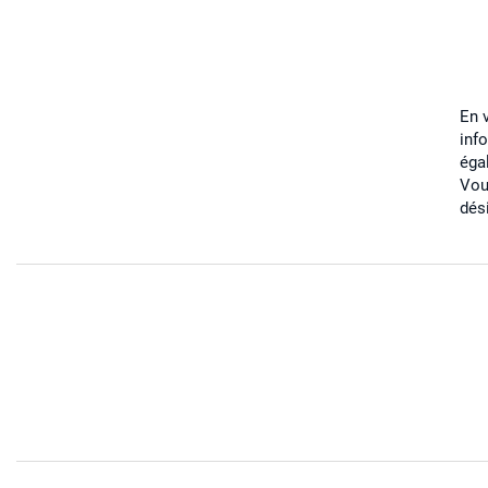
En 
inf
éga
Vou
dés