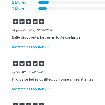
2 Étoiles
1 Étoile
Magalie Ponthieu,
27/06/2026
Belle découverte, foncez en toute confiance
Montrer les réactions
30/06/2026
09:45
Merci pour votre commande Magalie et pour vos r
Au plaisir de vous retrouver sur Smartphoto!
Lydie DAVID,
17/06/2026
Passez une belle journée.
Photos de belles qualités, conforme à mes attentes
Cordialement,
Florence@smartphoto
Montrer les réactions
18/06/2026