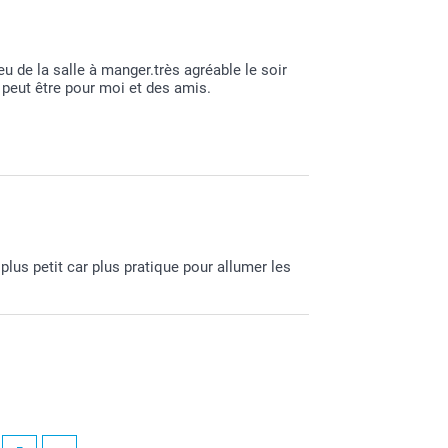
ureuse d'apprendre que tout soit conforme à
u de la salle à manger.très agréable le soir
 peut être pour moi et des amis.
belle journée.
use d'apprendre que vous appréciez vos
 plus petit car plus pratique pour allumer les