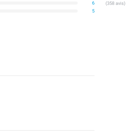
6
(358 avis)
5
ecommendations.