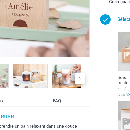
Greenguar
Sélec
Bois 
coule
5,5
Dès
2
ns
FAQ
reuse
prendre un bain relaxant dans une douce