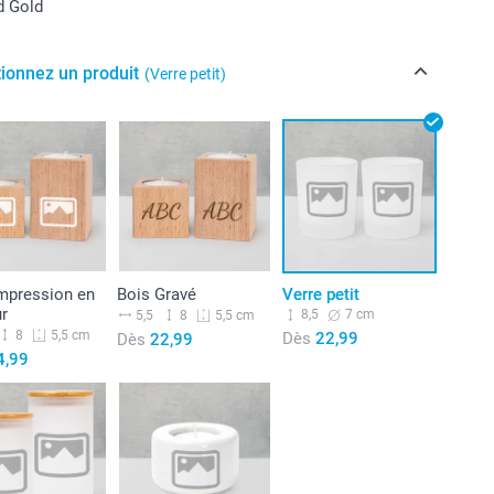
d Gold
tionnez un produit
(Verre petit)
Impression en
Bois Gravé
Verre petit
ur
8,5
7 cm
5,5
8
5,5 cm
8
5,5 cm
Dès
22,99
Dès
22,99
4,99