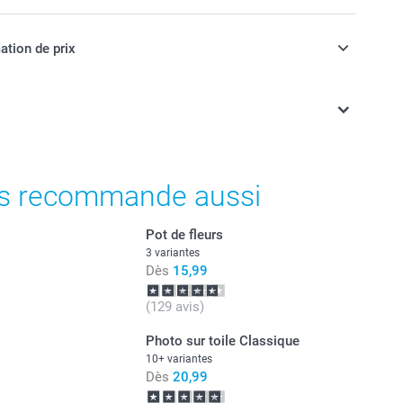
ation de prix
ont en EURO (€), TVA incluse et hors frais de port.
s recommande aussi
s
Pot de fleurs
3 variantes
Dès
15,99
(129 avis)
Photo sur toile Classique
10+ variantes
Dès
20,99