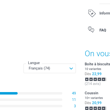
Inform
Tous les prix s
FAQ
On vou
Langue
Boîte à biscuit
10 variantes
Dès
22,99
(214 avis)
Coussin
49
10+ variantes
11
Dès
20,99
3