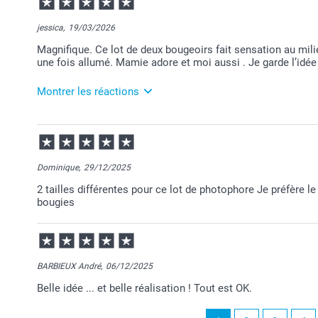
08:12
Bonjour Lydie,
jessica,
19/03/2026
Je vous remercie pour votre commande et je suis he
Magnifique. Ce lot de deux bougeoirs fait sensation au milie
vos attentes.
une fois allumé. Mamie adore et moi aussi . Je garde l’idée
Nous restons à votre écoute et je vous souhaite une 
Cordialement,
Florence@smartphoto
Montrer les réactions
24/03/2026
08:20
Merci pour votre commande Jessica et je suis heure
bougeoirs.
Dominique,
29/12/2025
Merci d'avoir partagé votre expérience positive.
2 tailles différentes pour ce lot de photophore Je préfère le
Passez une agréable journée.
bougies
Cordialement,
Florence@smartphoto
BARBIEUX André,
06/12/2025
Belle idée ... et belle réalisation ! Tout est OK.