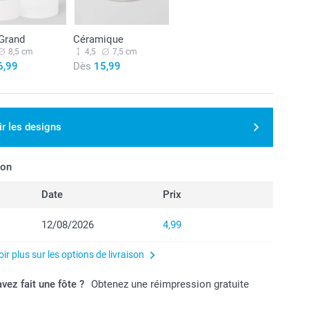
 Grand
Céramique
8,5 cm
4,5
7,5 cm
6,99
Dès
15,99
ir les designs
son
Date
Prix
12/08/2026
4,99
ir plus sur les options de livraison
vez fait une fôte ?
Obtenez une réimpression gratuite