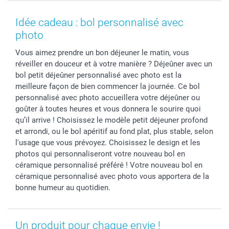
MyNameBook
Fin d'études
Conditions générales
Contact
Coques smartphone
Fête des Mères
Droit de rétraction
Aide
Idée cadeau : bol personnalisé avec
Stickers & Etiquettes
Fête des Pères
Plaintes
smartbonus
photo
Cadres photo & accessoires déco
Communion
Vie privée
smartfriends
Vous aimez prendre un bon déjeuner le matin, vous
Dénicheur d'idées cadeau
Baptême
Gestion des cookies
Livraison
réveiller en douceur et à votre manière ? Déjeûner avec un
Toussaint
Tarifs
Modes de paiement
bol petit déjeûner personnalisé avec photo est la
Rentrée des classes
Partenariats & Influence
Grandes quantités
meilleure façon de bien commencer la journée. Ce bol
Saint-Valentin
Investisseurs
Statut de ma commande
personnalisé avec photo accueillera votre déjeûner ou
goûter à toutes heures et vous donnera le sourire quoi
Vacances
qu’il arrive ! Choisissez le modèle petit déjeuner profond
et arrondi, ou le bol apéritif au fond plat, plus stable, selon
l'usage que vous prévoyez. Choisissez le design et les
photos qui personnaliseront votre nouveau bol en
céramique personnalisé préféré ! Votre nouveau bol en
céramique personnalisé avec photo vous apportera de la
bonne humeur au quotidien.
Un produit pour chaque envie !