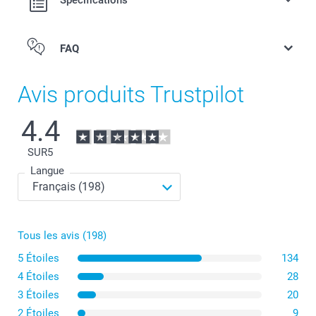
Spécifications
FAQ
Avis produits Trustpilot
4.4
SUR
5
Langue
Le bol format petit déjeuner, idéal pour pour déguster
Tous les avis (198)
ses céréales le matin.
5 Étoiles
134
Le bol format apéritif pour partager des amuse-gueules
4 Étoiles
28
lors de soirées entre amis.
3 Étoiles
20
2 Étoiles
9