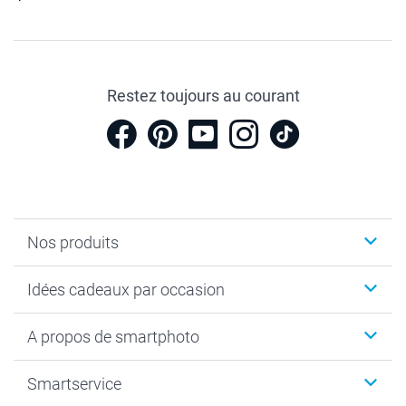
Restez toujours au courant
Nos produits
Cadeaux photo
Idées cadeaux par occasion
Calendrier photo & Agenda photo
Livre photo
Noël
A propos de smartphoto
Tirage photo & agrandissement
Anniversaire
Photo sur toile, Poster & Pêle-mêle
Mariage
A propos de smartphoto
Smartservice
Faire-part & Cartes
Naissance & baptême
Plan du site