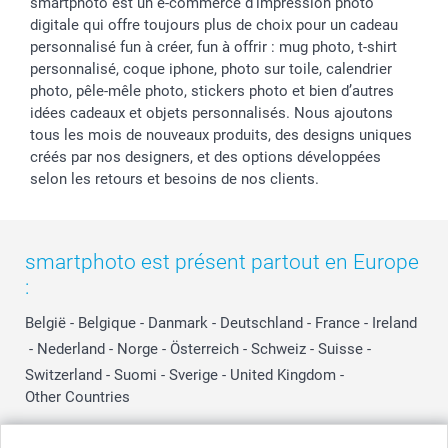
smartphoto est un e-commerce d'impression photo
digitale qui offre toujours plus de choix pour un cadeau
personnalisé fun à créer, fun à offrir : mug photo, t-shirt
personnalisé, coque iphone, photo sur toile, calendrier
photo, pêle-mêle photo, stickers photo et bien d’autres
idées cadeaux et objets personnalisés. Nous ajoutons
tous les mois de nouveaux produits, des designs uniques
créés par nos designers, et des options développées
selon les retours et besoins de nos clients.
smartphoto est présent partout en Europe
:
België
-
Belgique
-
Danmark
-
Deutschland
-
France
-
Ireland
-
Nederland
-
Norge
-
Österreich
-
Schweiz
-
Suisse
-
Switzerland
-
Suomi
-
Sverige
-
United Kingdom
-
Other Countries