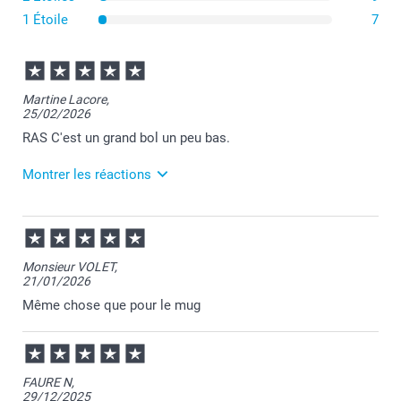
1 Étoile
7
Martine Lacore,
25/02/2026
RAS C'est un grand bol un peu bas.
Montrer les réactions
26/02/2026
10:38
Bonjour Martine,
Monsieur VOLET,
21/01/2026
Merci pour votre commande et je transmettrai votre
ressenti au service concerné.
Même chose que pour le mug
Votre avis est très important pour nous afin de nous
améliorer.
Nous restons à votre écoute et je vous souhaite une
belle journée.
Cordialement,
FAURE N,
Florence@smartphoto
29/12/2025