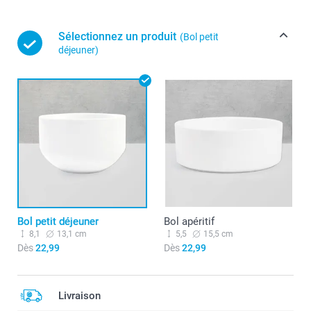
Sélectionnez un produit
(Bol petit
déjeuner)
Bol petit déjeuner
Bol apéritif
8,1
13,1 cm
5,5
15,5 cm
Dès
22,99
Dès
22,99
Livraison