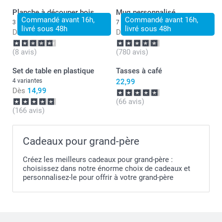
Planche à découper bois
Mug personnalisé
Commandé avant 16h,
Commandé avant 16h,
3 variantes
7 variantes
livré sous 48h
livré sous 48h
Dès
24,99
Dès
11,99
(8 avis)
(780 avis)
Set de table en plastique
Tasses à café
4 variantes
22,99
Dès
14,99
(66 avis)
(166 avis)
Cadeaux pour grand-père
Créez les meilleurs cadeaux pour grand-père :
choisissez dans notre énorme choix de cadeaux et
personnalisez-le pour offrir à votre grand-père