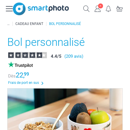
CADEAU ENFANT
BOL PERSONNALISÉ
Bol personnalisé
4.4
/
5
(209 avis)
22,
99
Dès
Frais de port en sus