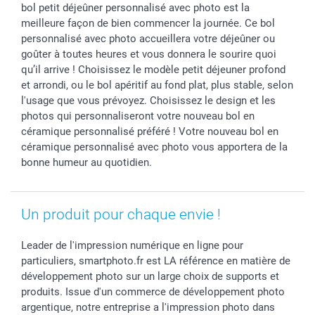
Toussaint
Tarifs
Modes de paiement
bol petit déjeûner personnalisé avec photo est la
Rentrée des classes
Partenariats & Influence
Grandes quantités
meilleure façon de bien commencer la journée. Ce bol
Saint-Valentin
Investisseurs
Statut de ma commande
personnalisé avec photo accueillera votre déjeûner ou
goûter à toutes heures et vous donnera le sourire quoi
Vacances
qu’il arrive ! Choisissez le modèle petit déjeuner profond
et arrondi, ou le bol apéritif au fond plat, plus stable, selon
l'usage que vous prévoyez. Choisissez le design et les
photos qui personnaliseront votre nouveau bol en
céramique personnalisé préféré ! Votre nouveau bol en
céramique personnalisé avec photo vous apportera de la
bonne humeur au quotidien.
Un produit pour chaque envie !
Leader de l'impression numérique en ligne pour
particuliers, smartphoto.fr est LA référence en matière de
développement photo sur un large choix de supports et
produits. Issue d'un commerce de développement photo
argentique, notre entreprise a l'impression photo dans