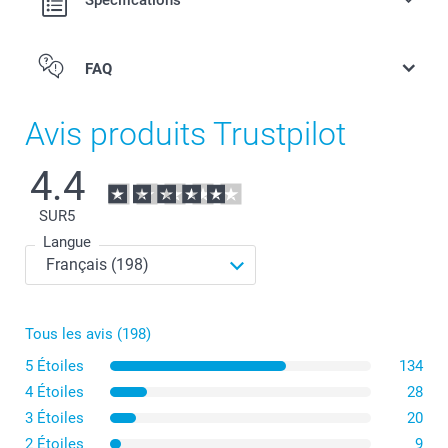
Spécifications
FAQ
Avis produits Trustpilot
4.4
SUR
5
Langue
Le bol format petit déjeuner, idéal pour pour déguster
Tous les avis (198)
ses céréales le matin.
5 Étoiles
134
Le bol format apéritif pour partager des amuse-gueules
4 Étoiles
28
lors de soirées entre amis.
3 Étoiles
20
2 Étoiles
9