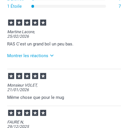
1 Étoile
7
Martine Lacore,
25/02/2026
RAS C'est un grand bol un peu bas.
Montrer les réactions
26/02/2026
10:38
Bonjour Martine,
Monsieur VOLET,
21/01/2026
Merci pour votre commande et je transmettrai votre
ressenti au service concerné.
Même chose que pour le mug
Votre avis est très important pour nous afin de nous
améliorer.
Nous restons à votre écoute et je vous souhaite une
belle journée.
Cordialement,
FAURE N,
Florence@smartphoto
29/12/2025