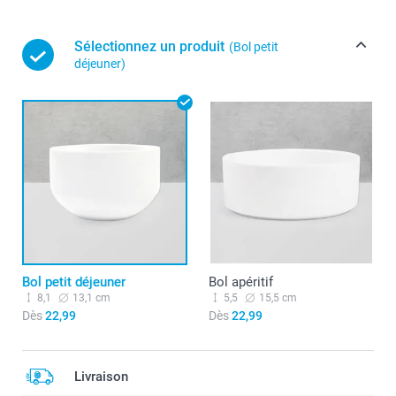
Sélectionnez un produit
(Bol petit
déjeuner)
Bol petit déjeuner
Bol apéritif
8,1
13,1 cm
5,5
15,5 cm
Dès
22,99
Dès
22,99
Livraison