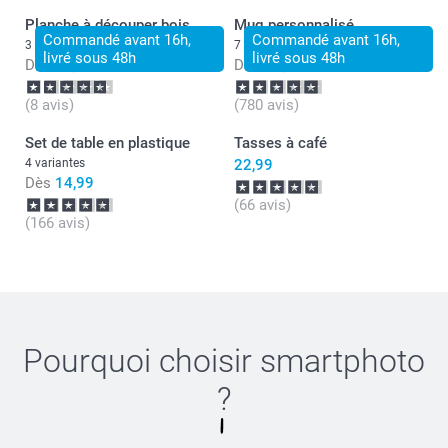
Planche à découper bois
Mug personnalisé
Commandé avant 16h,
Commandé avant 16h,
3 variantes
7 variantes
livré sous 48h
livré sous 48h
Dès
24,99
Dès
11,99
(8 avis)
(780 avis)
Set de table en plastique
Tasses à café
4 variantes
22,99
Dès
14,99
(66 avis)
(166 avis)
Pourquoi choisir
smartphoto
?