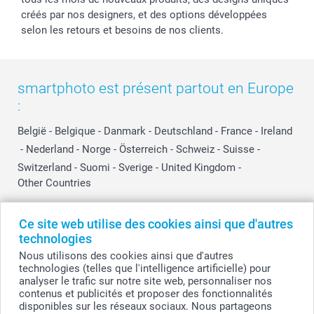
créés par nos designers, et des options développées
selon les retours et besoins de nos clients.
smartphoto est présent partout en Europe
:
België
-
Belgique
-
Danmark
-
Deutschland
-
France
-
Ireland
-
Nederland
-
Norge
-
Österreich
-
Schweiz
-
Suisse
-
Switzerland
-
Suomi
-
Sverige
-
United Kingdom
-
Other Countries
Ce site web utilise des cookies ainsi que d'autres
Tous les prix sont en EURO (€), TVA incluse et hors frais de port.
technologies
Nous utilisons des cookies ainsi que d'autres
technologies (telles que l'intelligence artificielle) pour
analyser le trafic sur notre site web, personnaliser nos
© smartphoto group. Tous droits réservés
contenus et publicités et proposer des fonctionnalités
smartphoto group SA.
Siège social : Kwatrechtsteenweg 160, 9230 Wetteren, Belgique
disponibles sur les réseaux sociaux. Nous partageons
Numéro de TVA BE 0405.706.755