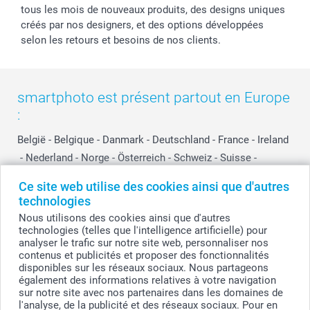
tous les mois de nouveaux produits, des designs uniques
créés par nos designers, et des options développées
selon les retours et besoins de nos clients.
smartphoto est présent partout en Europe
:
België
-
Belgique
-
Danmark
-
Deutschland
-
France
-
Ireland
-
Nederland
-
Norge
-
Österreich
-
Schweiz
-
Suisse
-
Switzerland
-
Suomi
-
Sverige
-
United Kingdom
-
Ce site web utilise des cookies ainsi que d'autres
Other Countries
technologies
Nous utilisons des cookies ainsi que d'autres
technologies (telles que l'intelligence artificielle) pour
Tous les prix sont en EURO (€), TVA incluse et hors frais de port.
analyser le trafic sur notre site web, personnaliser nos
contenus et publicités et proposer des fonctionnalités
disponibles sur les réseaux sociaux. Nous partageons
également des informations relatives à votre navigation
sur notre site avec nos partenaires dans les domaines de
© smartphoto group. Tous droits réservés
smartphoto group SA.
l'analyse, de la publicité et des réseaux sociaux. Pour en