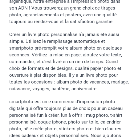
argentique, notre entreprise a l'impression photo dans
Saint-Valentin
Investisseurs
Statut de ma commande
son ADN ! Vous trouverez un grand choix de tirages
Vacances
photo, agrandissements et posters, avec une qualité
toujours au rendez-vous et la satisfaction garantie.
Créer un livre photo personnalisé n’a jamais été aussi
simple. Utilisez le remplissage automatique et
smartphoto pré-remplit votre album photo en quelques
secondes. Vérifiez la mise en page, ajoutez votre texte,
commandez, et c'est livré en un rien de temps. Grand
choix de formats et de designs, qualité papier photo et
ouverture à plat disponibles. Il y a un livre photo pour
toutes les occasions : album photo de vacances, mariage,
naissance, voyages, baptême, anniversaire…
smartphoto est un e-commerce d'impression photo
digitale qui offre toujours plus de choix pour un cadeau
personnalisé fun à créer, fun à offrir : mug photo, t-shirt
personnalisé, coque iphone, photo sur toile, calendrier
photo, pêle-mêle photo, stickers photo et bien d’autres
idées cadeaux et objets personnalisés. Nous ajoutons