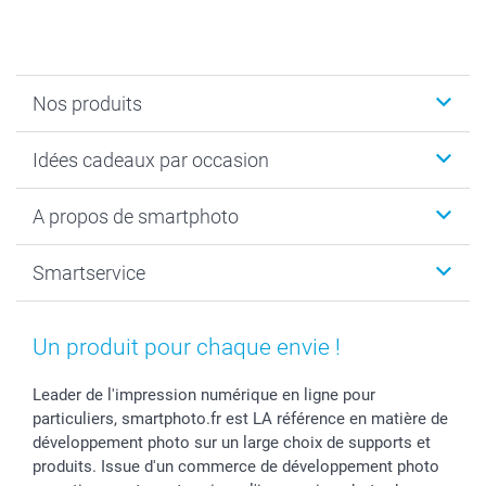
Nos produits
Cadeaux photo
Idées cadeaux par occasion
Calendrier photo & Agenda photo
Livre photo
Noël
A propos de smartphoto
Tirage photo & agrandissement
Anniversaire
Photo sur toile, Poster & Pêle-mêle
Mariage
A propos de smartphoto
Smartservice
Faire-part & Cartes
Naissance & baptême
Plan du site
MyNameBook
Fin d'études
Conditions générales
Contact
Coques smartphone
Fête des Mères
Droit de rétraction
Aide
Un produit pour chaque envie !
Stickers & Etiquettes
Fête des Pères
Plaintes
smartbonus
Cadres photo & accessoires déco
Communion
Vie privée
smartfriends
Leader de l'impression numérique en ligne pour
particuliers, smartphoto.fr est LA référence en matière de
Dénicheur d'idées cadeau
Baptême
Gestion des cookies
Livraison
développement photo sur un large choix de supports et
Toussaint
Tarifs
Modes de paiement
produits. Issue d'un commerce de développement photo
Rentrée des classes
Partenariats & Influence
Grandes quantités