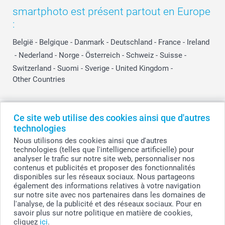
smartphoto est présent partout en Europe
:
België
-
Belgique
-
Danmark
-
Deutschland
-
France
-
Ireland
-
Nederland
-
Norge
-
Österreich
-
Schweiz
-
Suisse
-
Switzerland
-
Suomi
-
Sverige
-
United Kingdom
-
Other Countries
Tous les prix sont en EURO (€), TVA incluse et hors frais de port.
Ce site web utilise des cookies ainsi que d'autres
technologies
Nous utilisons des cookies ainsi que d'autres
technologies (telles que l'intelligence artificielle) pour
© smartphoto group. Tous droits réservés
analyser le trafic sur notre site web, personnaliser nos
smartphoto group SA.
Siège social : Kwatrechtsteenweg 160, 9230 Wetteren, Belgique
contenus et publicités et proposer des fonctionnalités
Numéro de TVA BE 0405.706.755
disponibles sur les réseaux sociaux. Nous partageons
Numéro d'entreprise 0405.706.755.
également des informations relatives à votre navigation
Coordonnées bancaires: IBAN BE71 2850 2711 5569 - BIC: GEBABEBB
sur notre site avec nos partenaires dans les domaines de
l'analyse, de la publicité et des réseaux sociaux. Pour en
savoir plus sur notre politique en matière de cookies,
cliquez
ici
.