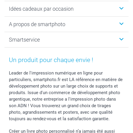
Cadeaux photo
Idées cadeaux par occasion
Calendrier photo & Agenda photo
Livre photo
Noël
A propos de smartphoto
Tirage photo & agrandissement
Anniversaire
Photo sur toile, Poster & Pêle-mêle
Mariage
A propos de smartphoto
Smartservice
Faire-part & Cartes
Naissance & baptême
Plan du site
MyNameBook
Fin d'études
Conditions générales
Contact
Coques smartphone
Fête des Mères
Droit de rétraction
Aide
Un produit pour chaque envie !
Stickers & Etiquettes
Fête des Pères
Plaintes
smartbonus
Cadres photo & accessoires déco
Communion
Vie privée
smartfriends
Leader de l'impression numérique en ligne pour
particuliers, smartphoto.fr est LA référence en matière de
Dénicheur d'idées cadeau
Baptême
Gestion des cookies
Livraison
développement photo sur un large choix de supports et
Toussaint
Tarifs
Modes de paiement
produits. Issue d'un commerce de développement photo
Rentrée des classes
Partenariats & Influence
Grandes quantités
argentique, notre entreprise a l'impression photo dans
Saint-Valentin
Investisseurs
Statut de ma commande
son ADN ! Vous trouverez un grand choix de tirages
Vacances
photo, agrandissements et posters, avec une qualité
toujours au rendez-vous et la satisfaction garantie.
Créer un livre photo personnalisé n’a jamais été aussi