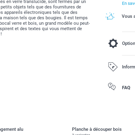
ués en verre translucide, sont fermés par un
En savo
petits objets tels que des fournitures de
es appareils électroniques tels que des
Vous a
la maison tels que des bougies. Il est temps
 bocal verre et bois, un grand modèle ou peut-
spirent et des textes qui vous mettent de
!
Optio
Remplissez
Inform
6,00 / pi
Dès
Tous les prix s
FAQ
Disponibilité e
Oursons : go
Cœurs sucrés
Bracelet de b
ngement alu
Planche à découper bois
couleurs, lot