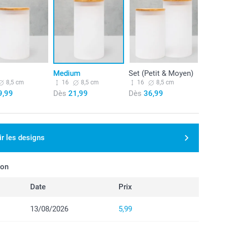
Medium
Set (Petit & Moyen)
8,5 cm
16
8,5 cm
16
8,5 cm
9,99
Dès
21,99
Dès
36,99
ir les designs
son
Date
Prix
13/08/2026
5,99