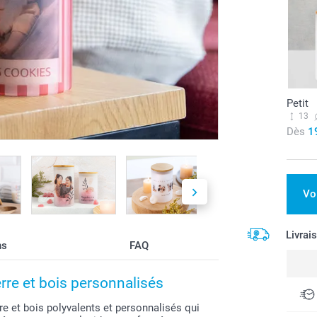
Petit
13
Dès
1
Vo
Livrai
ns
FAQ
rre et bois personnalisés
re et bois polyvalents et personnalisés qui