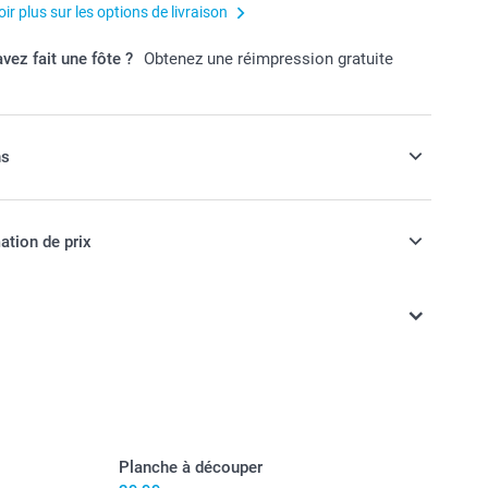
ir plus sur les options de livraison
vez fait une fôte ?
Obtenez une réimpression gratuite
ns
 vos bocaux de bonbons !
ation de prix
èce
ont en EURO (€), TVA incluse et hors frais de port.
t prix des options
mmes molles aux fruits avec plusieurs parfums, 1 kg
 : saveur framboise, 1 kg
onbons : petites perles comestibles de différentes
Planche à découper
 de 12 pièces.