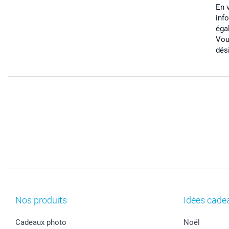
En 
inf
éga
Vou
dés
Nos produits
Idées cade
Cadeaux photo
Noël