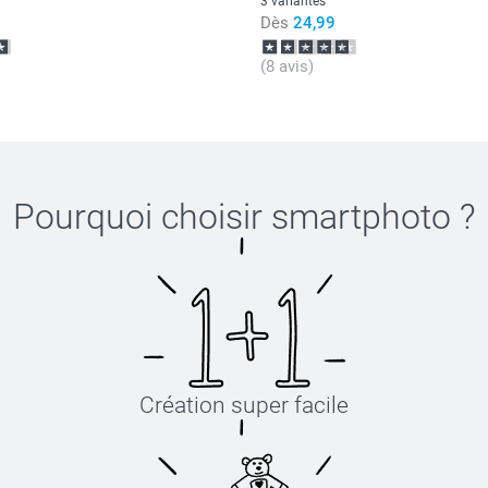
3 variantes
Cliquez ici p
Dès
24,99
oursons & c
et
bracelet 
(8 avis)
. Ne convien
Pourquoi choisir
smartphoto
?
Création super facile