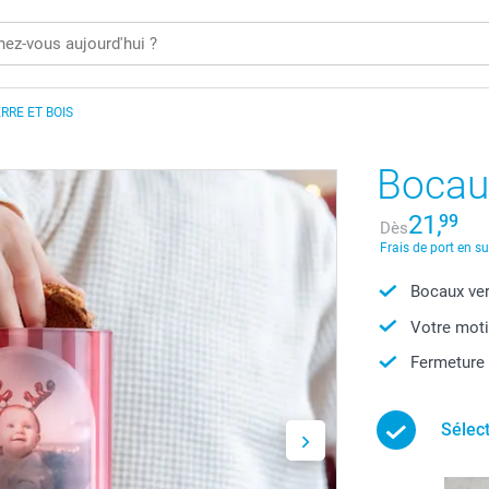
RRE ET BOIS
Bocaux
21,
99
Dès
Frais de port en s
Bocaux ver
Votre moti
Fermeture
Sélec