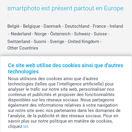
smartphoto est présent partout en Europe
:
België
-
Belgique
-
Danmark
-
Deutschland
-
France
-
Ireland
-
Nederland
-
Norge
-
Österreich
-
Schweiz
-
Suisse
-
Switzerland
-
Suomi
-
Sverige
-
United Kingdom
-
Other Countries
Ce site web utilise des cookies ainsi que d'autres
Tous les prix sont en EURO (€), TVA incluse et hors frais de port.
technologies
Nous utilisons des cookies ainsi que d'autres
technologies (telles que l'intelligence artificielle) pour
analyser le trafic sur notre site web, personnaliser nos
© smartphoto group. Tous droits réservés
contenus et publicités et proposer des fonctionnalités
smartphoto group SA.
Siège social : Kwatrechtsteenweg 160, 9230 Wetteren, Belgique
disponibles sur les réseaux sociaux. Nous partageons
Numéro de TVA BE 0405.706.755
également des informations relatives à votre navigation
Numéro d'entreprise 0405.706.755.
sur notre site avec nos partenaires dans les domaines de
Coordonnées bancaires: IBAN BE71 2850 2711 5569 - BIC: GEBABEBB
l'analyse, de la publicité et des réseaux sociaux. Pour en
savoir plus sur notre politique en matière de cookies,
cliquez
ici
.