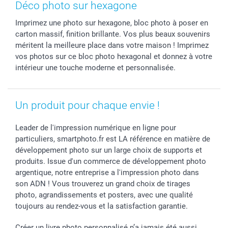
Coques smartphone
Fête des Mères
Droit de rétraction
Aide
Déco photo sur hexagone
Stickers & Etiquettes
Fête des Pères
Plaintes
smartbonus
Imprimez une photo sur hexagone, bloc photo à poser en
Cadres photo & accessoires déco
Communion
Vie privée
smartfriends
carton massif, finition brillante. Vos plus beaux souvenirs
Dénicheur d'idées cadeau
Baptême
Gestion des cookies
Livraison
méritent la meilleure place dans votre maison ! Imprimez
Toussaint
Tarifs
Modes de paiement
vos photos sur ce bloc photo hexagonal et donnez à votre
Rentrée des classes
Partenariats & Influence
Grandes quantités
intérieur une touche moderne et personnalisée.
Saint-Valentin
Investisseurs
Statut de ma commande
Vacances
Un produit pour chaque envie !
Leader de l'impression numérique en ligne pour
particuliers, smartphoto.fr est LA référence en matière de
développement photo sur un large choix de supports et
produits. Issue d'un commerce de développement photo
argentique, notre entreprise a l'impression photo dans
son ADN ! Vous trouverez un grand choix de tirages
photo, agrandissements et posters, avec une qualité
toujours au rendez-vous et la satisfaction garantie.
Créer un livre photo personnalisé n’a jamais été aussi