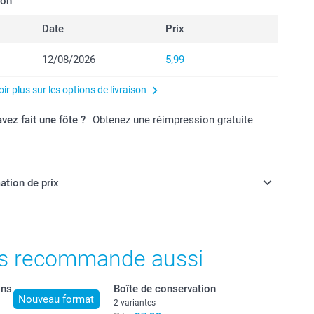
son
Date
Prix
12/08/2026
5,99
ir plus sur les options de livraison
vez fait une fôte ?
Obtenez une réimpression gratuite
ation de prix
ont en EURO (€), TVA incluse et hors frais de port.
s recommande aussi
ons
Boîte de conservation
Nouveau format
2 variantes