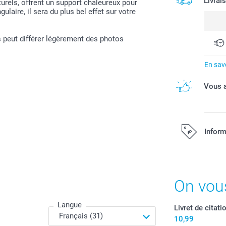
Livrai
urels, offrent un support chaleureux pour
laire, il sera du plus bel effet sur votre
s peut différer légèrement des photos
En savo
Vous a
Inform
Tous les prix s
On vou
Langue
Livret de citati
10,99