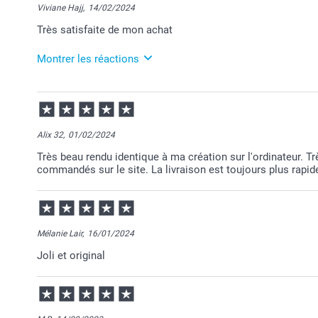
Viviane Hajj,
14/02/2024
Nous veillons à vous offrir une plateforme sérieuse
Très satisfaite de mon achat
authentiques.
Je suis ravie de savoir que votre produit vous apporte
Montrer les réactions
27/02/2024
Bien cordialement,
12:58
Julie@Smartphoto
Merci pour ce chouette commentaire!
Alix 32,
01/02/2024
Je suis ravie de savoir que votre produit vous apporte
Très beau rendu identique à ma création sur l'ordinateur. T
commandés sur le site. La livraison est toujours plus rapi
Revenez nous voir bientôt.
Au plaisir,
Julie@Smartphoto
Mélanie Lair,
16/01/2024
Joli et original