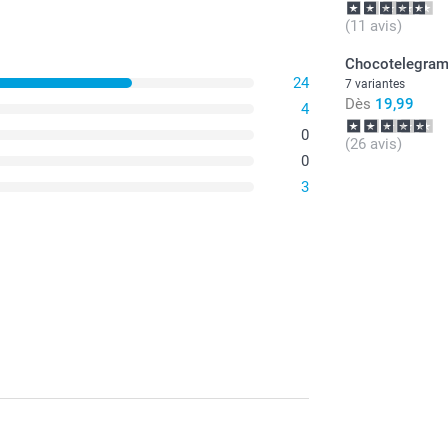
(11 avis)
Chocotelegra
24
7 variantes
Dès
19,99
4
0
(26 avis)
0
3