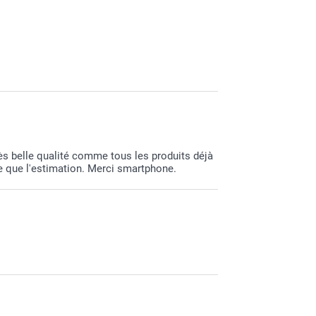
 pour vous assurer des retours d'expériences
 satisfaction :-)
 satisfaction :-)
rès belle qualité comme tous les produits déjà
de que l'estimation. Merci smartphone.