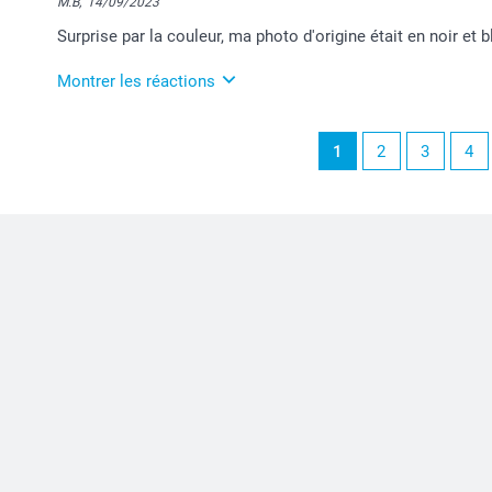
M.B,
14/09/2023
Surprise par la couleur, ma photo d'origine était en noir et 
Montrer les réactions
15/09/2023
1
2
3
4
10:37
Merci pour votre ressenti :-)
Je suis ravie de savoir que votre produit soit confor
Je vous souhaite une bonne journée.
Julie@Smartphoto