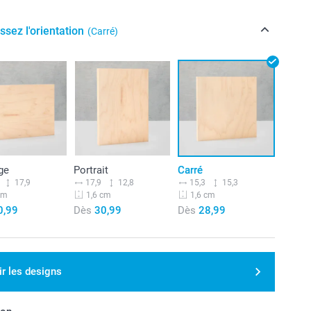
ssez l'orientation
(Carré)
ge
Portrait
Carré
17,9
17,9
12,8
15,3
15,3
cm
1,6 cm
1,6 cm
0,99
Dès
30,99
Dès
28,99
ir les designs