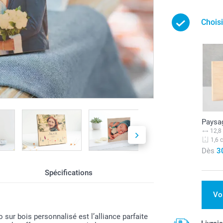
Choisi
Paysa
12,8
1,6 
Dès
3
Spécifications
Vo
o sur bois personnalisé est l’alliance parfaite