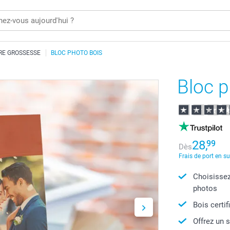
RE GROSSESSE
BLOC PHOTO BOIS
Bloc p
28,
99
Dès
Frais de port en s
Choisissez
photos
Bois certi
Offrez un 