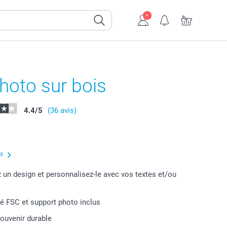
hoto sur bois
4.4
/
5
(36 avis)
us
 un design et personnalisez-le avec vos textes et/ou
fié FSC et support photo inclus
souvenir durable