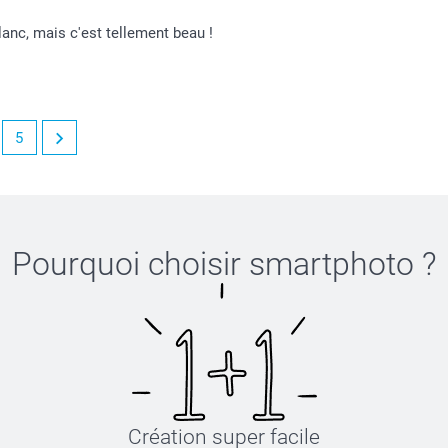
blanc, mais c'est tellement beau !
5
me à vos attentes :-)
Pourquoi choisir
smartphoto
?
Création super facile